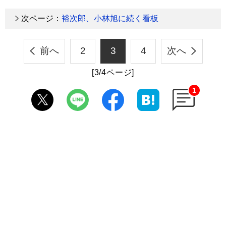
次ページ：
裕次郎、小林旭に続く看板
前へ
2
3
4
次へ
[3/4ページ]
1