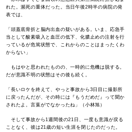
れた。瀕死の重体だった。当日午後2時半の病院の発
表では、
「頭蓋底骨折と脳内出血の疑いがある。いま、応急手
当として酸素吸入と血圧の低下、化膿止めの注射を行
っているが危篤状態で、これからのことはまったくわ
からない」
もはやと思われたものの、一時的に危機は脱する。
だが意識不明の状態はその後も続く。
「長いロケを終えて、やっと事故から3日目に撮影所
に戻ったんだが、その時には『もうだめだ』って聞か
されたよ。言葉がでなかったね」（小林旭）
そして事故から1週間後の21日、一度も意識が戻る
ことなく、彼は21歳の短い生涯を閉じたのだった。