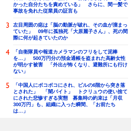
かった自分たちを責めている」 さらに、間一髪で
事故を免れた従業員の証言も
左目周囲の痣は「脳の動脈が破れ、その血が溜まっ
ていた」 09年に孤独死「大原麗子さん」、死の間
際に何が起きていたのか
「自衛隊員や報道カメラマンのフリをして泥棒
を…」 500万円分の預金通帳を盗まれた高齢女性
が明かす被害 「外出が怖くなり、避難所にも行け
ない」
「中国人にボコボコにされ、ビルの6階から突き落
とされた」 「闇バイト」 トクリュウの使い捨て
にされた悲惨すぎる実態 募集時の約束は「月収
300万円」も、組織に入った瞬間、「お前たち
は…」