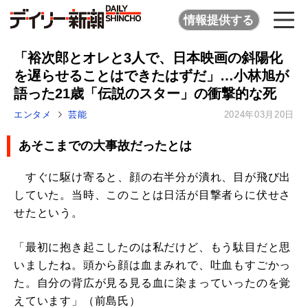
情報提供する
「裕次郎とオレと3人で、日本映画の斜陽化
を遅らせることはできたはずだ」…小林旭が
語った21歳「伝説のスター」の衝撃的な死
エンタメ
芸能
2024年03月20日
あそこまでの大事故だったとは
すぐに駆け寄ると、顔の右半分が潰れ、目が飛び出
していた。当時、このことは日活が目撃者らに伏せさ
せたという。
「最初に抱き起こしたのは私だけど、もう駄目だと思
いましたね。頭から顔は血まみれで、吐血もすごかっ
た。自分の背広が見る見る血に染まっていったのを覚
えています」（前島氏）