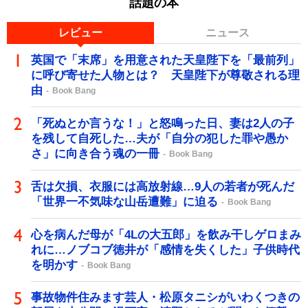
話題の本
レビュー
ニュース
英国で「末席」を用意された天皇陛下を「最前列」
に呼び寄せた人物とは？ 天皇陛下が尊敬される理
由
Book Bang
「死ぬとか言うな！」と怒鳴った日、妻は2人の子
を残して自死した…夫が「自分の犯した罪や愚か
さ」に向き合う魂の一冊
Book Bang
舌は欠損、衣服には高放射線…9人の若者が死んだ
「世界一不気味な山岳遭難」に迫る
Book Bang
心を病んだ母が「4Lの大五郎」を飲み干しゲロまみ
れに…ノブコブ徳井が「感情を失くした」子供時代
を明かす
Book Bang
事故物件住みます芸人・松原タニシがいわくつきの