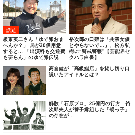
話題
板東英二さん「ゆで卵おま
裕次郎の口癖は「共演女優
へんか？」 局が20個用意
とやらないで…」、松方弘
すると… 「出演料も交通費
樹に“警戒警報”【芸能界セ
も要らん」のゆで卵伝説
クハラ白書】
高倉健が「高級鮨店」を貸し切り口
説いたアイドルとは？
解散「石原プロ」25億円の行方 裕
次郎夫人が養子縁組した「甥っ子」
の存在が…