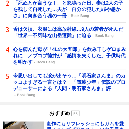
「死ぬとか言うな！」と怒鳴った日、妻は2人の子
を残して自死した…夫が「自分の犯した罪や愚か
さ」に向き合う魂の一冊
Book Bang
舌は欠損、衣服には高放射線…9人の若者が死んだ
「世界一不気味な山岳遭難」に迫る
Book Bang
心を病んだ母が「4Lの大五郎」を飲み干しゲロまみ
れに…ノブコブ徳井が「感情を失くした」子供時代
を明かす
Book Bang
今思い出しても涙が出そう…「明石家さんま」のカ
ッコよすぎる一言とは？ 「電波少年」伝説のプロ
デューサーによる『人間・明石家さんま』評
Book Bang
おすすめ
創作にもリフレッシュにもガムを愛