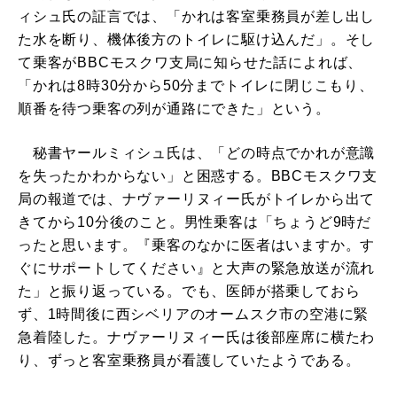
ィシュ氏の証言では、「かれは客室乗務員が差し出し
た水を断り、機体後方のトイレに駆け込んだ」。そし
て乗客がBBCモスクワ支局に知らせた話によれば、
「かれは8時30分から50分までトイレに閉じこもり、
順番を待つ乗客の列が通路にできた」という。
秘書ヤールミィシュ氏は、「どの時点でかれが意識
を失ったかわからない」と困惑する。BBCモスクワ支
局の報道では、ナヴァーリヌィー氏がトイレから出て
きてから10分後のこと。男性乗客は「ちょうど9時だ
ったと思います。『乗客のなかに医者はいますか。す
ぐにサポートしてください』と大声の緊急放送が流れ
た」と振り返っている。でも、医師が搭乗しておら
ず、1時間後に西シベリアのオームスク市の空港に緊
急着陸した。ナヴァーリヌィー氏は後部座席に横たわ
り、ずっと客室乗務員が看護していたようである。