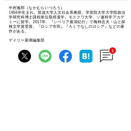
中村逸郎（なかむらいつろう）
1956年生まれ。筑波大学人文社会系教授。学習院大学大学院政治
学研究科博士課程単位取得退学。モスクワ大学、ソ連科学アカデ
ミーに留学。2017年、『シベリア最深紀行』で梅棹忠夫・山と探
検文学賞受賞。『ロシア市民』『ろくでなしのロシア』などの著
作がある。
デイリー新潮編集部
1