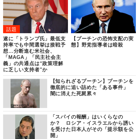
話題
遂に「トランプ氏」最低支
【プーチンの恐怖支配の実
持率でも中間選挙は接戦予
態】野党指導者は暗殺
想…分断進む米社会、
「MAGA」「民主社会主
義」の共通点は“政策理解
に乏しい支持者”か
【知られざるプーチン】プーチンを
徹底的に追い詰めた「ある事件」
闇に消えた死屍累々
「スパイの報酬」はいくらなの
か？ ロシア・イスラエルから誘い
を受けた日本人がその「提示額を公
開」