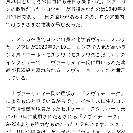
月20日というその日付にも注目が集まった。スターリ
ンの政敵だったトロツキーが暗殺されたのは1940年8
月21日であり、1日の違いがあるものの、ロシア国内
ではさまざまな憶測が飛び交った。
アメリカ在住でロシア出身の化学者ヴィル・ミルザ
ヤーノフ氏が2020年9月10日、ロシアで人気が高いラ
ジオ局「エーホ・モスクワ（モスクワのこだま）」の
インタビューで、ナヴァーリヌィー氏に用いられた薬
品が兵器級と恐れられる「ノヴィチョーク」だと断言
している。
「ナヴァーリヌィー氏の症状が、『ノヴィチョーク』
によるものと似ているからです。イギリスに住むロシ
アの情報機関職員だったセルゲーイ・スクリパーリ氏
に2018年に使用されたとされる『ノヴィチョーク』
A-234よりも強力なものだったと見られます。スクリ
パーリ氏の場合は、ゲル状の『ノヴィチョーク』が家