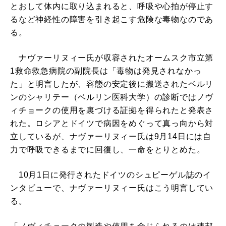
とおして体内に取り込まれると、呼吸や心拍が停止す
るなど神経性の障害を引き起こす危険な毒物なのであ
る。
ナヴァーリヌィー氏が収容されたオームスク市立第
1救命救急病院の副院長は「毒物は発見されなかっ
た」と明言したが、容態の安定後に搬送されたベルリ
ンのシャリテー（ベルリン医科大学）の診断ではノヴ
ィチョークの使用を裏づける証拠を得られたと発表さ
れた。ロシアとドイツで病因をめぐって真っ向から対
立しているが、ナヴァーリヌィー氏は9月14日には自
力で呼吸できるまでに回復し、一命をとりとめた。
10月1日に発行されたドイツのシュピーゲル誌のイ
ンタビューで、ナヴァーリヌィー氏はこう明言してい
る。