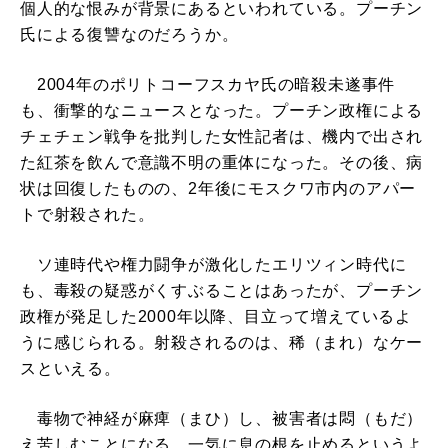
個人的な恨みが背景にあるといわれている。プーチン
氏による復讐なのだろうか。
2004年のポリトコーフスカヤ氏の暗殺未遂事件
も、衝撃的なニュースとなった。プーチン政権による
チェチェン戦争を批判した女性記者は、機内で出され
た紅茶を飲んで意識不明の重体になった。その後、病
状は回復したものの、2年後にモスクワ市内のアパー
トで射殺された。
ソ連時代や権力闘争が激化したエリツィン時代に
も、毒殺の疑惑がくすぶることはあったが、プーチン
政権が発足した2000年以降、目立って増えているよ
うに感じられる。射殺されるのは、稀（まれ）なケー
スといえる。
毒物で神経が麻痺（まひ）し、被害者は悶（もだ）
え苦しむことになる。一気に息の根を止めるというよ