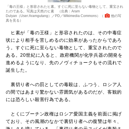
「毒の王様」と形容されたヒ素。すぐに死に至らない毒物として、重宝され
たのである。写真は天然のヒ素 （出典：Aram
Dulyan（User:Aramgutang）／PD／Wikimedia Commons）（
他の写
真を見る
）
ヒ素が「毒の王様」と形容されたのは、その中毒症
状により相手を苦しめるのに効果があったからであろ
う。すぐに死に至らない毒物として、重宝されたので
ある。20世紀に入ると、政府機関が化学兵器の開発を
進めるようになり、先のノヴィチョークもその流れで
誕生した。
裏切り者への罰としての毒殺は、ふつう、ロシア人
の間ではあまり驚かない雰囲気があるのだが、客観的
には恐ろしい殺害行為である。
とくにプーチン政権はロシア愛国主義を前面に掲げ
ており、その風潮のなかで裏切り者への復讐は年々、
激しさを増している。「裏切り者の元スパイが毒殺さ