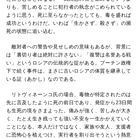
りも、苦しめることに犯行者の執念がこめられている
ように思う。死に至らなかったとしても、毒を盛れば
成功というわけだ。いわば「生かさず、殺さず」の瀕
死の状態に追い込む。
敵対者への警告や見せしめの意味もあるが、背景に
は「裏切り者は絶対に許さない」「復讐は名誉ある戦
い」というロシアの伝統的な掟がある。プーチン政権
下で続く事件は、まさに古いロシアの体質を継承して
いる証（あかし）なのである。
リトヴィネーンコ氏の場合、毒物が特定されたのは
先に言及したように死の前日であり、発症から23日間
も生死の境をさまよった。痛みが強く、苦しみが大き
く、たとえ生き残っても強い不安を一生かかえていく
ことになる。本人だけではなく、家族や友人、支援者
に恐怖心を植えつけ、実行者を割り出そうという熱意