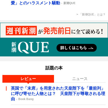
愛」とのハラスメント騒動
新潮QUE
「新潮QUE」とは？
話題の本
レビュー
ニュース
英国で「末席」を用意された天皇陛下を「最前列」
に呼び寄せた人物とは？ 天皇陛下が尊敬される理
由
Book Bang