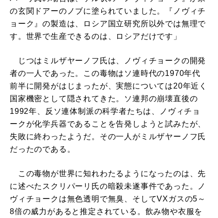
の玄関ドアーのノブに塗られていました。『ノヴィチ
ョーク』の製造は、ロシア国立研究所以外では無理で
す。世界で生産できるのは、ロシアだけです」
じつはミルザヤーノフ氏は、ノヴィチョークの開発
者の一人であった。この毒物はソ連時代の1970年代
前半に開発がはじまったが、実態については20年近く
国家機密として隠されてきた。ソ連邦の崩壊直後の
1992年、反ソ連体制派の科学者たちは、ノヴィチョ
ークが化学兵器であることを告発しようと試みたが、
失敗に終わったようだ。その一人がミルザヤーノフ氏
だったのである。
この毒物が世界に知れわたるようになったのは、先
に述べたスクリパーリ氏の暗殺未遂事件であった。ノ
ヴィチョークは無色透明で無臭、そしてVXガスの5～
8倍の威力があると推定されている。飲み物や衣服を