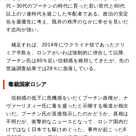
代～30代のプーチンの時代に育った若い世代と60代
以上のソ連時代を過ごした年配者である。政治の安定
化を最優先に考え、既存の秩序のなかに幸せを見いだ
す志向が強い。
補足すれば、2014年にウクライナ領であったクリ
ミア半島を、ロシアがいわば強制的に併合して以降、
プーチン氏は80％近い信頼感を維持してきたが、先の
世論調査結果では28％に急落している。
毒裁国家ロシア
信頼感の低下に危機感をいだくプーチン政権が、ナ
ヴァーリヌィー氏に毒を盛ったと示唆する報道が相次
いだ。プーチン氏が直接指示したのかどうか、真相は
不明だが、衝撃的なニュースとなって、ロシア国内だ
けではなく日本でも駆けめぐった。事件が起こった8