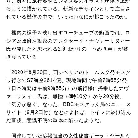
り、所々に旅行客やビジネス客のイラストが浮き上が
るように描かれている。斬新なデザインとして注目さ
れている機体の中で、いったいなにが起こったのか。
機内の様子を映し出すユーチューブの動画では、ロ
シア反政府活動家のアレクセーイ・ナヴァーリヌィー
氏が発したと思われる2度ばかりの「うめき声」が響
き渡っている。
2020年8月20日、西シベリアのトームスク発モスク
ワ行きのS7航空2614便、現地時間で午前7時55分発
（日本時間は午前9時55分）の飛行機に搭乗したナヴ
ァーリヌィー氏は、離陸（8時10分）から20分後、
「気分が悪く」なった。BBCモスクワ支局のニュース
サイト（9月2日付）などによれば、トイレに駆け込ん
だ直後、意識不明の重体に陥ったようだ。
同伴していた広報担当の女性秘書キーラ・ヤールミ