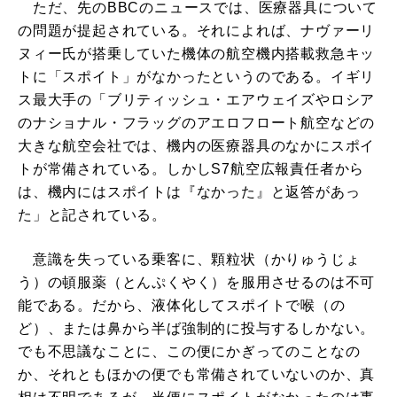
ただ、先のBBCのニュースでは、医療器具について
の問題が提起されている。それによれば、ナヴァーリ
ヌィー氏が搭乗していた機体の航空機内搭載救急キッ
トに「スポイト」がなかったというのである。イギリ
ス最大手の「ブリティッシュ・エアウェイズやロシア
のナショナル・フラッグのアエロフロート航空などの
大きな航空会社では、機内の医療器具のなかにスポイ
トが常備されている。しかしS7航空広報責任者から
は、機内にはスポイトは『なかった』と返答があっ
た」と記されている。
意識を失っている乗客に、顆粒状（かりゅうじょ
う）の頓服薬（とんぷくやく）を服用させるのは不可
能である。だから、液体化してスポイトで喉（の
ど）、または鼻から半ば強制的に投与するしかない。
でも不思議なことに、この便にかぎってのことなの
か、それともほかの便でも常備されていないのか、真