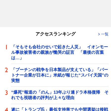
アクセスランキング
一覧
「そもそも会社のせいで起きた人災」 イオンモー
ル事故被害者の親族が慟哭の証言 「最後の言葉
は…」
「プーチンの戦争を日本製品が支えている」「パー
トナー企業が日本に」米紙が報じた“スパイ天国”の
実態
“爆死”報道の「のん」13年ぶり連ドラ本格復帰 そ
れでも視聴者の評判が上々な理由
遂に「トランプ氏」最低支持率でも中間選挙は接戦