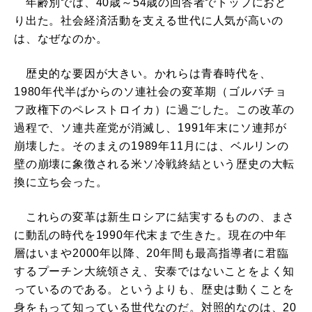
年齢別では、40歳～54歳の回答者でトップにおど
り出た。社会経済活動を支える世代に人気が高いの
は、なぜなのか。
歴史的な要因が大きい。かれらは青春時代を、
1980年代半ばからのソ連社会の変革期（ゴルバチョ
フ政権下のペレストロイカ）に過ごした。この改革の
過程で、ソ連共産党が消滅し、1991年末にソ連邦が
崩壊した。そのまえの1989年11月には、ベルリンの
壁の崩壊に象徴される米ソ冷戦終結という歴史の大転
換に立ち会った。
これらの変革は新生ロシアに結実するものの、まさ
に動乱の時代を1990年代末まで生きた。現在の中年
層はいまや2000年以降、20年間も最高指導者に君臨
するプーチン大統領さえ、安泰ではないことをよく知
っているのである。というよりも、歴史は動くことを
身をもって知っている世代なのだ。対照的なのは、20