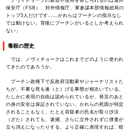
「ノヴィチョークの製造や使用を命じられるのは連邦
保安庁（FSB）、対外情報庁、軍参謀本部情報総局の
トップ3人だけです……かれらはプーチンの指示なし
では動けない。背後にプーチンがいるとしか考えられ
ない」
毒殺の歴史
では、ノヴィチョークはこれまでどのように使われ
てきたのであろうか。
プーチン政権下で反政府活動家やジャーナリストた
ちが、不審な死を遂（と）げる事態が相次いでいる。
たしかに表現の自由は認められているが、発言のあと
の身の安全は保証されていない。かれらの死因が特定
されることもなく、たとえ容疑者の氏名が取り沙汰
（ざた）されても、逮捕、さらに立件されずに捜査が
立ち消えになったりする。より正確に表現すれば、暗