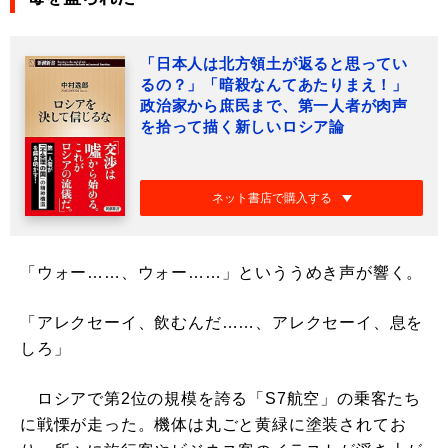
「日本人は北方領土が返ると思ってい
るの？」「暗殺なんてあたりまえ！」
政治家から庶民まで、第一人者が肉声
を拾って描く新しいロシア論
ネット書店で購入する
「ウォー……、ウォー……」といううめき声が響く。
「アレクセーイ、飲むんだ……、アレクセーイ、息を
しろ」
ロシアで第2位の規模を誇る「S7航空」の乗客たち
に戦慄が走った。機体は丸ごと黄緑に塗装されてお