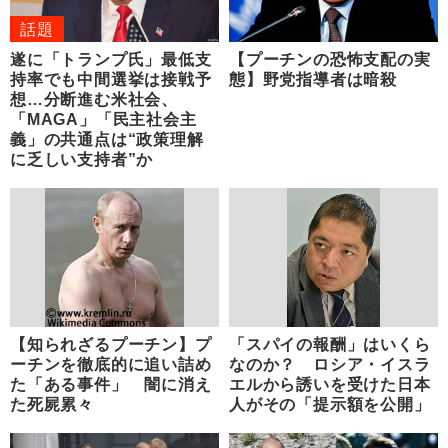
話題
遂に「トランプ氏」最低支
【プーチンの恐怖支配の実
持率でも中間選挙は接戦予
態】野党指導者は暗殺
想…分断進む米社会、
「MAGA」「民主社会主
義」の共通点は“政策理解
に乏しい支持者”か
【知られざるプーチン】プ
「スパイの報酬」はいくら
ーチンを徹底的に追い詰め
なのか？ ロシア・イスラ
た「ある事件」 闇に消え
エルから誘いを受けた日本
た死屍累々
人がその「提示額を公開」