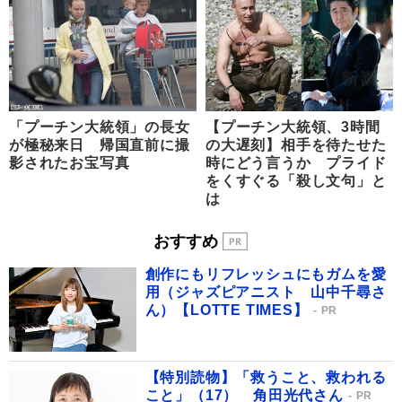
「プーチン大統領」の長女
【プーチン大統領、3時間
が極秘来日 帰国直前に撮
の大遅刻】相手を待たせた
影されたお宝写真
時にどう言うか プライド
をくすぐる「殺し文句」と
は
おすすめ
創作にもリフレッシュにもガムを愛
用（ジャズピアニスト 山中千尋さ
ん）【LOTTE TIMES】
PR
【特別読物】「救うこと、救われる
こと」（17） 角田光代さん
PR