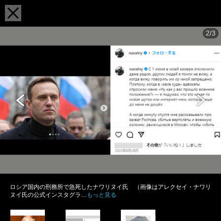
2/3
ロシア国内の刑務所で急死したナワリヌイ氏 （画像はアレクセイ・ナワリ
ヌイ氏の公式インスタグラ…
もっと見る