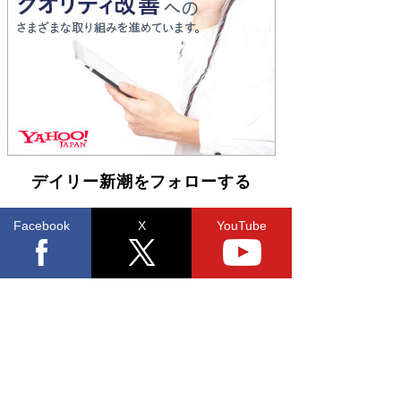
Book Bang
「不意に涙が出そうに…」高嶋政伸が明かし
た“13歳の娘を暴行する役”への葛藤 インティマ
シーコーディネーターに支えられたNHK『大奥』
の裏側
Book Bang
デイリー新潮をフォローする
Facebook
X
YouTube