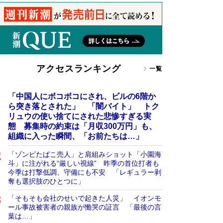
アクセスランキング
一覧
「中国人にボコボコにされ、ビルの6階か
ら突き落とされた」 「闇バイト」 トク
リュウの使い捨てにされた悲惨すぎる実
態 募集時の約束は「月収300万円」も、
組織に入った瞬間、「お前たちは…」
「ゾンビたばこ売人」と肩組みショット「小園海
斗」に注がれる“厳しい視線” 昨季の首位打者も
今季は打撃低調、守備にも不安 「レギュラー剥
奪も選択肢のひとつに」
「そもそも会社のせいで起きた人災」 イオンモ
ール事故被害者の親族が慟哭の証言 「最後の言
葉は…」