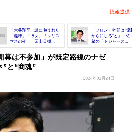
情報提供
「大谷翔平」謎に包まれた
「フロント幹部は“優
「趣味」「彼女」「クリス
からにしろ”と」 佐
マスの夜」 栗山英樹...
希の「ドジャース...
国開幕は不参加」が既定路線のナゼ
”と“商魂”
2024年01月24日