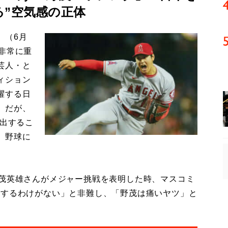
る”空気感の正体
」（6月
非常に重
芸人・と
ィション
躍する日
。だが、
進出するこ
、野球に
野茂英雄さんがメジャー挑戦を表明した時、マスコミ
用するわけがない」と非難し、「野茂は痛いヤツ」と