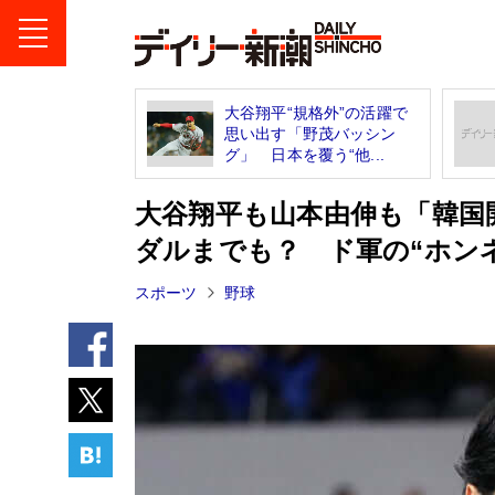
大谷翔平“規格外”の活躍で
思い出す「野茂バッシン
グ」 日本を覆う“他...
大谷翔平も山本由伸も「韓
ダルまでも？ ド軍の“ホンネ
スポーツ
野球