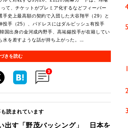
まって、チケットがプレミア化するなどフィーバー
選手史上最高額の契約で入団した大谷翔平（29）と
伸投手（25）、パドレスにはダルビッシュ有投手
て韓国出身の金河成内野手、高祐錫投手が在籍してい
水を差すような話が持ち上がった。...
づきを読む
3
事も読まれています
思い出す「野茂バッシング」 日本を