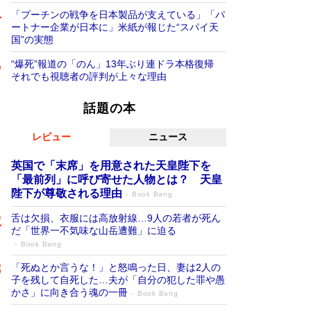
「プーチンの戦争を日本製品が支えている」「パ
ートナー企業が日本に」米紙が報じた“スパイ天
国”の実態
“爆死”報道の「のん」13年ぶり連ドラ本格復帰
それでも視聴者の評判が上々な理由
話題の本
レビュー
ニュース
英国で「末席」を用意された天皇陛下を
「最前列」に呼び寄せた人物とは？ 天皇
陛下が尊敬される理由
Book Bang
舌は欠損、衣服には高放射線…9人の若者が死ん
だ「世界一不気味な山岳遭難」に迫る
Book Bang
「死ぬとか言うな！」と怒鳴った日、妻は2人の
子を残して自死した…夫が「自分の犯した罪や愚
かさ」に向き合う魂の一冊
Book Bang