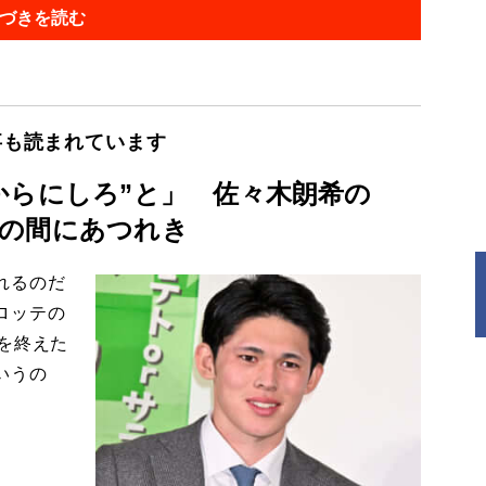
づきを読む
事も読まれています
からにしろ”と」 佐々木朗希の
の間にあつれき
れるのだ
ロッテの
を終えた
いうの