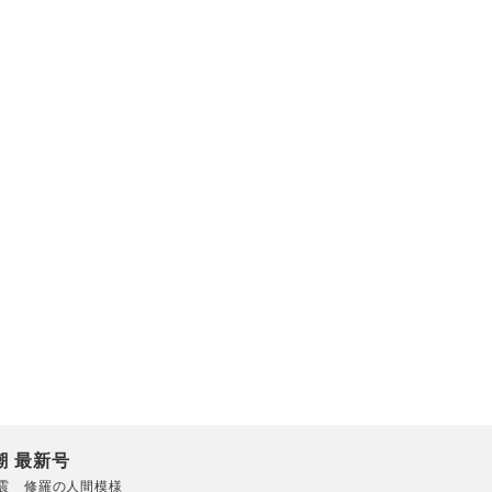
潮 最新号
震 修羅の人間模様