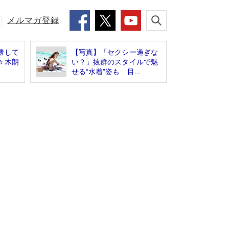
メルマガ登録
勝して
【写真】「セクシー過ぎな
々木朗
い？」抜群のスタイルで魅
せる“水着”姿も 目...