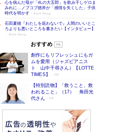
心を病んだ母が「4Lの大五郎」を飲み干しゲロま
みれに…ノブコブ徳井が「感情を失くした」子供
時代を明かす
Book Bang
石田夏穂『わたしを庇わないで』人間のいいとこ
ろよりも悪いところを書きたい【インタビュー】
Book Bang
「叱って伸びるやつは、褒めたらもっと伸
おすすめ
びる」俳優・高嶋政伸が家族に教わっ
創作にもリフレッシュにもガ
た“人を育てるコツ”…芸への考え方を明か
ムを愛用（ジャズピアニス
す
Book Bang
ト 山中千尋さん）【LOTTE
「『火垂るの墓』は、大嘘である」原作者が抱き
TIMES】
PR
続けた“自責の念”とは…「自己憐憫は描きたくな
い」監督が徹底的にこだわったこと（後編） #
【特別読物】「救うこと、救
戦争の記憶
Book Bang
われること」（17） 角田光
代さん
美輪明宏 晩年の回答を集めた『ほほえんで生き
PR
るための人生相談』がランクイン［エンターテイ
メントベストセラー］
Book Bang
「宇宙兄弟」最終46巻がベストセラー1位 宇宙
開発への関心を押し上げた18年の物語に幕 特装
版には「宇宙で描かれたマンガ」も収録