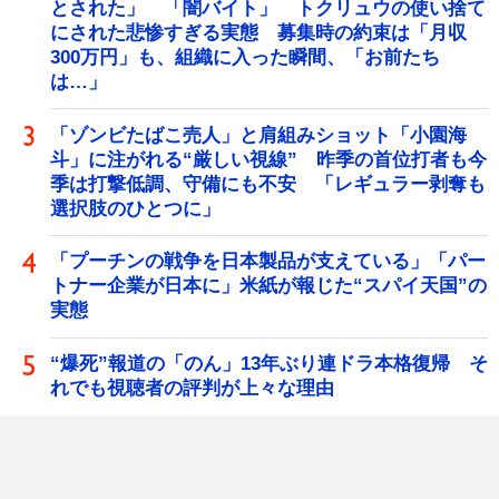
とされた」 「闇バイト」 トクリュウの使い捨て
にされた悲惨すぎる実態 募集時の約束は「月収
300万円」も、組織に入った瞬間、「お前たち
は…」
「ゾンビたばこ売人」と肩組みショット「小園海
斗」に注がれる“厳しい視線” 昨季の首位打者も今
季は打撃低調、守備にも不安 「レギュラー剥奪も
選択肢のひとつに」
「プーチンの戦争を日本製品が支えている」「パー
トナー企業が日本に」米紙が報じた“スパイ天国”の
実態
“爆死”報道の「のん」13年ぶり連ドラ本格復帰 そ
れでも視聴者の評判が上々な理由