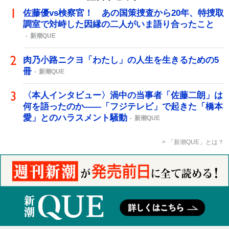
佐藤優vs検察官！ あの国策捜査から20年、特捜取
調室で対峙した因縁の二人がいま語り合ったこと
新潮QUE
肉乃小路ニクヨ「わたし」の人生を生きるための5
冊
新潮QUE
〈本人インタビュー〉渦中の当事者「佐藤二朗」は
何を語ったのか――「フジテレビ」で起きた「橋本
愛」とのハラスメント騒動
新潮QUE
「新潮QUE」とは？