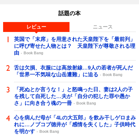
話題の本
レビュー
ニュース
英国で「末席」を用意された天皇陛下を「最前列」
に呼び寄せた人物とは？ 天皇陛下が尊敬される理
由
Book Bang
舌は欠損、衣服には高放射線…9人の若者が死んだ
「世界一不気味な山岳遭難」に迫る
Book Bang
「死ぬとか言うな！」と怒鳴った日、妻は2人の子
を残して自死した…夫が「自分の犯した罪や愚か
さ」に向き合う魂の一冊
Book Bang
心を病んだ母が「4Lの大五郎」を飲み干しゲロまみ
れに…ノブコブ徳井が「感情を失くした」子供時代
を明かす
Book Bang