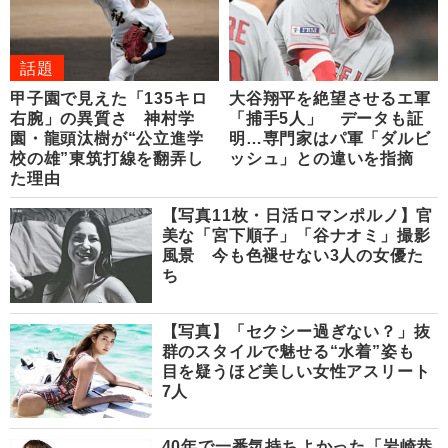
話題
甲子園で見えた「135キロ
大谷翔平を絶望させるエ軍
右腕」の異質さ 神村学
「捕手5人」 データも証
園・龍頭汰樹が“公立進学
明…専門家はパ軍「ダルビ
校の雄”東筑打線を翻弄し
ッシュ」との違いを指摘
た理由
【写真11枚・日活ロマンポルノ】官
美な「宮下順子」「谷ナオミ」撮影
風景 今も色褪せない3人の女優た
ち
【写真】「セクシー過ぎない？」抜
群のスタイルで魅せる“水着”姿も
目を疑うほど美しい女性アスリート
7人
40年で一番気持ちよかった「岩崎恭