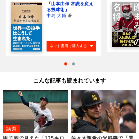
『山本由伸 常識を変え
る投球術』
中島 大輔
著
ネット書店で購入する
こんな記事も読まれています
話題
甲子園で見えた「135キロ
佐々木朗希の米移籍で「署