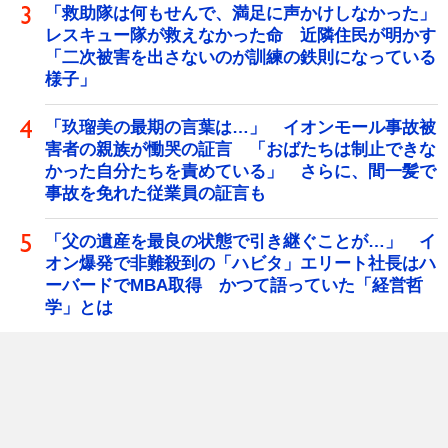
「救助隊は何もせんで、満足に声かけしなかった」
レスキュー隊が救えなかった命 近隣住民が明かす
「二次被害を出さないのが訓練の鉄則になっている
様子」
「玖瑠美の最期の言葉は…」 イオンモール事故被
害者の親族が慟哭の証言 「おばたちは制止できな
かった自分たちを責めている」 さらに、間一髪で
事故を免れた従業員の証言も
「父の遺産を最良の状態で引き継ぐことが…」 イ
オン爆発で非難殺到の「ハビタ」エリート社長はハ
ーバードでMBA取得 かつて語っていた「経営哲
学」とは