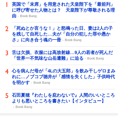
英国で「末席」を用意された天皇陛下を「最前列」
に呼び寄せた人物とは？ 天皇陛下が尊敬される理
由
Book Bang
「死ぬとか言うな！」と怒鳴った日、妻は2人の子
を残して自死した…夫が「自分の犯した罪や愚か
さ」に向き合う魂の一冊
Book Bang
舌は欠損、衣服には高放射線…9人の若者が死んだ
「世界一不気味な山岳遭難」に迫る
Book Bang
心を病んだ母が「4Lの大五郎」を飲み干しゲロまみ
れに…ノブコブ徳井が「感情を失くした」子供時代
を明かす
Book Bang
石田夏穂『わたしを庇わないで』人間のいいところ
よりも悪いところを書きたい【インタビュー】
Book Bang