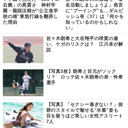
右腕」の異質さ 神村学
名活動しましょうよ」発言
園・龍頭汰樹が“公立進学
に“ブーイング”も…ダルビ
校の雄”東筑打線を翻弄し
ッシュ有（37）は「何かを
た理由
知っているのかもしれな
い」
佐々木朗希と大谷翔平の球質の違
い、ケガのリスクは？ 江川卓が解
説
【写真5枚】朗希と目元がソック
リ？ ロッテ佐々木朗希の弟・怜希
選手
【写真】「セクシー過ぎない？」抜
群のスタイルで魅せる“水着”姿も
目を疑うほど美しい女性アスリート
7人