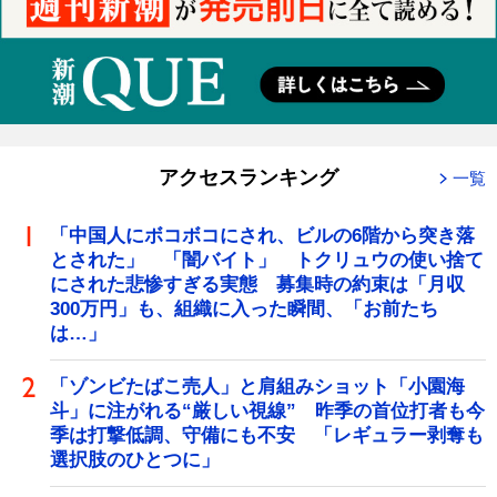
アクセスランキング
一覧
「中国人にボコボコにされ、ビルの6階から突き落
とされた」 「闇バイト」 トクリュウの使い捨て
にされた悲惨すぎる実態 募集時の約束は「月収
300万円」も、組織に入った瞬間、「お前たち
は…」
「ゾンビたばこ売人」と肩組みショット「小園海
斗」に注がれる“厳しい視線” 昨季の首位打者も今
季は打撃低調、守備にも不安 「レギュラー剥奪も
選択肢のひとつに」