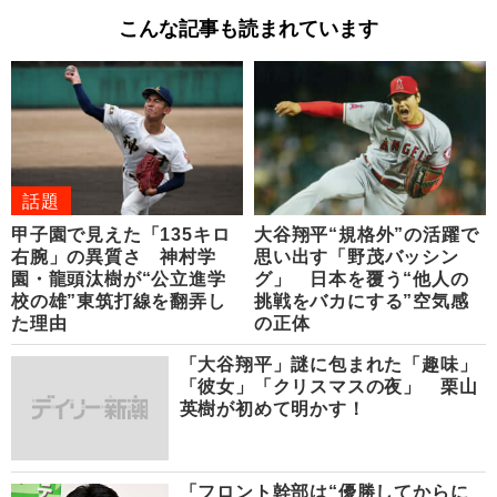
こんな記事も読まれています
話題
甲子園で見えた「135キロ
大谷翔平“規格外”の活躍で
右腕」の異質さ 神村学
思い出す「野茂バッシン
園・龍頭汰樹が“公立進学
グ」 日本を覆う“他人の
校の雄”東筑打線を翻弄し
挑戦をバカにする”空気感
た理由
の正体
「大谷翔平」謎に包まれた「趣味」
「彼女」「クリスマスの夜」 栗山
英樹が初めて明かす！
「フロント幹部は“優勝してからに