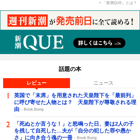
「新潮QUE」とは？
話題の本
レビュー
ニュース
英国で「末席」を用意された天皇陛下を「最前列」
に呼び寄せた人物とは？ 天皇陛下が尊敬される理
由
Book Bang
「死ぬとか言うな！」と怒鳴った日、妻は2人の子
を残して自死した…夫が「自分の犯した罪や愚か
さ」に向き合う魂の一冊
Book Bang