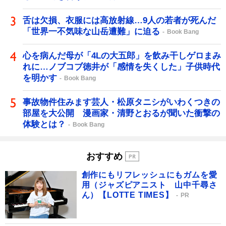
舌は欠損、衣服には高放射線…9人の若者が死んだ
「世界一不気味な山岳遭難」に迫る
Book Bang
心を病んだ母が「4Lの大五郎」を飲み干しゲロまみ
れに…ノブコブ徳井が「感情を失くした」子供時代
を明かす
Book Bang
事故物件住みます芸人・松原タニシがいわくつきの
部屋を大公開 漫画家・清野とおるが聞いた衝撃の
体験とは？
Book Bang
おすすめ
創作にもリフレッシュにもガムを愛
用（ジャズピアニスト 山中千尋さ
ん）【LOTTE TIMES】
PR