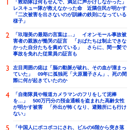
「救助隊は何もせんで、満足に声かけしなかった」
レスキュー隊が救えなかった命 近隣住民が明かす
「二次被害を出さないのが訓練の鉄則になっている
様子」
「玖瑠美の最期の言葉は…」 イオンモール事故被
害者の親族が慟哭の証言 「おばたちは制止できな
かった自分たちを責めている」 さらに、間一髪で
事故を免れた従業員の証言も
左目周囲の痣は「脳の動脈が破れ、その血が溜まっ
ていた」 09年に孤独死「大原麗子さん」、死の間
際に何が起きていたのか
「自衛隊員や報道カメラマンのフリをして泥棒
を…」 500万円分の預金通帳を盗まれた高齢女性
が明かす被害 「外出が怖くなり、避難所にも行け
ない」
「中国人にボコボコにされ、ビルの6階から突き落