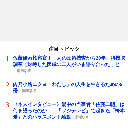
注目トピック
佐藤優vs検察官！ あの国策捜査から20年、特捜取
調室で対峙した因縁の二人がいま語り合ったこと
新潮QUE
肉乃小路ニクヨ「わたし」の人生を生きるための5
冊
新潮QUE
〈本人インタビュー〉渦中の当事者「佐藤二朗」は
何を語ったのか――「フジテレビ」で起きた「橋本
愛」とのハラスメント騒動
新潮QUE