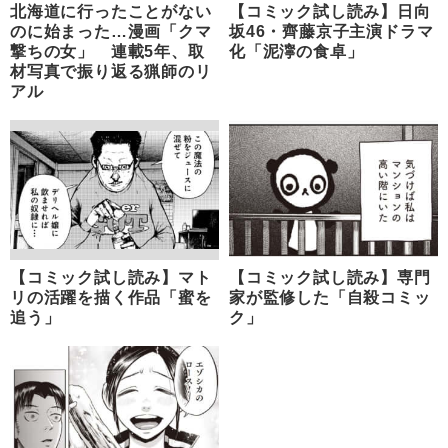
北海道に行ったことがない
【コミック試し読み】日向
のに始まった…漫画「クマ
坂46・齊藤京子主演ドラマ
撃ちの女」 連載5年、取
化「泥濘の食卓」
材写真で振り返る猟師のリ
アル
【コミック試し読み】マト
【コミック試し読み】専門
リの活躍を描く作品「蜜を
家が監修した「自殺コミッ
追う」
ク」