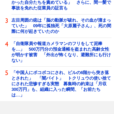
かった自分たちを責めている」 さらに、間一髪で
事故を免れた従業員の証言も
左目周囲の痣は「脳の動脈が破れ、その血が溜まっ
ていた」 09年に孤独死「大原麗子さん」、死の間
際に何が起きていたのか
「自衛隊員や報道カメラマンのフリをして泥棒
を…」 500万円分の預金通帳を盗まれた高齢女性
が明かす被害 「外出が怖くなり、避難所にも行け
ない」
「中国人にボコボコにされ、ビルの6階から突き落
とされた」 「闇バイト」 トクリュウの使い捨て
にされた悲惨すぎる実態 募集時の約束は「月収
300万円」も、組織に入った瞬間、「お前たち
は…」