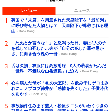
レビュー
ニュース
英国で「末席」を用意された天皇陛下を「最前列」
に呼び寄せた人物とは？ 天皇陛下が尊敬される理
由
Book Bang
「死ぬとか言うな！」と怒鳴った日、妻は2人の子
を残して自死した…夫が「自分の犯した罪や愚か
さ」に向き合う魂の一冊
Book Bang
舌は欠損、衣服には高放射線…9人の若者が死んだ
「世界一不気味な山岳遭難」に迫る
Book Bang
心を病んだ母が「4Lの大五郎」を飲み干しゲロまみ
れに…ノブコブ徳井が「感情を失くした」子供時代
を明かす
Book Bang
事故物件住みます芸人・松原タニシがいわくつきの