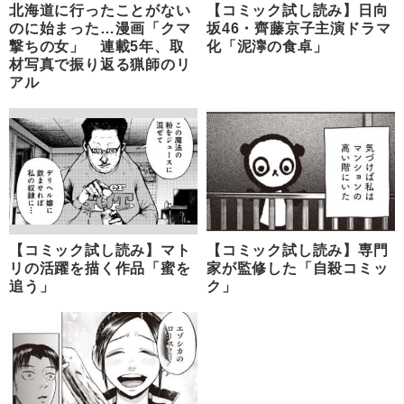
北海道に行ったことがない
【コミック試し読み】日向
のに始まった…漫画「クマ
坂46・齊藤京子主演ドラマ
撃ちの女」 連載5年、取
化「泥濘の食卓」
材写真で振り返る猟師のリ
アル
【コミック試し読み】マト
【コミック試し読み】専門
リの活躍を描く作品「蜜を
家が監修した「自殺コミッ
追う」
ク」