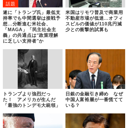
話題
遂に「トランプ氏」最低支
米国はリモワ普及で商業用
持率でも中間選挙は接戦予
不動産市場が低迷…オフィ
想…分断進む米社会、
スビルの価値が110兆円減
「MAGA」「民主社会主
少との衝撃的試算も
義」の共通点は“政策理解
に乏しい支持者”か
トランプより強烈だっ
日銀の金融引き締め なぜ
た！ アメリカが生んだ
中国人富裕層が一番慌てて
「最強のトンデモ大統領」
いる？