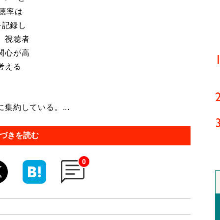
聴率は
を記録し
、視聴者
関心が高
考える
集約している。...
づきを読む
0