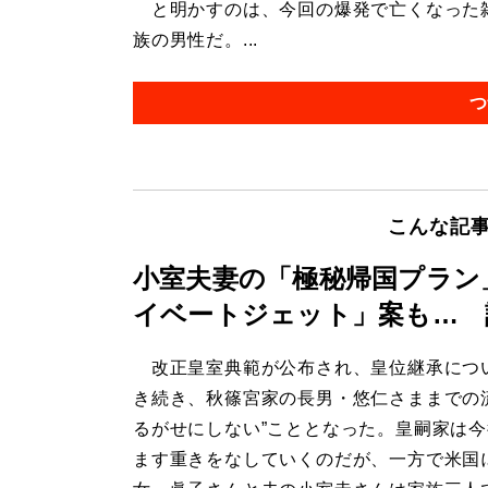
と明かすのは、今回の爆発で亡くなった雑
族の男性だ。...
つ
こんな記
小室夫妻の「極秘帰国プラン
イベートジェット」案も… 
改正皇室典範が公布され、皇位継承につ
き続き、秋篠宮家の長男・悠仁さままでの
るがせにしない”こととなった。皇嗣家は
ます重きをなしていくのだが、一方で米国