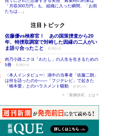
捨てにされた悲惨すぎる実態 募集時の約束は
「月収300万円」も、組織に入った瞬間、「お前
たちは…」
注目トピック
佐藤優vs検察官！ あの国策捜査から20
年、特捜取調室で対峙した因縁の二人がい
ま語り合ったこと
新潮QUE
肉乃小路ニクヨ「わたし」の人生を生きるための
5冊
新潮QUE
〈本人インタビュー〉渦中の当事者「佐藤二朗」
は何を語ったのか――「フジテレビ」で起きた
「橋本愛」とのハラスメント騒動
新潮QUE
「新潮QUE」とは？