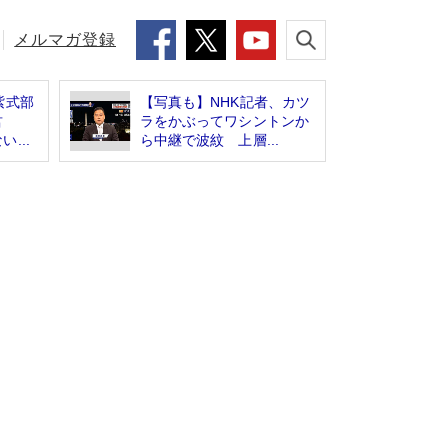
メルマガ登録
紫式部
【写真も】NHK記者、カツ
君
ラをかぶってワシントンか
...
ら中継で波紋 上層...