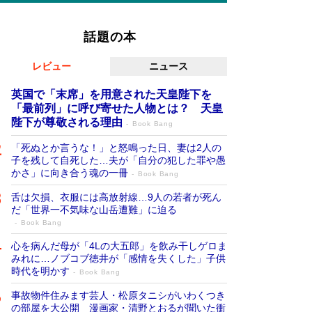
話題の本
レビュー
ニュース
英国で「末席」を用意された天皇陛下を
「最前列」に呼び寄せた人物とは？ 天皇
陛下が尊敬される理由
Book Bang
「死ぬとか言うな！」と怒鳴った日、妻は2人の
子を残して自死した…夫が「自分の犯した罪や愚
かさ」に向き合う魂の一冊
Book Bang
舌は欠損、衣服には高放射線…9人の若者が死ん
だ「世界一不気味な山岳遭難」に迫る
Book Bang
心を病んだ母が「4Lの大五郎」を飲み干しゲロま
みれに…ノブコブ徳井が「感情を失くした」子供
時代を明かす
Book Bang
事故物件住みます芸人・松原タニシがいわくつき
の部屋を大公開 漫画家・清野とおるが聞いた衝