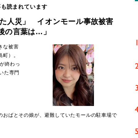
事も読まれています
た人災」 イオンモール事故被害
後の言葉は…」
きな被害
島町）。
導が終わっ
いた専門
のおばとその娘が、避難していたモールの駐車場で