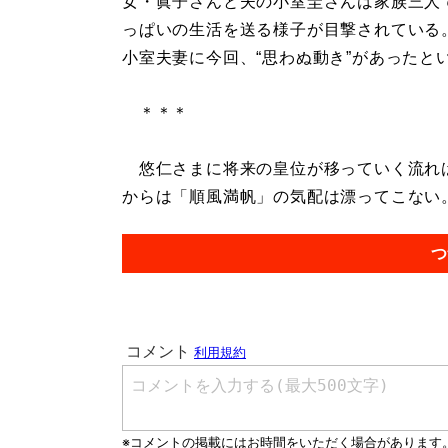
女・眞子さんと夫の小室圭さんは家族三人
っぱいの生活を送る様子が目撃されている
小室夫妻に今回、“思わぬ動き”があったと
＊＊＊
悠仁さまに将来の皇位が移っていく流れは
からは「順風満帆」の気配は漂ってこない。.
つ