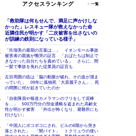
アクセスランキング
一覧
「救助隊は何もせんで、満足に声かけしな
かった」レスキュー隊が救えなかった命
近隣住民が明かす「二次被害を出さないの
が訓練の鉄則になっている様子」
「玖瑠美の最期の言葉は…」 イオンモール事故
被害者の親族が慟哭の証言 「おばたちは制止で
きなかった自分たちを責めている」 さらに、間
一髪で事故を免れた従業員の証言も
左目周囲の痣は「脳の動脈が破れ、その血が溜ま
っていた」 09年に孤独死「大原麗子さん」、死
の間際に何が起きていたのか
「自衛隊員や報道カメラマンのフリをして泥棒
を…」 500万円分の預金通帳を盗まれた高齢女
性が明かす被害 「外出が怖くなり、避難所にも
行けない」
「中国人にボコボコにされ、ビルの6階から突き
落とされた」 「闇バイト」 トクリュウの使い