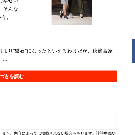
で幸せい
。そんな
いう。
より“盤石”になったといえるわけだが、秋篠宮家
..
づきを読む