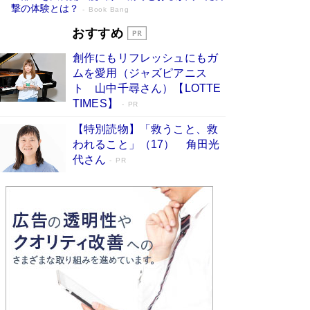
撃の体験とは？
Book Bang
追悼・東野圭吾さん 週間ベストセラーラ
おすすめ
ンキングに『容疑者Xの献身』『白夜行』
創作にもリフレッシュにもガ
など代表作が並ぶ［文庫ベストセラー］
ムを愛用（ジャズピアニス
Book Bang
ト 山中千尋さん）【LOTTE
73歳でも働くしかない 「老後レス時代」に交通
TIMES】
PR
誘導員の独白が話題
Book Bang
【特別読物】「救うこと、救
竹内由恵の前に現れた「テレビ観ないんだよね
われること」（17） 角田光
ぇ」という男性…夫を選んでテレ朝退社したワケ
代さん
PR
Book Bang
「なんで？ そんな馬鹿な……」90歳になった作
家・阿刀田高さんが、ひとり暮らしの生活を明か
す
Book Bang
和田秀樹の70代、80代向け新書がベスト3を独
占 上半期1位にも選出［新書ベストセラー］
Book Bang