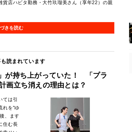
貨店ハビタ勤務・大竹玖瑠美さん（享年22）の親
づきを読む
事も読まれています
」が持ち上がっていた！ 「プラ
計画立ち消えの理由とは？
いては引
流れを“ゆ
今後、ます
に住む長