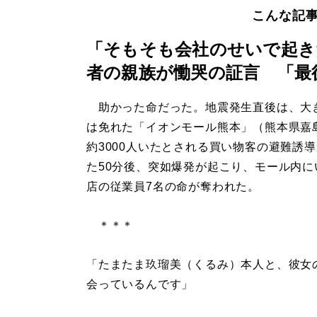
こんな記
「そもそも会社のせいで起き
者の親族が慟哭の証言 「最
助かった命だった。地震発生直後は、大
は免れた「イオンモール熊本」（熊本県嘉
約3000人いたとされる買い物客の避難誘
た50分後、突如爆発が起こり、モール内に
店の従業員7名の命が奪われた。
＊＊＊
「たまたま玖瑠美（くるみ）本人と、彼女
会っているんです」