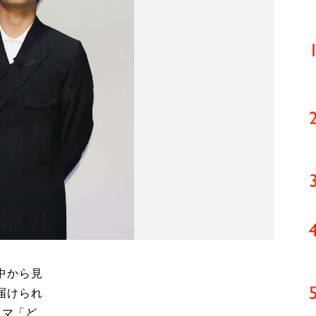
中から見
届けられ
ラマ「ど