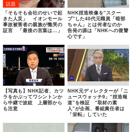
話題
「そもそも会社のせいで起
NHK捏造映像を“スクー
きた人災」 イオンモール
プ”した40代元職員「暗部
事故被害者の親族が慟哭の
ちゃん」とは何者なのか
証言 「最後の言葉は…」
告発の源は「NHKへの復讐
心です」
【写真も】NHK記者、カツ
NHK元ディレクターが「ニ
ラをかぶってワシントンか
ュースウォッチ9」“捏造報
ら中継で波紋 上層部から
道”を検証 “取材の素
も注意
人”が企画、番組責任者は
「栄転」していた