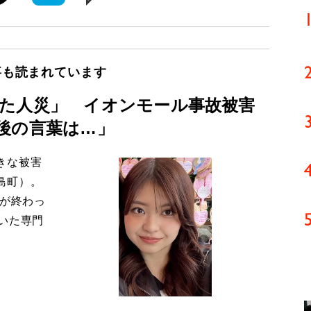
事も読まれています
た人災」 イオンモール事故被害
後の言葉は…」
きな被害
島町）。
導が終わっ
いた専門