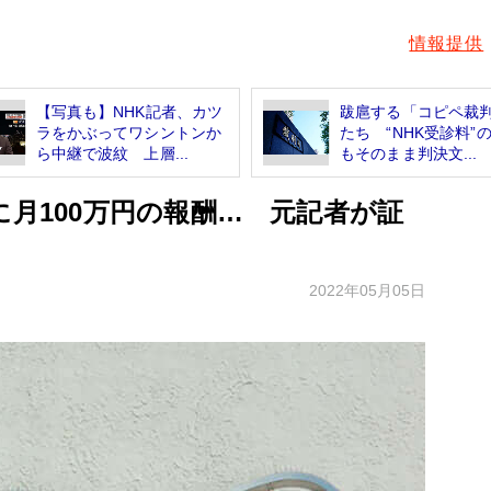
情報提供
【写真も】NHK記者、カツ
跋扈する「コピペ裁
ラをかぶってワシントンか
たち “NHK受診料”
ら中継で波紋 上層...
もそのまま判決文...
に月100万円の報酬… 元記者が証
2022年05月05日