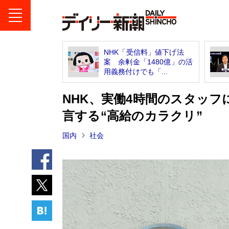
NHK「受信料」値下げ法
案 余剰金「1480億」の活
用義務付けでも「...
NHK、実働4時間のスタッフ
言する“高給のカラクリ”
国内
社会