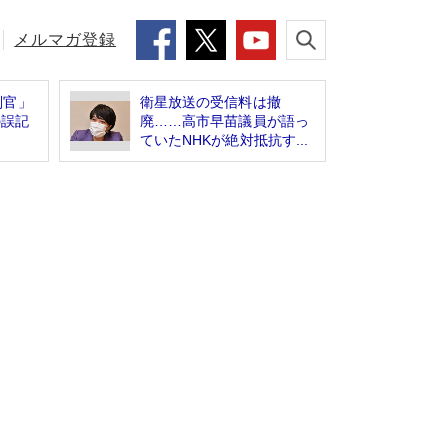
メルマガ登録
判官」
衛星放送の受信料は撤
の誤記
廃……高市早苗議員が語っ
ていたNHKが絶対抵抗す...