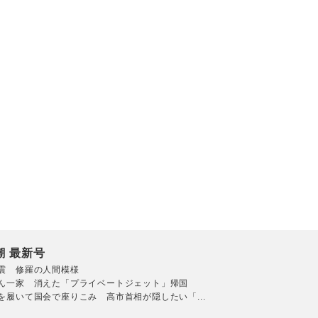
潮 最新号
震 修羅の人間模様
ん一家 消えた「プライベートジェット」帰国
を履いて国会で座りこみ 高市首相が隠したい「...