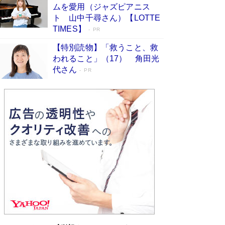
ムを愛用（ジャズピアニス
ンガ」も収録
Book Bang
ト 山中千尋さん）【LOTTE
美輪明宏 晩年の回答を集めた『ほほえんで生き
TIMES】
PR
るための人生相談』がランクイン［エンターテイ
メントベストセラー］
Book Bang
【特別読物】「救うこと、救
われること」（17） 角田光
「『火垂るの墓』は、大嘘である」原作者が抱き
代さん
続けた“自責の念”とは…「自己憐憫は描きたくな
PR
い」監督が徹底的にこだわったこと（後編） #
戦争の記憶
Book Bang
「叱って伸びるやつは、褒めたらもっと伸びる」
俳優・高嶋政伸が家族に教わった“人を育てるコ
ツ”…芸への考え方を明かす
Book Bang
東野圭吾、伊坂幸太郎の人気シリーズ最新作どち
らも文庫化 映画化された直木賞受賞作もランク
イン［文庫ベストセラー］
Book Bang