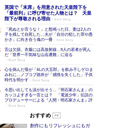
英国で「末席」を用意された天皇陛下を
「最前列」に呼び寄せた人物とは？ 天皇
陛下が尊敬される理由
Book Bang
「死ぬとか言うな！」と怒鳴った日、妻は2人の
子を残して自死した…夫が「自分の犯した罪や愚
かさ」に向き合う魂の一冊
Book Bang
舌は欠損、衣服には高放射線…9人の若者が死ん
だ「世界一不気味な山岳遭難」に迫る
Book Bang
心を病んだ母が「4Lの大五郎」を飲み干しゲロま
みれに…ノブコブ徳井が「感情を失くした」子供
時代を明かす
Book Bang
今思い出しても涙が出そう…「明石家さんま」の
カッコよすぎる一言とは？ 「電波少年」伝説の
プロデューサーによる『人間・明石家さんま』評
Book Bang
「宇宙兄弟」最終46巻がベストセラー1
おすすめ
位 宇宙開発への関心を押し上げた18年の
創作にもリフレッシュにもガ
物語に幕 特装版には「宇宙で描かれたマ