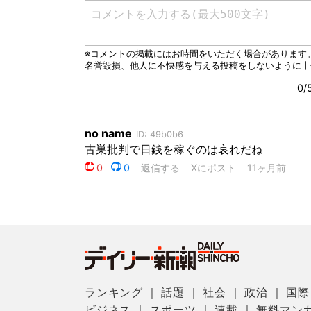
ランキング
｜
話題
｜
社会
｜
政治
｜
国際
ビジネス
｜
スポーツ
｜
連載
｜
無料マン