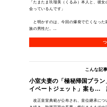
「たまたま玖瑠美（くるみ）本人と、彼女
会っているんです」
と明かすのは、今回の爆発で亡くなった雑
族の男性だ。...
つ
こんな記
小室夫妻の「極秘帰国プラン
イベートジェット」案も… 
改正皇室典範が公布され、皇位継承につ