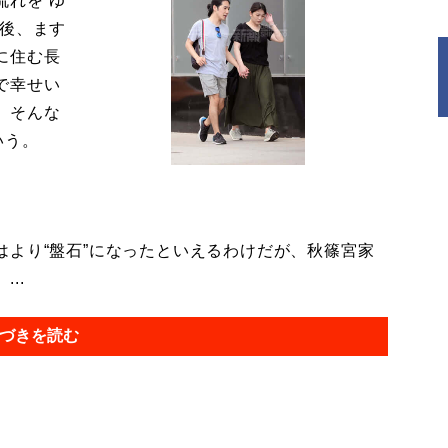
流れを“ゆ
今後、ます
に住む長
で幸せい
。そんな
いう。
より“盤石”になったといえるわけだが、秋篠宮家
..
づきを読む