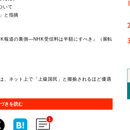
ついて
」と指摘
K報道の裏側―NHK受信料は半額にすべき』（展転
は、ネット上で「上級国民」と揶揄されるほど優遇
づきを読む
1