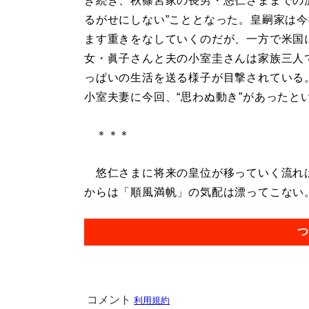
き続き、秋篠宮家の長男・悠仁さままでの
るがせにしない”こととなった。皇嗣家は
ます重きをなしていくのだが、一方で米国
女・眞子さんと夫の小室圭さんは家族三人
っぱいの生活を送る様子が目撃されている
小室夫妻に今回、“思わぬ動き”があったと
＊＊＊
悠仁さまに将来の皇位が移っていく流れは
からは「順風満帆」の気配は漂ってこない。.
つ