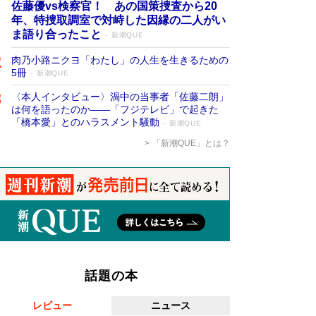
佐藤優vs検察官！ あの国策捜査から20
年、特捜取調室で対峙した因縁の二人がい
ま語り合ったこと
新潮QUE
肉乃小路ニクヨ「わたし」の人生を生きるための
5冊
新潮QUE
〈本人インタビュー〉渦中の当事者「佐藤二朗」
は何を語ったのか――「フジテレビ」で起きた
「橋本愛」とのハラスメント騒動
新潮QUE
「新潮QUE」とは？
話題の本
レビュー
ニュース