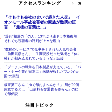
アクセスランキング
一覧
「そもそも会社のせいで起きた人災」 イ
オンモール事故被害者の親族が慟哭の証
言 「最後の言葉は…」
“爆死”報道の「のん」13年ぶり連ドラ本格復帰
それでも視聴者の評判が上々な理由
“数秒のサービス”で仕事を干された人気司会者
「前田武彦さん」 生涯現役だった気概と「体に
秒針が刻み込まれているような」話芸
「プーチンの戦争を日本製品が支えている」「パ
ートナー企業が日本に」米紙が報じた“スパイ天
国”の実態
板東英二さん「ゆで卵おまへんか？」 局が20個
用意すると… 「出演料も交通費も要らん」のゆ
で卵伝説
注目トピック