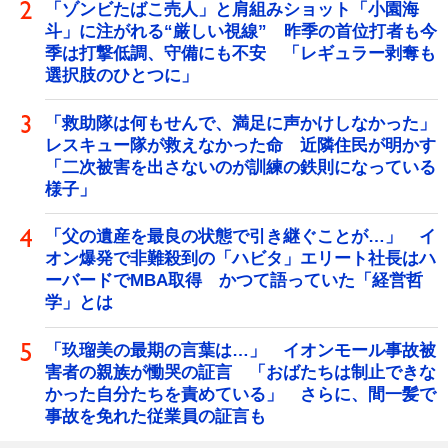
「ゾンビたばこ売人」と肩組みショット「小園海
斗」に注がれる“厳しい視線” 昨季の首位打者も今
季は打撃低調、守備にも不安 「レギュラー剥奪も
選択肢のひとつに」
「救助隊は何もせんで、満足に声かけしなかった」
レスキュー隊が救えなかった命 近隣住民が明かす
「二次被害を出さないのが訓練の鉄則になっている
様子」
「父の遺産を最良の状態で引き継ぐことが…」 イ
オン爆発で非難殺到の「ハビタ」エリート社長はハ
ーバードでMBA取得 かつて語っていた「経営哲
学」とは
「玖瑠美の最期の言葉は…」 イオンモール事故被
害者の親族が慟哭の証言 「おばたちは制止できな
かった自分たちを責めている」 さらに、間一髪で
事故を免れた従業員の証言も