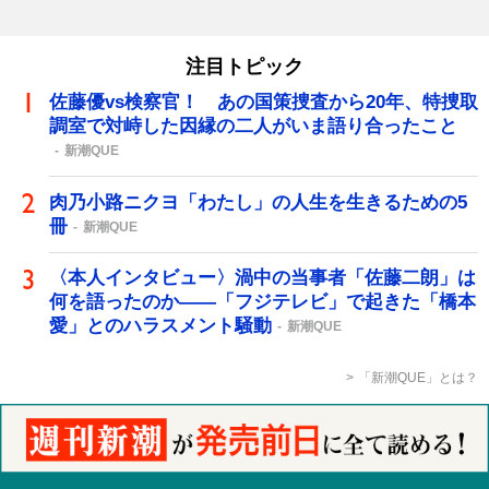
注目トピック
佐藤優vs検察官！ あの国策捜査から20年、特捜取
調室で対峙した因縁の二人がいま語り合ったこと
新潮QUE
肉乃小路ニクヨ「わたし」の人生を生きるための5
冊
新潮QUE
〈本人インタビュー〉渦中の当事者「佐藤二朗」は
何を語ったのか――「フジテレビ」で起きた「橋本
愛」とのハラスメント騒動
新潮QUE
「新潮QUE」とは？