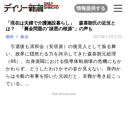
情報提供する
「現在は夫婦で介護施設暮らし」 森喜朗氏の近況と
は？ 「裏金問題の“諸悪の根源”」の声も
国内
政治
2023年12月21日
引退後も清和会（安倍派）の後見人として振る舞
い、政界に隠然たる力を誇示してきた森喜朗元総理
（86）。出身派閥における指導体制崩壊の危機にもか
かわらず、どうしたわけかその姿が見えない。身内か
らは今般の有事を招いた元凶だと、非難が巻き起こっ
ている。...
Advertisement