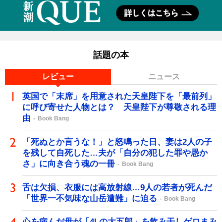
話題の本
レビュー
ニュース
英国で「末席」を用意された天皇陛下を「最前列」
に呼び寄せた人物とは？ 天皇陛下が尊敬される理
由
Book Bang
「死ぬとか言うな！」と怒鳴った日、妻は2人の子
を残して自死した…夫が「自分の犯した罪や愚か
さ」に向き合う魂の一冊
Book Bang
舌は欠損、衣服には高放射線…9人の若者が死んだ
「世界一不気味な山岳遭難」に迫る
Book Bang
心を病んだ母が「4Lの大五郎」を飲み干しゲロまみ