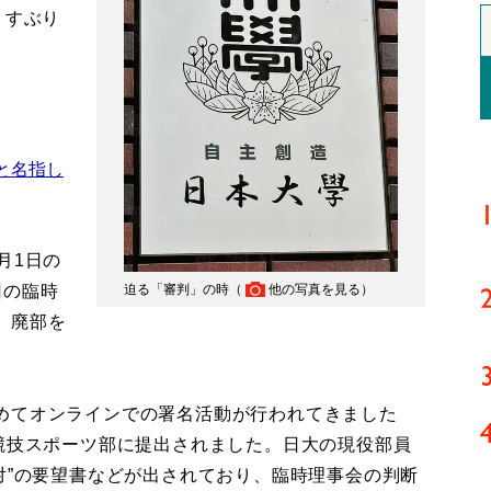
くすぶり
と名指し
月1日の
迫る「審判」の時（
他の写真を見る
）
回の臨時
、廃部を
めてオンラインでの署名活動が行われてきました
の競技スポーツ部に提出されました。日大の現役部員
対”の要望書などが出されており、臨時理事会の判断