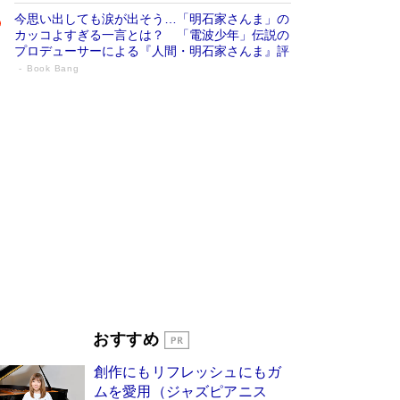
今思い出しても涙が出そう…「明石家さんま」の
カッコよすぎる一言とは？ 「電波少年」伝説の
プロデューサーによる『人間・明石家さんま』評
Book Bang
「叱って伸びるやつは、褒めたらもっと伸
びる」俳優・高嶋政伸が家族に教わっ
た“人を育てるコツ”…芸への考え方を明か
す
Book Bang
「『火垂るの墓』は、大嘘である」原作者が抱き
続けた“自責の念”とは…「自己憐憫は描きたくな
い」監督が徹底的にこだわったこと（後編） #
戦争の記憶
Book Bang
美輪明宏 晩年の回答を集めた『ほほえんで生き
るための人生相談』がランクイン［エンターテイ
メントベストセラー］
Book Bang
「宇宙兄弟」最終46巻がベストセラー1位 宇宙
おすすめ
開発への関心を押し上げた18年の物語に幕 特装
版には「宇宙で描かれたマンガ」も収録
創作にもリフレッシュにもガ
Book Bang
ムを愛用（ジャズピアニス