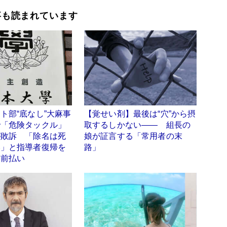
事も読まれています
ト部“底なし”大麻事
【覚せい剤】最後は“穴”から摂
で「危険タックル」
取するしかない―― 組長の
が敗訴 「除名は死
娘が証言する「常用者の末
い」と指導者復帰を
路」
門前払い