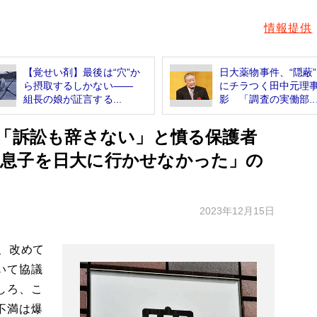
情報提供
【覚せい剤】最後は“穴”か
日大薬物事件、“隠蔽
ら摂取するしかない――
にチラつく田中元理
組長の娘が証言する...
影 「調査の実働部..
 「訴訟も辞さない」と憤る保護者
息子を日大に行かせなかった」の
2023年12月15日
、改めて
いて協議
しろ、こ
不満は爆