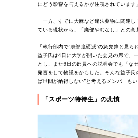
にどう影響を与えるかが注視されています
一方、すでに大麻など違法薬物に関連して
ている現状から、「廃部やむなし」との意
「執行部内で“廃部強硬派”の急先鋒と見ら
益子氏は4日に大学が開いた会見の席で、
とし、また6日の部員への説明会でも『な
発言をして物議をかもした。そんな益子氏
ば世間が納得しない”と考えるメンバーも
「スポーツ特待生」の悲憤