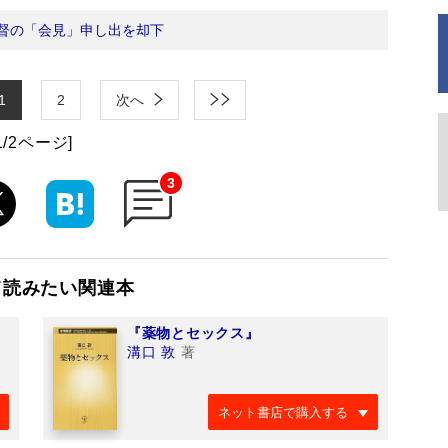
督の「会見」申し出を却下
1
2
次へ
1/2ページ]
3
て読みたい関連本
『薬物とセックス』
溝口 敦
著
ネット書店で購入する