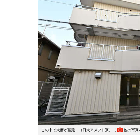
この中で大麻が蔓延…（日大アメフト寮）（
他の写真