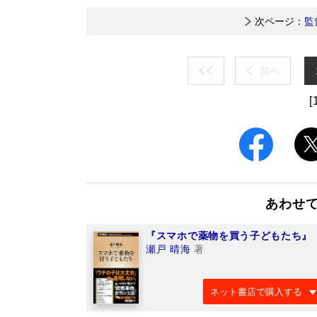
次ページ：
監
前へ
[
あわせ
『スマホで薬物を買う子どもたち』
瀬戸 晴海
著
ネット書店で購入する