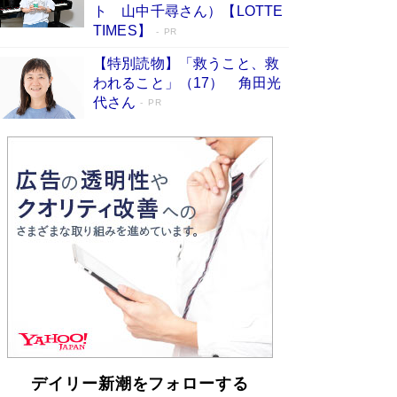
「不意に涙が出そうに…」高嶋政伸が明かし
ト 山中千尋さん）【LOTTE
た“13歳の娘を暴行する役”への葛藤 インティマ
TIMES】
PR
シーコーディネーターに支えられたNHK『大奥』
の裏側
Book Bang
【特別読物】「救うこと、救
われること」（17） 角田光
代さん
PR
デイリー新潮をフォローする