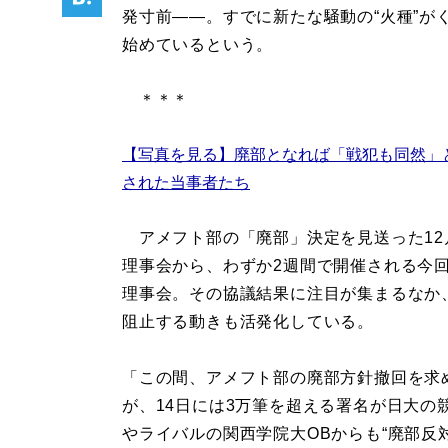
発寸前——。すでに新たな騒動の“火種”が
始めているという。
＊＊＊
【写真を見る】廃部となれば「戦犯も同然」
された当事者たち
アメフト部の「廃部」決定を見送った12
理事会から、わずか2週間で開催される今
理事会。その協議結果に注目が集まるなか
阻止する動きも活発化している。
「この間、アメフト部の廃部方針撤回を求
が、14日には3万筆を超える署名が日大
やライバルの関西学院大OBからも“廃部反