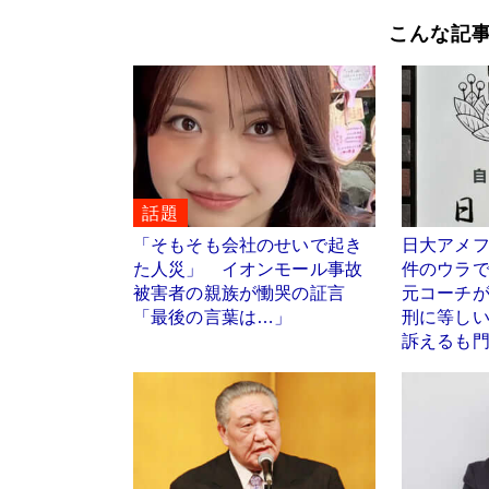
こんな記
話題
「そもそも会社のせいで起き
日大アメフ
た人災」 イオンモール事故
件のウラ
被害者の親族が慟哭の証言
元コーチ
「最後の言葉は…」
刑に等し
訴えるも