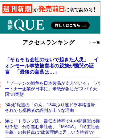
アクセスランキング
一覧
「そもそも会社のせいで起きた人災」 イ
オンモール事故被害者の親族が慟哭の証
言 「最後の言葉は…」
「プーチンの戦争を日本製品が支えている」「パ
ートナー企業が日本に」米紙が報じた“スパイ天
国”の実態
“爆死”報道の「のん」13年ぶり連ドラ本格復帰
それでも視聴者の評判が上々な理由
遂に「トランプ氏」最低支持率でも中間選挙は接
戦予想…分断進む米社会、「MAGA」「民主社会
主義」の共通点は“政策理解に乏しい支持者”か