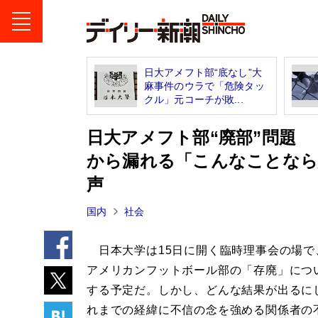
日大アメフト部“底なし”大
麻事件のウラで「危険タッ
クル」元コーチが敗...
日大アメフト部“廃部”問題
から漏れる「こんなことなら
声
国内
社会
日本大学は15日に開く臨時理事会の場で
アメリカンフットボール部の「存廃」につ
する予定だ。しかし、どんな結果が出るに
れまでの経緯に不信の念を強める関係者の