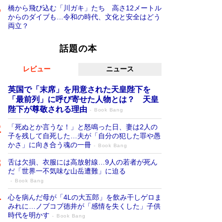
橋から飛び込む「川ガキ」たち 高さ12メートル
からのダイブも…令和の時代、文化と安全はどう
両立？
話題の本
レビュー
ニュース
英国で「末席」を用意された天皇陛下を
「最前列」に呼び寄せた人物とは？ 天皇
陛下が尊敬される理由
Book Bang
「死ぬとか言うな！」と怒鳴った日、妻は2人の
子を残して自死した…夫が「自分の犯した罪や愚
かさ」に向き合う魂の一冊
Book Bang
舌は欠損、衣服には高放射線…9人の若者が死ん
だ「世界一不気味な山岳遭難」に迫る
Book Bang
心を病んだ母が「4Lの大五郎」を飲み干しゲロま
みれに…ノブコブ徳井が「感情を失くした」子供
時代を明かす
Book Bang