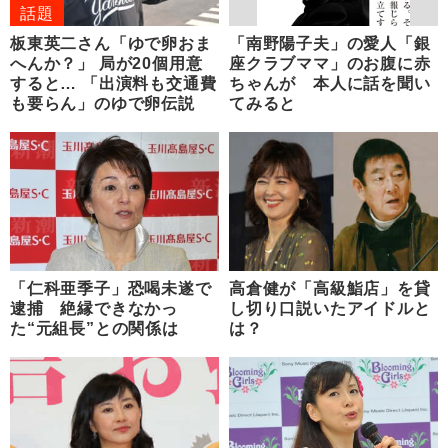
話題
板東英二さん「ゆで卵おま
「南野陽子夫」の愛人「銀
へんか？」 局が20個用意
座クラブママ」のお腹に赤
すると… 「出演料も交通費
ちゃんが 本人に話を聞い
も要らん」のゆで卵伝説
てみると
「仁科亜季子」恐喝未遂で
高倉健が「高級鮨店」を貸
逮捕 絶縁できなかっ
し切り口説いたアイドルと
た“元組長”との関係は
は？