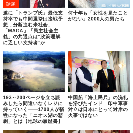
話題
遂に「トランプ氏」最低支
何十年も「女性を見たこと
持率でも中間選挙は接戦予
がない」2000人の男たち
想…分断進む米社会、
「MAGA」「民主社会主
義」の共通点は“政策理解
に乏しい支持者”か
193～200ページを立ち読
中国船「海上民兵」の洗礼
みしたら間違いなくレジに
を浴びたインド 印中軍事
持っていく――1700人が犠
対立は日本にとって対岸の
牲になった「ニオス湖の悲
火事ではない
劇」とは【地球の履歴書】