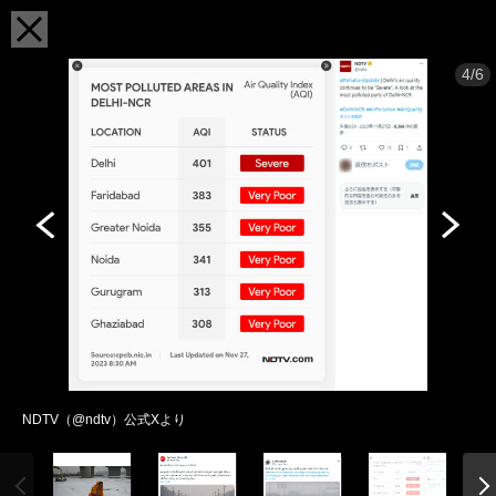
4/6
NDTV（@ndtv）公式Xより