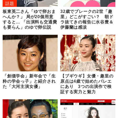
話題
板東英二さん「ゆで卵おま
32歳でブレークの2世「趣
へんか？」 局が20個用意
里」どこがすごい？ 朝ド
すると… 「出演料も交通費
ラ抜てきの報告に水谷豊＆
も要らん」のゆで卵伝説
伊藤蘭は感涙
「創価学会」新年会で「生
【ブギウギ】女優・趣里の
粋の学会っ子」と紹介され
原点は4歳で始めたバレエ
た「大河主演女優」
にあり 3つの出演作で検
証する実力と魅力