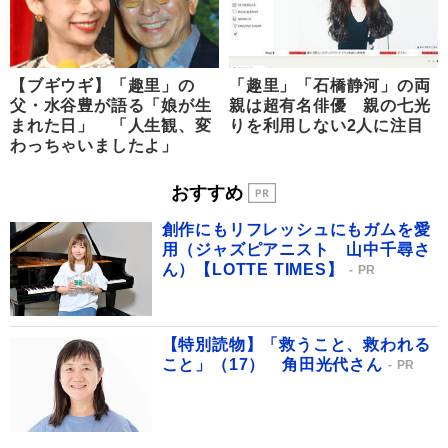
【ブギウギ】「趣里」の
「趣里」「石橋静河」の両
父・水谷豊が語る「娘が生
親は超有名俳優 親の七光
まれた日」 「人生観、変
りを利用しない2人に注目
わっちゃいましたよ」
おすすめ
創作にもリフレッシュにもガムを愛
用（ジャズピアニスト 山中千尋さ
ん）【LOTTE TIMES】
PR
【特別読物】「救うこと、救われる
こと」（17） 角田光代さん
PR