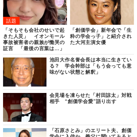
話題
「そもそも会社のせいで起
「創価学会」新年会で「生
きた人災」 イオンモール
粋の学会っ子」と紹介され
事故被害者の親族が慟哭の
た大河主演女優
証言 「最後の言葉は…」
池田大作名誉会長は本当に生きてい
る？ 学会幹部は「もう会っても意
味がない状態と解釈」
会見場を凍らせた「村田諒太」対戦
相手 “創価学会愛”語り出す
「石原さとみ」のエリート夫、創価
学会に入信か 義父に聞いてみると