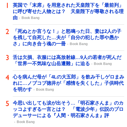
英国で「末席」を用意された天皇陛下を「最前列」
に呼び寄せた人物とは？ 天皇陛下が尊敬される理
由
Book Bang
「死ぬとか言うな！」と怒鳴った日、妻は2人の子
を残して自死した…夫が「自分の犯した罪や愚か
さ」に向き合う魂の一冊
Book Bang
舌は欠損、衣服には高放射線…9人の若者が死んだ
「世界一不気味な山岳遭難」に迫る
Book Bang
心を病んだ母が「4Lの大五郎」を飲み干しゲロまみ
れに…ノブコブ徳井が「感情を失くした」子供時代
を明かす
Book Bang
今思い出しても涙が出そう…「明石家さんま」のカ
ッコよすぎる一言とは？ 「電波少年」伝説のプロ
デューサーによる『人間・明石家さんま』評
Book Bang