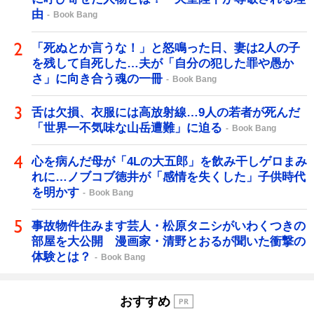
由
Book Bang
「死ぬとか言うな！」と怒鳴った日、妻は2人の子
を残して自死した…夫が「自分の犯した罪や愚か
さ」に向き合う魂の一冊
Book Bang
舌は欠損、衣服には高放射線…9人の若者が死んだ
「世界一不気味な山岳遭難」に迫る
Book Bang
心を病んだ母が「4Lの大五郎」を飲み干しゲロまみ
れに…ノブコブ徳井が「感情を失くした」子供時代
を明かす
Book Bang
事故物件住みます芸人・松原タニシがいわくつきの
部屋を大公開 漫画家・清野とおるが聞いた衝撃の
体験とは？
Book Bang
おすすめ