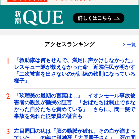
アクセスランキング
一覧
「救助隊は何もせんで、満足に声かけしなかった」
レスキュー隊が救えなかった命 近隣住民が明かす
「二次被害を出さないのが訓練の鉄則になっている
様子」
「玖瑠美の最期の言葉は…」 イオンモール事故被
害者の親族が慟哭の証言 「おばたちは制止できな
かった自分たちを責めている」 さらに、間一髪で
事故を免れた従業員の証言も
左目周囲の痣は「脳の動脈が破れ、その血が溜まっ
ていた」 09年に孤独死「大原麗子さん」、死の間