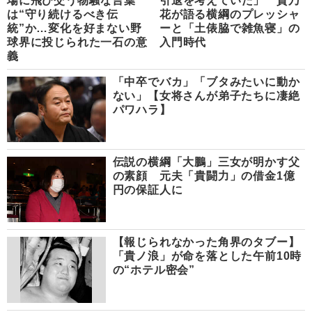
場に飛び交う物騒な言葉
引退を考えていた」 貴乃
は“守り続けるべき伝
花が語る横綱のプレッシャ
統”か…変化を好まない野
ーと「土俵脇で雑魚寝」の
球界に投じられた一石の意
入門時代
義
「中卒でバカ」「ブタみたいに動か
ない」【女将さんが弟子たちに凄絶
パワハラ】
伝説の横綱「大鵬」三女が明かす父
の素顔 元夫「貴闘力」の借金1億
円の保証人に
【報じられなかった角界のタブー】
「貴ノ浪」が命を落とした午前10時
の“ホテル密会”