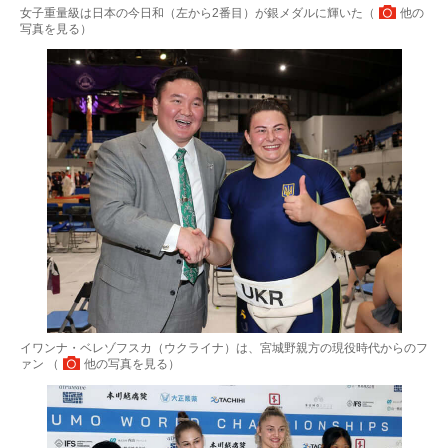
女子重量級は日本の今日和（左から2番目）が銀メダルに輝いた（
他の
写真を見る
）
イワンナ・ベレゾフスカ（ウクライナ）は、宮城野親方の現役時代からのフ
ァン （
他の写真を見る
）