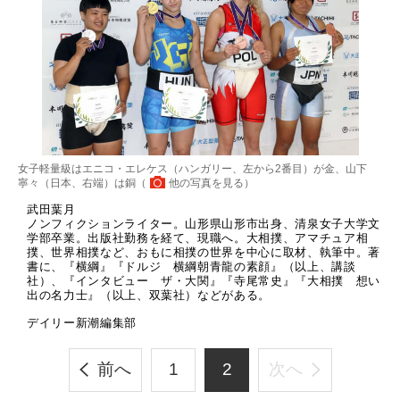
女子軽量級はエニコ・エレケス（ハンガリー、左から2番目）が金、山下
寧々（日本、右端）は銅（
他の写真を見る
）
武田葉月
ノンフィクションライター。山形県山形市出身、清泉女子大学文
学部卒業。出版社勤務を経て、現職へ。大相撲、アマチュア相
撲、世界相撲など、おもに相撲の世界を中心に取材、執筆中。著
書に、『横綱』『ドルジ 横綱朝青龍の素顔』（以上、講談
社）、『インタビュー ザ・大関』『寺尾常史』『大相撲 想い
出の名力士』（以上、双葉社）などがある。
デイリー新潮編集部
前へ
1
2
次へ