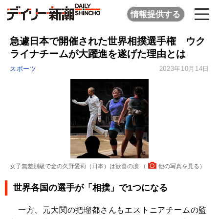
情報提供する
急遽日本で開催された世界相撲選手権 ウク
ライナチームが大躍進を遂げた理由とは
スポーツ
2023年10月14日
女子無差別級で金の久野愛莉（日本）は歓喜の涙 （
他の写真を見る
）
世界各国の選手が「相撲」で1つになる
一方、元大関の把瑠都さんもエストニアチームの監