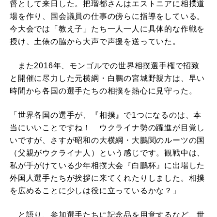
督として来日した。把瑠都さんはエストニアに相撲道
場を作り、国会議員の仕事の傍らに指導をしている。
今大会では「教え子」たち一人一人に具体的な作戦を
授け、土俵の脇から大声で声援を送っていた。
また2016年、モンゴルでの世界相撲選手権で招致
と開催に尽力した元横綱・白鵬の宮城野親方は、早い
時間から各国の選手たちの相撲を熱心に見守った。
「世界各国の選手が、『相撲』で1つになるのは、本
当にいいことですね！ ウクライナ勢の躍進が目覚し
いですが、さすが昭和の大横綱・大鵬関のルーツの国
（父親がウクライナ人）という感じです。観戦中は、
私が手がけている少年相撲大会『白鵬杯』に出場した
外国人選手たちが挨拶に来てくれたりしました。相撲
を広めることに少しは役に立っているかな？」
と語り、参加選手たちに記念品を用意するなど、世