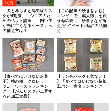
話題
「犬と暮らすと認知症リス
【この記事の続きをよむ】
クが4割減」 シニアのた
コンビニで「成人誌」を買
めのペット講座 「飼い主
う母の愛… 紗倉まなが訴
が先に亡くなるケース」へ
えたい“ペット用品”の品揃
の備え方は？
え
【食べてはいけないお菓
【ランチパックも危ない！
子】柿の種、クロレッ
】「食べてはいけない超加
ツ… ワーストランキン
工パン」実名ランキング
グ 【がんリスクが上昇す
る超加工食品】