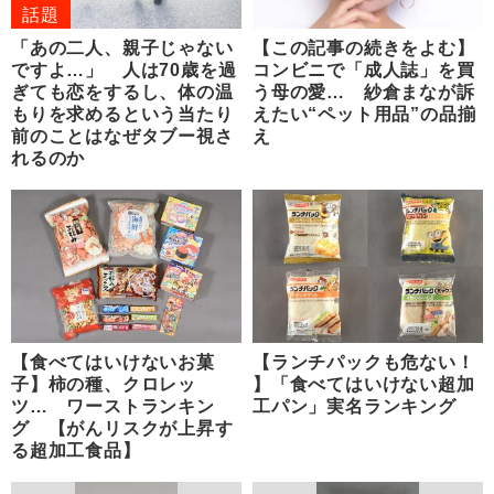
話題
「あの二人、親子じゃない
【この記事の続きをよむ】
ですよ…」 人は70歳を過
コンビニで「成人誌」を買
ぎても恋をするし、体の温
う母の愛… 紗倉まなが訴
もりを求めるという当たり
えたい“ペット用品”の品揃
前のことはなぜタブー視さ
え
れるのか
【食べてはいけないお菓
【ランチパックも危ない！
子】柿の種、クロレッ
】「食べてはいけない超加
ツ… ワーストランキン
工パン」実名ランキング
グ 【がんリスクが上昇す
る超加工食品】