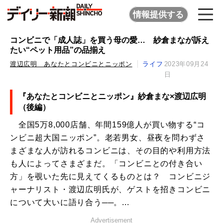
情報提供する
コンビニで「成人誌」を買う母の愛… 紗倉まなが訴え
たい“ペット用品”の品揃え
渡辺広明 あなたとコンビニとニッポン
ライフ
2023年09月24
日
『あなたとコンビニとニッポン』紗倉まな×渡辺広明
（後編）
全国5万8,000店舗、年間159億人が買い物する“コ
ンビニ超大国ニッポン”。老若男女、昼夜を問わずさ
まざまな人が訪れるコンビニは、その目的や利用方法
も人によってさまざまだ。「コンビニとの付き合い
方」を覗いた先に見えてくるものとは？ コンビニジ
ャーナリスト・渡辺広明氏が、ゲストを招きコンビニ
について大いに語り合う──。...
Advertisement