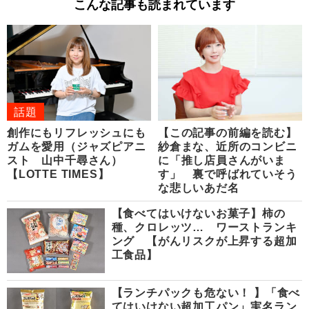
こんな記事も読まれています
話題
創作にもリフレッシュにも
【この記事の前編を読む】
ガムを愛用（ジャズピアニ
紗倉まな、近所のコンビニ
スト 山中千尋さん）
に「推し店員さんがいま
【LOTTE TIMES】
す」 裏で呼ばれていそう
な悲しいあだ名
【食べてはいけないお菓子】柿の
種、クロレッツ… ワーストランキ
ング 【がんリスクが上昇する超加
工食品】
【ランチパックも危ない！ 】「食べ
てはいけない超加工パン」実名ラン