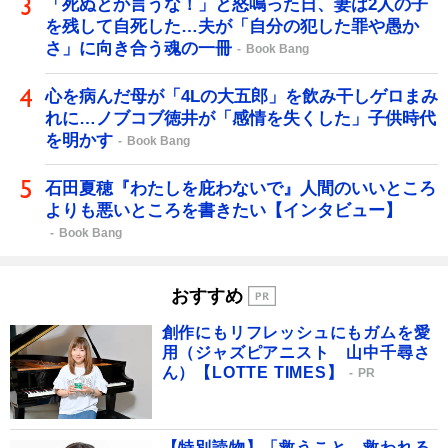
「死ぬとか言うな！」と怒鳴った日、妻は2人の子
を残して自死した…夫が「自分の犯した罪や愚か
さ」に向き合う魂の一冊
Book Bang
心を病んだ母が「4Lの大五郎」を飲み干しゲロまみ
れに…ノブコブ徳井が「感情を失くした」子供時代
を明かす
Book Bang
石田夏穂『わたしを庇わないで』人間のいいところ
よりも悪いところを書きたい【インタビュー】
Book Bang
おすすめ
創作にもリフレッシュにもガムを愛
用（ジャズピアニスト 山中千尋さ
ん）【LOTTE TIMES】
PR
【特別読物】「救うこと、救われる