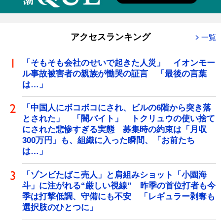
アクセスランキング
一覧
「そもそも会社のせいで起きた人災」 イオンモー
ル事故被害者の親族が慟哭の証言 「最後の言葉
は…」
「中国人にボコボコにされ、ビルの6階から突き落
とされた」 「闇バイト」 トクリュウの使い捨て
にされた悲惨すぎる実態 募集時の約束は「月収
300万円」も、組織に入った瞬間、「お前たち
は…」
「ゾンビたばこ売人」と肩組みショット「小園海
斗」に注がれる“厳しい視線” 昨季の首位打者も今
季は打撃低調、守備にも不安 「レギュラー剥奪も
選択肢のひとつに」