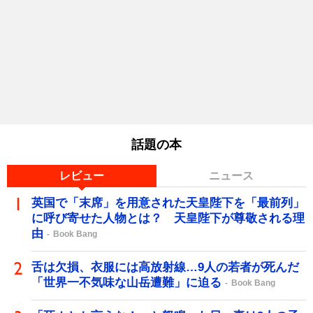
話題の本
レビュー
ニュース
英国で「末席」を用意された天皇陛下を「最前列」
に呼び寄せた人物とは？ 天皇陛下が尊敬される理
由
Book Bang
舌は欠損、衣服には高放射線…9人の若者が死んだ
「世界一不気味な山岳遭難」に迫る
Book Bang