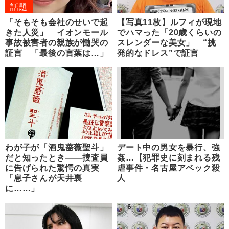
話題
「そもそも会社のせいで起
【写真11枚】ルフィが現地
きた人災」 イオンモール
でハマった「20歳くらいの
事故被害者の親族が慟哭の
スレンダーな美女」 “挑
証言 「最後の言葉は…」
発的なドレス”で証言
わが子が「酒鬼薔薇聖斗」
デート中の男女を暴行、強
だと知ったとき――捜査員
姦…【犯罪史に刻まれる残
に告げられた驚愕の真実
虐事件・名古屋アベック殺
「息子さんが天井裏
人
に……」