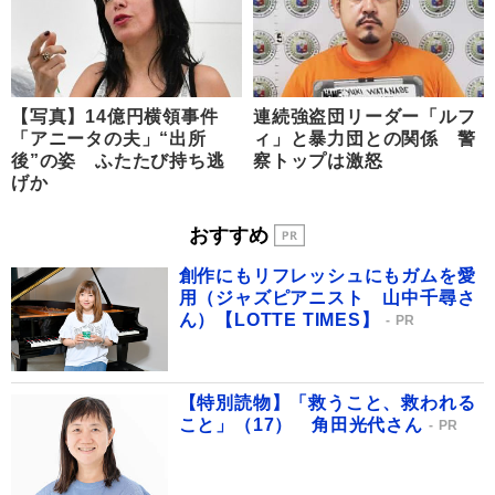
【写真】14億円横領事件
連続強盗団リーダー「ルフ
「アニータの夫」“出所
ィ」と暴力団との関係 警
後”の姿 ふたたび持ち逃
察トップは激怒
げか
おすすめ
創作にもリフレッシュにもガムを愛
用（ジャズピアニスト 山中千尋さ
ん）【LOTTE TIMES】
PR
【特別読物】「救うこと、救われる
こと」（17） 角田光代さん
PR