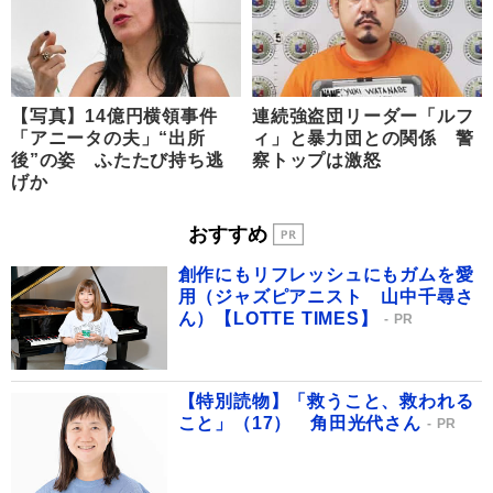
【写真】14億円横領事件
連続強盗団リーダー「ルフ
「アニータの夫」“出所
ィ」と暴力団との関係 警
後”の姿 ふたたび持ち逃
察トップは激怒
げか
おすすめ
創作にもリフレッシュにもガムを愛
用（ジャズピアニスト 山中千尋さ
ん）【LOTTE TIMES】
PR
【特別読物】「救うこと、救われる
こと」（17） 角田光代さん
PR