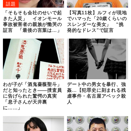
話題
「そもそも会社のせいで起
【写真11枚】ルフィが現地
きた人災」 イオンモール
でハマった「20歳くらいの
事故被害者の親族が慟哭の
スレンダーな美女」 “挑
証言 「最後の言葉は…」
発的なドレス”で証言
わが子が「酒鬼薔薇聖斗」
デート中の男女を暴行、強
だと知ったとき――捜査員
姦…【犯罪史に刻まれる残
に告げられた驚愕の真実
虐事件・名古屋アベック殺
「息子さんが天井裏
人
に……」