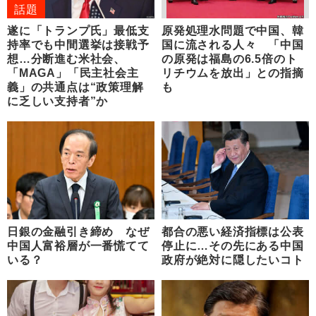
話題
遂に「トランプ氏」最低支
原発処理水問題で中国、韓
持率でも中間選挙は接戦予
国に流される人々 「中国
想…分断進む米社会、
の原発は福島の6.5倍のト
「MAGA」「民主社会主
リチウムを放出」との指摘
義」の共通点は“政策理解
も
に乏しい支持者”か
日銀の金融引き締め なぜ
都合の悪い経済指標は公表
中国人富裕層が一番慌てて
停止に…その先にある中国
いる？
政府が絶対に隠したいコト