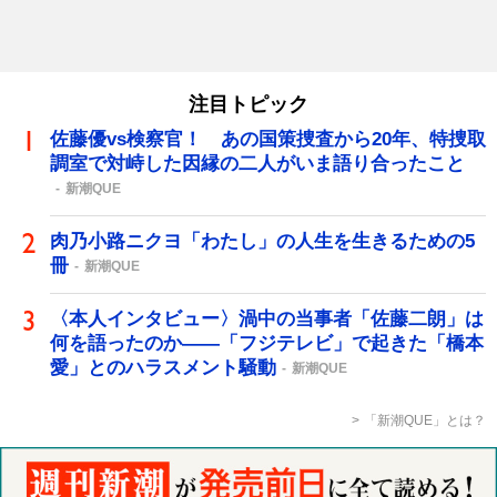
注目トピック
佐藤優vs検察官！ あの国策捜査から20年、特捜取
調室で対峙した因縁の二人がいま語り合ったこと
新潮QUE
肉乃小路ニクヨ「わたし」の人生を生きるための5
冊
新潮QUE
〈本人インタビュー〉渦中の当事者「佐藤二朗」は
何を語ったのか――「フジテレビ」で起きた「橋本
愛」とのハラスメント騒動
新潮QUE
「新潮QUE」とは？