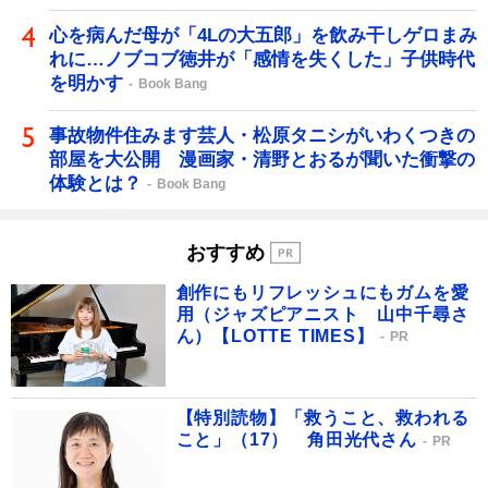
心を病んだ母が「4Lの大五郎」を飲み干しゲロまみ
れに…ノブコブ徳井が「感情を失くした」子供時代
を明かす
Book Bang
事故物件住みます芸人・松原タニシがいわくつきの
部屋を大公開 漫画家・清野とおるが聞いた衝撃の
体験とは？
Book Bang
おすすめ
創作にもリフレッシュにもガムを愛
用（ジャズピアニスト 山中千尋さ
ん）【LOTTE TIMES】
PR
【特別読物】「救うこと、救われる
こと」（17） 角田光代さん
PR