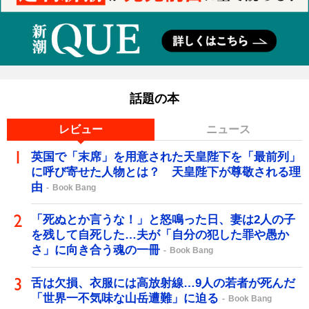
話題の本
レビュー
ニュース
英国で「末席」を用意された天皇陛下を「最前列」
に呼び寄せた人物とは？ 天皇陛下が尊敬される理
由
Book Bang
「死ぬとか言うな！」と怒鳴った日、妻は2人の子
を残して自死した…夫が「自分の犯した罪や愚か
さ」に向き合う魂の一冊
Book Bang
舌は欠損、衣服には高放射線…9人の若者が死んだ
「世界一不気味な山岳遭難」に迫る
Book Bang