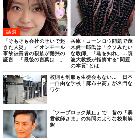
話題
「そもそも会社のせいで起
兵庫・コーンロウ問題で茂
きた人災」 イオンモール
木健一郎氏は「クソみたい
事故被害者の親族が慟哭の
な教師」「恥を知れ」…筑
証言 「最後の言葉は…」
波大教授が指摘する“問題
の本質”とは
校則も制服も生徒会もない… 日本
一自由な学校「麻布中高」が名門な
ワケ
「ツーブロック禁止」で…昔の「暴
君教師さま」の拷問のような校則解
釈