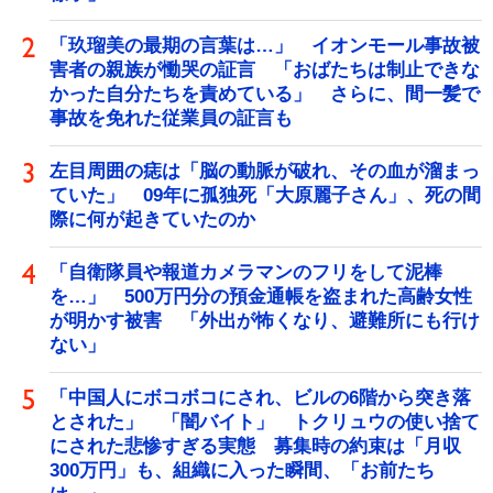
「玖瑠美の最期の言葉は…」 イオンモール事故被
害者の親族が慟哭の証言 「おばたちは制止できな
かった自分たちを責めている」 さらに、間一髪で
事故を免れた従業員の証言も
左目周囲の痣は「脳の動脈が破れ、その血が溜まっ
ていた」 09年に孤独死「大原麗子さん」、死の間
際に何が起きていたのか
「自衛隊員や報道カメラマンのフリをして泥棒
を…」 500万円分の預金通帳を盗まれた高齢女性
が明かす被害 「外出が怖くなり、避難所にも行け
ない」
「中国人にボコボコにされ、ビルの6階から突き落
とされた」 「闇バイト」 トクリュウの使い捨て
にされた悲惨すぎる実態 募集時の約束は「月収
300万円」も、組織に入った瞬間、「お前たち