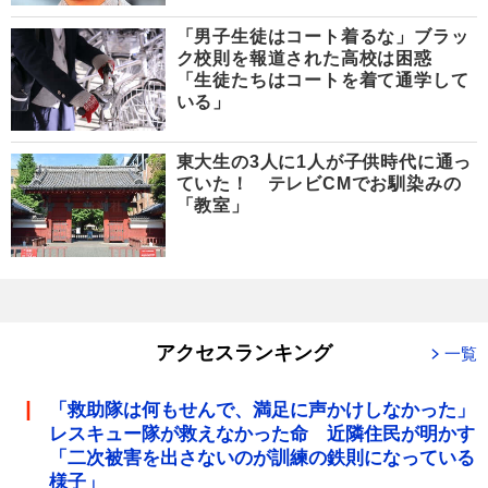
「男子生徒はコート着るな」ブラッ
ク校則を報道された高校は困惑
「生徒たちはコートを着て通学して
いる」
東大生の3人に1人が子供時代に通っ
ていた！ テレビCMでお馴染みの
「教室」
アクセスランキング
一覧
「救助隊は何もせんで、満足に声かけしなかった」
レスキュー隊が救えなかった命 近隣住民が明かす
「二次被害を出さないのが訓練の鉄則になっている
様子」