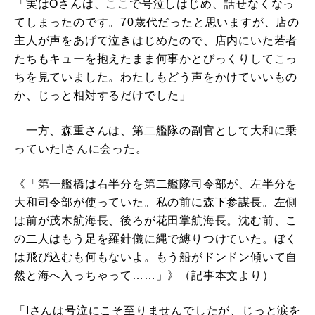
「実はOさんは、ここで号泣しはじめ、話せなくなっ
てしまったのです。70歳代だったと思いますが、店の
主人が声をあげて泣きはじめたので、店内にいた若者
たちもキューを抱えたまま何事かとびっくりしてこっ
ちを見ていました。わたしもどう声をかけていいもの
か、じっと相対するだけでした」
一方、森重さんは、第二艦隊の副官として大和に乗
っていたIさんに会った。
《「第一艦橋は右半分を第二艦隊司令部が、左半分を
大和司令部が使っていた。私の前に森下参謀長。左側
は前が茂木航海長、後ろが花田掌航海長。沈む前、こ
の二人はもう足を羅針儀に縄で縛りつけていた。ぼく
は飛び込むも何もないよ。もう船がドンドン傾いて自
然と海へ入っちゃって……」》（記事本文より）
「Iさんは号泣にこそ至りませんでしたが、じっと涙を