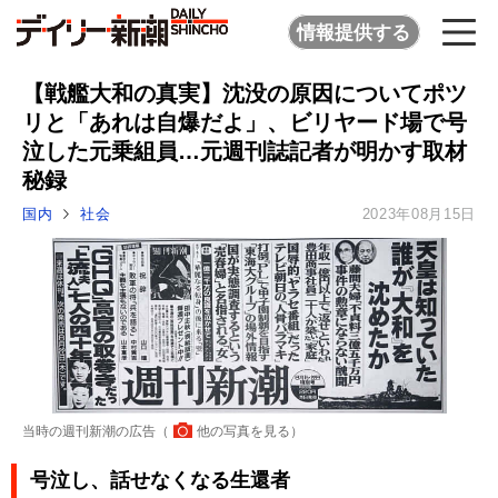
情報提供する
【戦艦大和の真実】沈没の原因についてポツ
リと「あれは自爆だよ」、ビリヤード場で号
泣した元乗組員…元週刊誌記者が明かす取材
秘録
国内
社会
2023年08月15日
当時の週刊新潮の広告（
他の写真を見る
）
号泣し、話せなくなる生還者