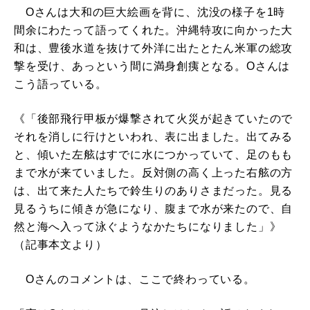
Oさんは大和の巨大絵画を背に、沈没の様子を1時
間余にわたって語ってくれた。沖縄特攻に向かった大
和は、豊後水道を抜けて外洋に出たとたん米軍の総攻
撃を受け、あっという間に満身創痍となる。Oさんは
こう語っている。
《「後部飛行甲板が爆撃されて火災が起きていたので
それを消しに行けといわれ、表に出ました。出てみる
と、傾いた左舷はすでに水につかっていて、足のもも
まで水が来ていました。反対側の高く上った右舷の方
は、出て来た人たちで鈴生りのありさまだった。見る
見るうちに傾きが急になり、腹まで水が来たので、自
然と海へ入って泳ぐようなかたちになりました」》
（記事本文より）
Oさんのコメントは、ここで終わっている。