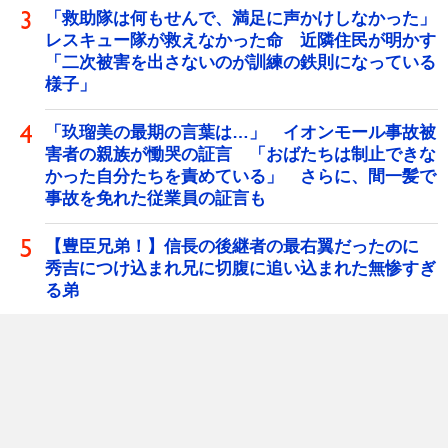
「救助隊は何もせんで、満足に声かけしなかった」
レスキュー隊が救えなかった命 近隣住民が明かす
「二次被害を出さないのが訓練の鉄則になっている
様子」
「玖瑠美の最期の言葉は…」 イオンモール事故被
害者の親族が慟哭の証言 「おばたちは制止できな
かった自分たちを責めている」 さらに、間一髪で
事故を免れた従業員の証言も
【豊臣兄弟！】信長の後継者の最右翼だったのに
秀吉につけ込まれ兄に切腹に追い込まれた無惨すぎ
る弟