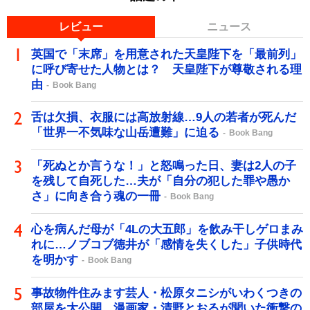
レビュー
ニュース
英国で「末席」を用意された天皇陛下を「最前列」
に呼び寄せた人物とは？ 天皇陛下が尊敬される理
由
Book Bang
舌は欠損、衣服には高放射線…9人の若者が死んだ
「世界一不気味な山岳遭難」に迫る
Book Bang
「死ぬとか言うな！」と怒鳴った日、妻は2人の子
を残して自死した…夫が「自分の犯した罪や愚か
さ」に向き合う魂の一冊
Book Bang
心を病んだ母が「4Lの大五郎」を飲み干しゲロまみ
れに…ノブコブ徳井が「感情を失くした」子供時代
を明かす
Book Bang
事故物件住みます芸人・松原タニシがいわくつきの
部屋を大公開 漫画家・清野とおるが聞いた衝撃の