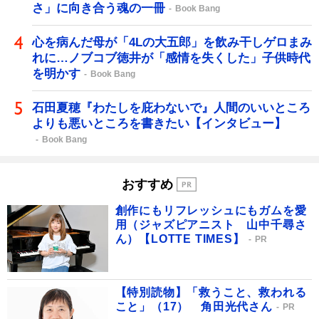
さ」に向き合う魂の一冊
Book Bang
心を病んだ母が「4Lの大五郎」を飲み干しゲロまみ
れに…ノブコブ徳井が「感情を失くした」子供時代
を明かす
Book Bang
石田夏穂『わたしを庇わないで』人間のいいところ
よりも悪いところを書きたい【インタビュー】
Book Bang
おすすめ
創作にもリフレッシュにもガムを愛
用（ジャズピアニスト 山中千尋さ
ん）【LOTTE TIMES】
PR
【特別読物】「救うこと、救われる
こと」（17） 角田光代さん
PR