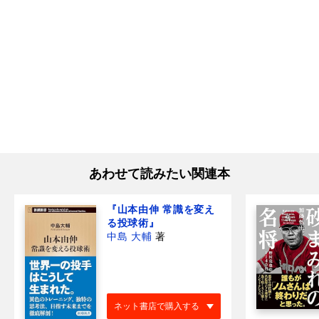
あわせて読みたい関連本
『山本由伸 常識を変え
る投球術』
中島 大輔
著
ネット書店で購入する