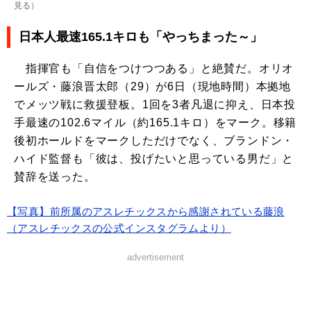
見る
）
日本人最速165.1キロも「やっちまった～」
指揮官も「自信をつけつつある」と絶賛だ。オリオ
ールズ・藤浪晋太郎（29）が6日（現地時間）本拠地
でメッツ戦に救援登板。1回を3者凡退に抑え、日本投
手最速の102.6マイル（約165.1キロ）をマーク。移籍
後初ホールドをマークしただけでなく、ブランドン・
ハイド監督も「彼は、投げたいと思っている男だ」と
賛辞を送った。
【写真】前所属のアスレチックスから感謝されている藤浪
（アスレチックスの公式インスタグラムより）
advertisement