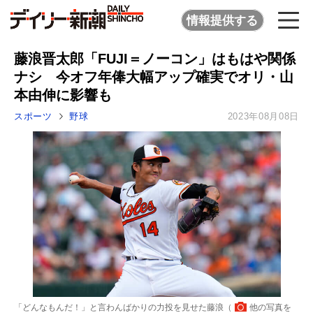
情報提供する
藤浪晋太郎「FUJI＝ノーコン」はもはや関係
ナシ 今オフ年俸大幅アップ確実でオリ・山
本由伸に影響も
スポーツ
野球
2023年08月08日
「どんなもんだ！」と言わんばかりの力投を見せた藤浪（
他の写真を