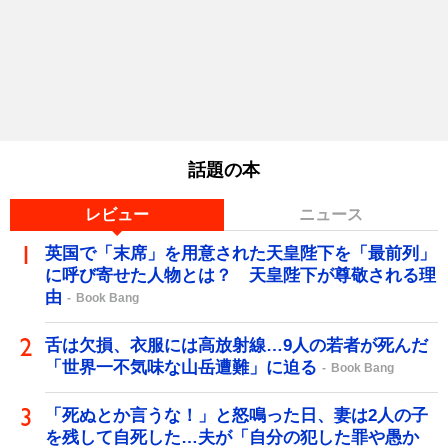
話題の本
レビュー
ニュース
英国で「末席」を用意された天皇陛下を「最前列」
に呼び寄せた人物とは？ 天皇陛下が尊敬される理
由
Book Bang
舌は欠損、衣服には高放射線…9人の若者が死んだ
「世界一不気味な山岳遭難」に迫る
Book Bang
「死ぬとか言うな！」と怒鳴った日、妻は2人の子
を残して自死した…夫が「自分の犯した罪や愚か