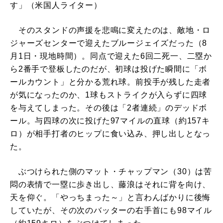
す」（米国人ライター）
そのスタンドの声援を悲鳴に変えたのは、敵地・ロ
ジャーズセンターで迎えたブルージェイズだった（8
月1日・現地時間）。同点で迎えた6回二死一、二塁か
ら2番手で登板したのだが、初球は投げた瞬間に「ボ
ールカウント」と分かる荒れ球。前投手が残した走者
が気になったのか、1球もストライクが入らずに四球
を与えてしまった。その後は「2者連続」のデッドボ
ール。与四球の次に投げた97マイルの直球（約157キ
ロ）が相手打者のヒップに食い込み、押し出しとなっ
た。
ぶつけられた側のマット・チャップマン（30）は苦
悶の表情で一塁に歩き出し、藤浪はそれに背を向け、
天を仰ぐ。「やっちまった～」と言わんばかりに後悔
していたが、その次のバッターの右手首にも98マイル