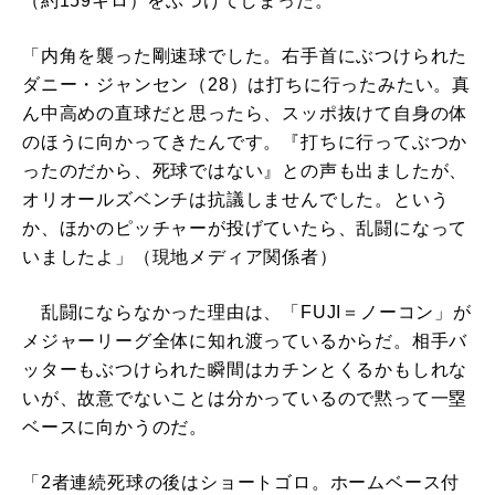
（約159キロ）をぶつけてしまった。
「内角を襲った剛速球でした。右手首にぶつけられた
ダニー・ジャンセン（28）は打ちに行ったみたい。真
ん中高めの直球だと思ったら、スッポ抜けて自身の体
のほうに向かってきたんです。『打ちに行ってぶつか
ったのだから、死球ではない』との声も出ましたが、
オリオールズベンチは抗議しませんでした。という
か、ほかのピッチャーが投げていたら、乱闘になって
いましたよ」（現地メディア関係者）
乱闘にならなかった理由は、「FUJI＝ノーコン」が
メジャーリーグ全体に知れ渡っているからだ。相手バ
ッターもぶつけられた瞬間はカチンとくるかもしれな
いが、故意でないことは分かっているので黙って一塁
ベースに向かうのだ。
「2者連続死球の後はショートゴロ。ホームベース付