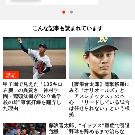
こんな記事も読まれています
話題
甲子園で見えた「135キロ
【藤浪晋太郎】電撃移籍に
右腕」の異質さ 神村学
みる「オリオールズ」と
園・龍頭汰樹が“公立進学
「アスレチックス」の本
校の雄”東筑打線を翻弄し
心 「リードしている試合
た理由
は任せられない」という根
拠
藤浪晋太郎、“イップス”重症で引退
危機 「野球を辞めるまで治らな