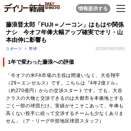
情報提供する
藤浪晋太郎「FUJI＝ノーコン」はもはや関係
ナシ 今オフ年俸大幅アップ確実でオリ・山
本由伸に影響も
スポーツ
野球
2023年08月08日
1年で変わった藤浪への評価
「今オフの米FA市場の主役は間違いなく、大谷翔平
（29＝エンゼルス）です。こちらは『4年2億ドル』
（約270億円）からの交渉スタートです。でも、大谷
クラスの大物と交渉できるのは大都市を本拠地とする
ごく一部の球団だけ。実績がそこそこあって、年俸も
高くない投手に絞って交渉するチームも少なくありま
せん」（ア・リーグ中部地区球団スタッフ）