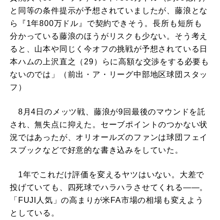
と同等の条件提示が予想されていましたが、藤浪とな
ら『1年800万ドル』で契約できそう。長所も短所も
分かっている藤浪のほうがリスクも少ない。そう考え
ると、山本や同じく今オフの挑戦が予想されている日
本ハムの上沢直之（29）らに高額な交渉をする必要も
ないのでは」（前出・ア・リーグ中部地区球団スタッ
フ）
8月4日のメッツ戦、藤浪が9回最後のマウンドを託
され、無失点に抑えた。セーブポイントのつかない状
況ではあったが、オリオールズのファンは球団フェイ
スブックなどで好意的な書き込みをしていた。
1年でこれだけ評価を変えるヤツはいない。大差で
投げていても、四死球でハラハラさせてくれる――。
「FUJI人気」の高まりが米FA市場の相場も変えよう
としている。