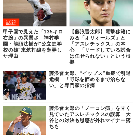
話題
甲子園で見えた「135キロ
【藤浪晋太郎】電撃移籍に
右腕」の異質さ 神村学
みる「オリオールズ」と
園・龍頭汰樹が“公立進学
「アスレチックス」の本
校の雄”東筑打線を翻弄し
心 「リードしている試合
た理由
は任せられない」という根
拠
藤浪晋太郎、“イップス”重症で引退
危機 「野球を辞めるまで治らな
い」と専門家の指摘
藤浪晋太郎の「ノーコン病」を甘く
見ていたアスレチックスの誤算 大
谷との対決も思惑が外れマイナー落
ちも