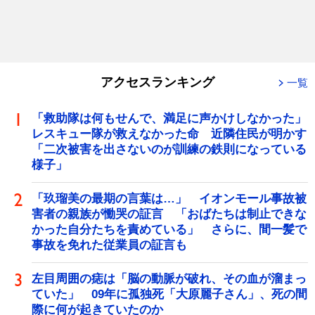
アクセスランキング
一覧
「救助隊は何もせんで、満足に声かけしなかった」
レスキュー隊が救えなかった命 近隣住民が明かす
「二次被害を出さないのが訓練の鉄則になっている
様子」
「玖瑠美の最期の言葉は…」 イオンモール事故被
害者の親族が慟哭の証言 「おばたちは制止できな
かった自分たちを責めている」 さらに、間一髪で
事故を免れた従業員の証言も
左目周囲の痣は「脳の動脈が破れ、その血が溜まっ
ていた」 09年に孤独死「大原麗子さん」、死の間
際に何が起きていたのか