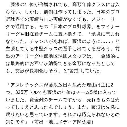
藤浪の年俸が倍増されても、高額年俸クラスには入
らない。しかし、前例は作ってしまった。日本のプロ
野球界での実績らしい実績がなくても、メジャーリー
グで通用する。その「日本のプロ野球界」をマイナー
リーグや旧在籍チームに置き換えて、「環境に恵まれ
なかった。チャンスがあれば、藤浪のように……」と
主張してくる中堅クラスの選手も出てくるだろう。前
出のア・リーグ中部地区球団スタッフは、「金銭的に
は最終的にお互いが納得できる金額になったとして
も、交渉が長期化しそう」と“警戒”していた。
「アスレチックスが藤浪放出を決めた理由は主に2
つ。325万ドルでも藤浪の年俸はチーム5傑に入って
いました。資金難のチームですから、売れるものは売
ってしまえと思ったんでしょう。また、藤浪は先発に
戻りたいと思っています。それには応えられないとの
判断です」（前出・地元メディア関係者）