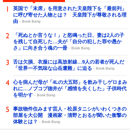
英国で「末席」を用意された天皇陛下を「最前列」
に呼び寄せた人物とは？ 天皇陛下が尊敬される理
由
Book Bang
「死ぬとか言うな！」と怒鳴った日、妻は2人の子
を残して自死した…夫が「自分の犯した罪や愚か
さ」に向き合う魂の一冊
Book Bang
舌は欠損、衣服には高放射線…9人の若者が死んだ
「世界一不気味な山岳遭難」に迫る
Book Bang
心を病んだ母が「4Lの大五郎」を飲み干しゲロまみ
れに…ノブコブ徳井が「感情を失くした」子供時代
を明かす
Book Bang
事故物件住みます芸人・松原タニシがいわくつきの
部屋を大公開 漫画家・清野とおるが聞いた衝撃の
体験とは？
Book Bang