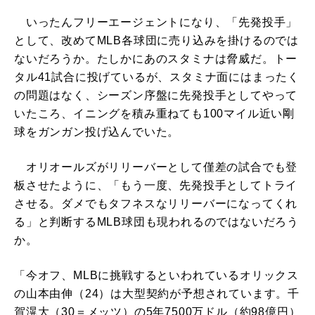
いったんフリーエージェントになり、「先発投手」
として、改めてMLB各球団に売り込みを掛けるのでは
ないだろうか。たしかにあのスタミナは脅威だ。トー
タル41試合に投げているが、スタミナ面にはまったく
の問題はなく、シーズン序盤に先発投手としてやって
いたころ、イニングを積み重ねても100マイル近い剛
球をガンガン投げ込んでいた。
オリオールズがリリーバーとして僅差の試合でも登
板させたように、「もう一度、先発投手としてトライ
させる。ダメでもタフネスなリリーバーになってくれ
る」と判断するMLB球団も現われるのではないだろう
か。
「今オフ、MLBに挑戦するといわれているオリックス
の山本由伸（24）は大型契約が予想されています。千
賀滉大（30＝メッツ）の5年7500万ドル（約98億円）