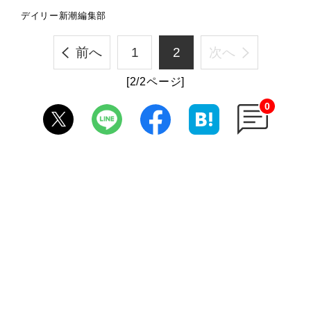
デイリー新潮編集部
前へ
1
2
次へ
[2/2ページ]
0