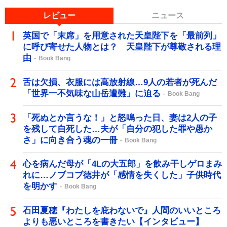
レビュー
ニュース
英国で「末席」を用意された天皇陛下を「最前列」
に呼び寄せた人物とは？ 天皇陛下が尊敬される理
由
Book Bang
舌は欠損、衣服には高放射線…9人の若者が死んだ
「世界一不気味な山岳遭難」に迫る
Book Bang
「死ぬとか言うな！」と怒鳴った日、妻は2人の子
を残して自死した…夫が「自分の犯した罪や愚か
さ」に向き合う魂の一冊
Book Bang
心を病んだ母が「4Lの大五郎」を飲み干しゲロまみ
れに…ノブコブ徳井が「感情を失くした」子供時代
を明かす
Book Bang
石田夏穂『わたしを庇わないで』人間のいいところ
よりも悪いところを書きたい【インタビュー】