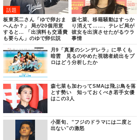
話題
板東英二さん「ゆで卵おま
森七菜、移籍騒動はすっか
へんか？」 局が20個用意
り消えて……、テレビ局が
すると… 「出演料も交通費
彼女を出演させたがるウラ
も要らん」のゆで卵伝説
事情
月9「真夏のシンデレラ」に早くも
暗雲 見るのやめた視聴者続出をプ
ロはどう分析したか
森七菜も加わってSMAは飛ぶ鳥を落
とす勢い 知っておくべき若手女優
はこの3人
小栗旬、“フジのドラマには二度と
出ない”の激怒