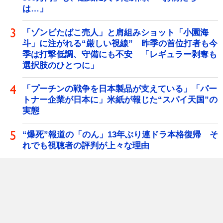
は…」
「ゾンビたばこ売人」と肩組みショット「小園海
斗」に注がれる“厳しい視線” 昨季の首位打者も今
季は打撃低調、守備にも不安 「レギュラー剥奪も
選択肢のひとつに」
「プーチンの戦争を日本製品が支えている」「パー
トナー企業が日本に」米紙が報じた“スパイ天国”の
実態
“爆死”報道の「のん」13年ぶり連ドラ本格復帰 そ
れでも視聴者の評判が上々な理由