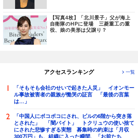
【写真4枚】「北川景子」父が海上
自衛隊のHPに登場 三菱重工の重
役、娘の美形は父譲り？
アクセスランキング
一覧
「そもそも会社のせいで起きた人災」 イオンモー
ル事故被害者の親族が慟哭の証言 「最後の言葉
は…」
「中国人にボコボコにされ、ビルの6階から突き落
とされた」 「闇バイト」 トクリュウの使い捨て
にされた悲惨すぎる実態 募集時の約束は「月収
300万円」も、組織に入った瞬間、「お前たち