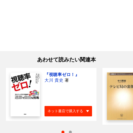
あわせて読みたい関連本
『視聴率ゼロ！』
大川 貴史
著
ネット書店で購入する