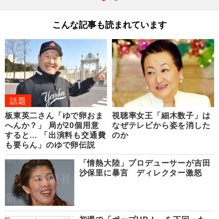
こんな記事も読まれています
話題
板東英二さん「ゆで卵おま
視聴率女王「細木数子」は
へんか？」 局が20個用意
なぜテレビから姿を消した
すると… 「出演料も交通費
のか
も要らん」のゆで卵伝説
「情熱大陸」プロデューサーが吉田
沙保里に暴言 ディレクター激怒