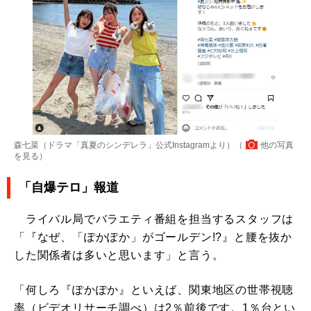
森七菜（ドラマ「真夏のシンデレラ」公式Instagramより）（
他の写真
を見る
）
「自爆テロ」報道
ライバル局でバラエティ番組を担当するスタッフは
「『なぜ、「ぽかぽか」がゴールデン!?』と腰を抜か
した関係者は多いと思います」と言う。
「何しろ『ぽかぽか』といえば、関東地区の世帯視聴
率（ビデオリサーチ調べ）は2％前後です。1％台とい