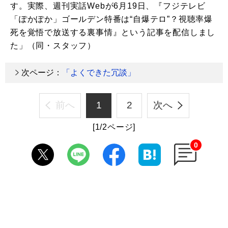
す。実際、週刊実話Webが6月19日、『フジテレビ
「ぽかぽか」ゴールデン特番は“自爆テロ”？視聴率爆
死を覚悟で放送する裏事情』という記事を配信しまし
た」（同・スタッフ）
次ページ：
「よくできた冗談」
前へ
1
2
次へ
[1/2ページ]
0