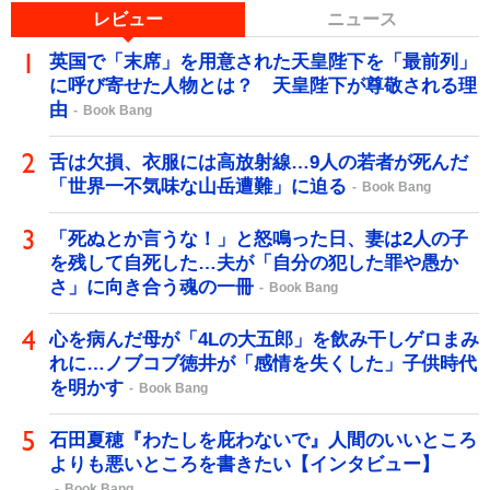
レビュー
ニュース
英国で「末席」を用意された天皇陛下を「最前列」
に呼び寄せた人物とは？ 天皇陛下が尊敬される理
由
Book Bang
舌は欠損、衣服には高放射線…9人の若者が死んだ
「世界一不気味な山岳遭難」に迫る
Book Bang
「死ぬとか言うな！」と怒鳴った日、妻は2人の子
を残して自死した…夫が「自分の犯した罪や愚か
さ」に向き合う魂の一冊
Book Bang
心を病んだ母が「4Lの大五郎」を飲み干しゲロまみ
れに…ノブコブ徳井が「感情を失くした」子供時代
を明かす
Book Bang
石田夏穂『わたしを庇わないで』人間のいいところ
よりも悪いところを書きたい【インタビュー】
Book Bang