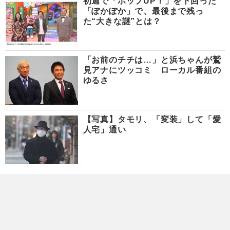
初週で「ポップUP！」を下回った
「ぽかぽか」で、最後まで残っ
た“大きな謎”とは？
「お前のチチは…」と浜ちゃんが鷲
見アナにツッコミ ローカル番組の
ゆるさ
【写真】タモリ、「変装」して「愛
人宅」通い