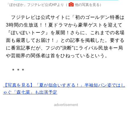
「ぽかぽか」フジテレビ公式HPより（
他の写真を見る
）
フジテレビは公式サイトに「初のゴールデン特番は
3時間の生放送！！夏ドラマから豪華ゲストを迎えて
『ぽいぽいトーク』を展開！さらに、これまでの名場
面も厳選してお届け！」との記事を掲載した。要する
に番宣記事だが、フジの“決断”にライバル民放キー局
や芸能界の関係者は首をひねっているという。
＊＊＊
【写真を見る】「夏が似合いすぎる！」半袖短パン姿ではし
ゃぐ「森七菜」も出演予定
advertisement