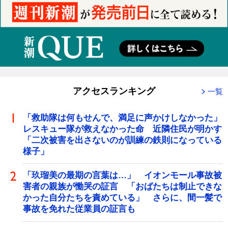
アクセスランキング
一覧
「救助隊は何もせんで、満足に声かけしなかった」
レスキュー隊が救えなかった命 近隣住民が明かす
「二次被害を出さないのが訓練の鉄則になっている
様子」
「玖瑠美の最期の言葉は…」 イオンモール事故被
害者の親族が慟哭の証言 「おばたちは制止できな
かった自分たちを責めている」 さらに、間一髪で
事故を免れた従業員の証言も