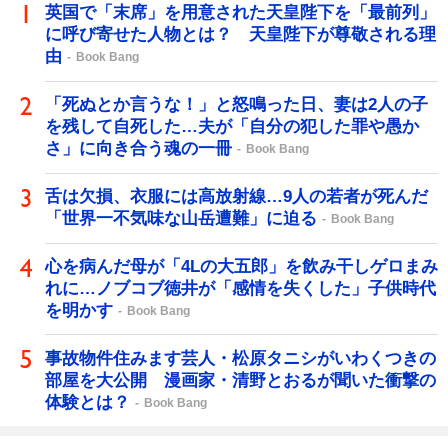
英国で「末席」を用意された天皇陛下を「最前列」
に呼び寄せた人物とは？ 天皇陛下が尊敬される理
由
Book Bang
「死ぬとか言うな！」と怒鳴った日、妻は2人の子
を残して自死した…夫が「自分の犯した罪や愚か
さ」に向き合う魂の一冊
Book Bang
舌は欠損、衣服には高放射線…9人の若者が死んだ
「世界一不気味な山岳遭難」に迫る
Book Bang
心を病んだ母が「4Lの大五郎」を飲み干しゲロまみ
れに…ノブコブ徳井が「感情を失くした」子供時代
を明かす
Book Bang
事故物件住みます芸人・松原タニシがいわくつきの
部屋を大公開 漫画家・清野とおるが聞いた衝撃の
体験とは？
Book Bang