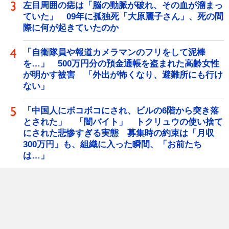
左目周囲の痣は「脳の動脈が破れ、その血が溜まっ
ていた」 09年に孤独死「大原麗子さん」、死の間
際に何が起きていたのか
「自衛隊員や報道カメラマンのフリをして泥棒
を…」 500万円分の預金通帳を盗まれた高齢女性
が明かす被害 「外出が怖くなり、避難所にも行け
ない」
「中国人にボコボコにされ、ビルの6階から突き落
とされた」 「闇バイト」 トクリュウの使い捨て
にされた悲惨すぎる実態 募集時の約束は「月収
300万円」も、組織に入った瞬間、「お前たち
は…」