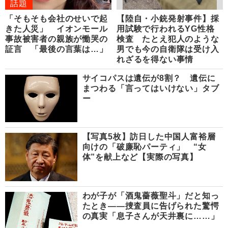
話題
「そもそも会社のせいで起
【陸自・小銃発射事件】採
きた人災」 イオンモール
用試験で行われるYG性格
事故被害者の親族が慟哭の
検査 たとえ犯人のような
証言 「最後の言葉は…」
男でも今の自衛隊は受け入
れざるを得ない事情
サイコパスは遺伝が8割？ 遺伝に
まつわる「言ってはいけない」タブ
ー
【写真5枚】訪日した中国人富裕層
向けの「破廉恥パーティ」 “女
体”を献上など【実際の写真】
わが子が「酒鬼薔薇聖斗」だと知っ
たとき――捜査員に告げられた驚愕
の真実「息子さんが天井裏に……」