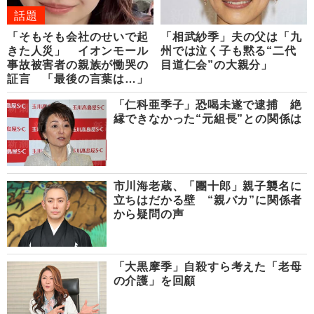
話題
「そもそも会社のせいで起
「相武紗季」夫の父は「九
きた人災」 イオンモール
州では泣く子も黙る“二代
事故被害者の親族が慟哭の
目道仁会”の大親分」
証言 「最後の言葉は…」
「仁科亜季子」恐喝未遂で逮捕 絶
縁できなかった“元組長”との関係は
市川海老蔵、「團十郎」親子襲名に
立ちはだかる壁 “親バカ”に関係者
から疑問の声
「大黒摩季」自殺すら考えた「老母
の介護」を回顧