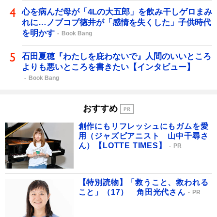
心を病んだ母が「4Lの大五郎」を飲み干しゲロまみ
れに…ノブコブ徳井が「感情を失くした」子供時代
を明かす
Book Bang
石田夏穂『わたしを庇わないで』人間のいいところ
よりも悪いところを書きたい【インタビュー】
Book Bang
おすすめ
創作にもリフレッシュにもガムを愛
用（ジャズピアニスト 山中千尋さ
ん）【LOTTE TIMES】
PR
【特別読物】「救うこと、救われる
こと」（17） 角田光代さん
PR