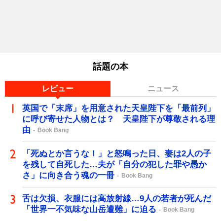
話題の本
レビュー
ニュース
英国で「末席」を用意された天皇陛下を「最前列」
に呼び寄せた人物とは？ 天皇陛下が尊敬される理
由
Book Bang
「死ぬとか言うな！」と怒鳴った日、妻は2人の子
を残して自死した…夫が「自分の犯した罪や愚か
さ」に向き合う魂の一冊
Book Bang
舌は欠損、衣服には高放射線…9人の若者が死んだ
「世界一不気味な山岳遭難」に迫る
Book Bang