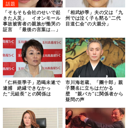
話題
「そもそも会社のせいで起
「相武紗季」夫の父は「九
きた人災」 イオンモール
州では泣く子も黙る“二代
事故被害者の親族が慟哭の
目道仁会”の大親分」
証言 「最後の言葉は…」
「仁科亜季子」恐喝未遂で
市川海老蔵、「團十郎」親
逮捕 絶縁できなかっ
子襲名に立ちはだかる
た“元組長”との関係は
壁 “親バカ”に関係者から
疑問の声