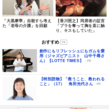
「大黒摩季」自殺すら考え
【香川照之】同席者の証言
た「老母の介護」を回顧
「ブラを奪って胸を直に触
り、キスもしていた」
おすすめ
創作にもリフレッシュにもガムを愛
用（ジャズピアニスト 山中千尋さ
ん）【LOTTE TIMES】
PR
【特別読物】「救うこと、救われる
こと」（17） 角田光代さん
PR