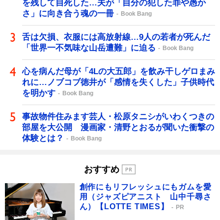
を残して自死した…夫が「自分の犯した罪や愚か
さ」に向き合う魂の一冊
Book Bang
舌は欠損、衣服には高放射線…9人の若者が死んだ
「世界一不気味な山岳遭難」に迫る
Book Bang
心を病んだ母が「4Lの大五郎」を飲み干しゲロまみ
れに…ノブコブ徳井が「感情を失くした」子供時代
を明かす
Book Bang
事故物件住みます芸人・松原タニシがいわくつきの
部屋を大公開 漫画家・清野とおるが聞いた衝撃の
体験とは？
Book Bang
おすすめ
創作にもリフレッシュにもガムを愛
用（ジャズピアニスト 山中千尋さ
ん）【LOTTE TIMES】
PR