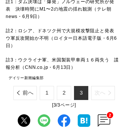
註1：ダム決壊は「爆発」ノルウェーの研究所が発
表 決壊時間にM1〜2の地震の揺れ観測（テレ朝
news・6月9日）
註2：ロシア、ドネツク州で大規模攻撃阻止と発表
ウ軍反攻開始か不明（ロイター日本語電子版・6月6
日）
註3：ウクライナ軍、米国製装甲車両１６両失う 諜
報分析（CNN.co.jp・6月13日）
デイリー新潮編集部
前へ
1
2
3
次へ
[3/3ページ]
2