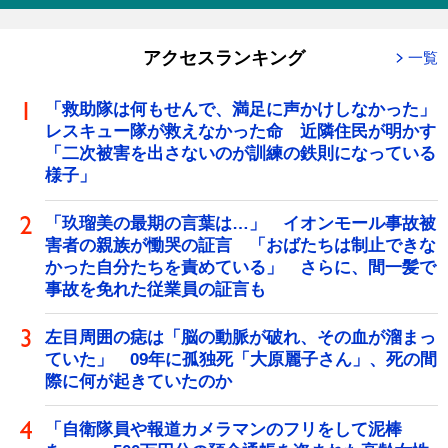
アクセスランキング
一覧
「救助隊は何もせんで、満足に声かけしなかった」
レスキュー隊が救えなかった命 近隣住民が明かす
「二次被害を出さないのが訓練の鉄則になっている
様子」
「玖瑠美の最期の言葉は…」 イオンモール事故被
害者の親族が慟哭の証言 「おばたちは制止できな
かった自分たちを責めている」 さらに、間一髪で
事故を免れた従業員の証言も
左目周囲の痣は「脳の動脈が破れ、その血が溜まっ
ていた」 09年に孤独死「大原麗子さん」、死の間
際に何が起きていたのか
「自衛隊員や報道カメラマンのフリをして泥棒