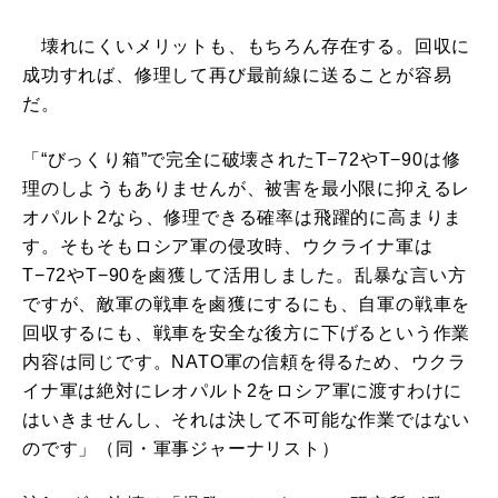
壊れにくいメリットも、もちろん存在する。回収に
成功すれば、修理して再び最前線に送ることが容易
だ。
「“びっくり箱”で完全に破壊されたT−72やT−90は修
理のしようもありませんが、被害を最小限に抑えるレ
オパルト2なら、修理できる確率は飛躍的に高まりま
す。そもそもロシア軍の侵攻時、ウクライナ軍は
T−72やT−90を鹵獲して活用しました。乱暴な言い方
ですが、敵軍の戦車を鹵獲にするにも、自軍の戦車を
回収するにも、戦車を安全な後方に下げるという作業
内容は同じです。NATO軍の信頼を得るため、ウクラ
イナ軍は絶対にレオパルト2をロシア軍に渡すわけに
はいきませんし、それは決して不可能な作業ではない
のです」（同・軍事ジャーナリスト）