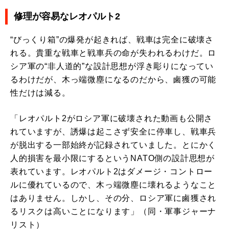
修理が容易なレオパルト2
“びっくり箱”の爆発が起きれば、戦車は完全に破壊さ
れる。貴重な戦車と戦車兵の命が失われるわけだ。ロ
シア軍の“非人道的”な設計思想が浮き彫りになってい
るわけだが、木っ端微塵になるのだから、鹵獲の可能
性だけは減る。
「レオパルト2がロシア軍に破壊された動画も公開さ
れていますが、誘爆は起こさず安全に停車し、戦車兵
が脱出する一部始終が記録されていました。とにかく
人的損害を最小限にするというNATO側の設計思想が
表れています。レオパルト2はダメージ・コントロー
ルに優れているので、木っ端微塵に壊れるようなこと
はありません。しかし、その分、ロシア軍に鹵獲され
るリスクは高いことになります」（同・軍事ジャーナ
リスト）