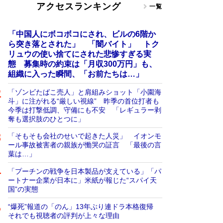
アクセスランキング
一覧
「中国人にボコボコにされ、ビルの6階か
ら突き落とされた」 「闇バイト」 トク
リュウの使い捨てにされた悲惨すぎる実
態 募集時の約束は「月収300万円」も、
組織に入った瞬間、「お前たちは…」
「ゾンビたばこ売人」と肩組みショット「小園海
斗」に注がれる“厳しい視線” 昨季の首位打者も
今季は打撃低調、守備にも不安 「レギュラー剥
奪も選択肢のひとつに」
「そもそも会社のせいで起きた人災」 イオンモ
ール事故被害者の親族が慟哭の証言 「最後の言
葉は…」
「プーチンの戦争を日本製品が支えている」「パ
ートナー企業が日本に」米紙が報じた“スパイ天
国”の実態
“爆死”報道の「のん」13年ぶり連ドラ本格復帰
それでも視聴者の評判が上々な理由