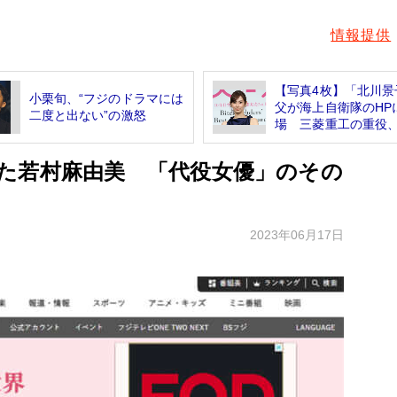
情報提供
【写真4枚】「北川景
小栗旬、“フジのドラマには
父が海上自衛隊のHP
二度と出ない”の激怒
場 三菱重工の重役、.
た若村麻由美 「代役女優」のその
2023年06月17日