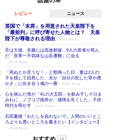
話題の本
レビュー
ニュース
英国で「末席」を用意された天皇陛下を
「最前列」に呼び寄せた人物とは？ 天皇
陛下が尊敬される理由
Book Bang
舌は欠損、衣服には高放射線…9人の若者が死ん
だ「世界一不気味な山岳遭難」に迫る
Book Bang
「死ぬとか言うな！」と怒鳴った日、妻は2人の
子を残して自死した…夫が「自分の犯した罪や愚
かさ」に向き合う魂の一冊
Book Bang
心を病んだ母が「4Lの大五郎」を飲み干しゲロま
みれに…ノブコブ徳井が「感情を失くした」子供
時代を明かす
Book Bang
石田夏穂『わたしを庇わないで』人間のいいとこ
ろよりも悪いところを書きたい【インタビュー】
Book Bang
「叱って伸びるやつは、褒めたらもっと伸
おすすめ