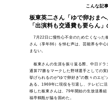
こんな記
板東英二さん「ゆで卵おまへ
「出演料も交通費も要らん」
7月22日に慢性心不全のため亡くなった
さん（享年86）を悼む声は、芸能界を中心
まない。
板東さんの生涯を振り返る際、中日ドラ
通算77勝をマークした野球選手としての実
挙げられるのが“ゆで卵好き”の数々のエピ
ある。1969年に現役を引退し、テレビに
移した板東さんは、79年開始の生放送番組
福亭鶴瓶が脇を固めた。