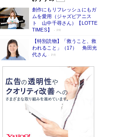
びる」俳優・高嶋政伸が家族に教わっ
創作にもリフレッシュにもガ
た“人を育てるコツ”…芸への考え方を明か
ムを愛用（ジャズピアニス
す
Book Bang
ト 山中千尋さん）【LOTTE
「『火垂るの墓』は、大嘘である」原作者が抱き
TIMES】
PR
続けた“自責の念”とは…「自己憐憫は描きたくな
い」監督が徹底的にこだわったこと（後編） #
【特別読物】「救うこと、救
戦争の記憶
Book Bang
われること」（17） 角田光
代さん
美輪明宏 晩年の回答を集めた『ほほえんで生き
PR
るための人生相談』がランクイン［エンターテイ
メントベストセラー］
Book Bang
「宇宙兄弟」最終46巻がベストセラー1位 宇宙
開発への関心を押し上げた18年の物語に幕 特装
版には「宇宙で描かれたマンガ」も収録
Book Bang
「不意に涙が出そうに…」高嶋政伸が明かし
た“13歳の娘を暴行する役”への葛藤 インティマ
シーコーディネーターに支えられたNHK『大奥』
の裏側
Book Bang