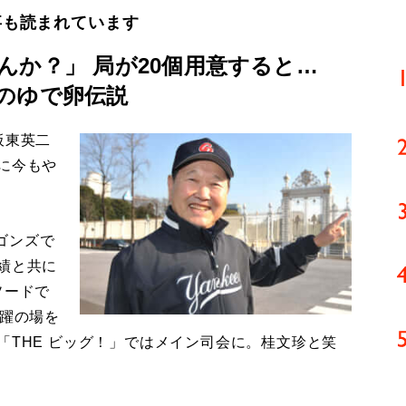
事も読まれています
んか？」 局が20個用意すると…
のゆで卵伝説
板東英二
に今もや
ゴンズで
績と共に
ソードで
活躍の場を
「THE ビッグ！」ではメイン司会に。桂文珍と笑