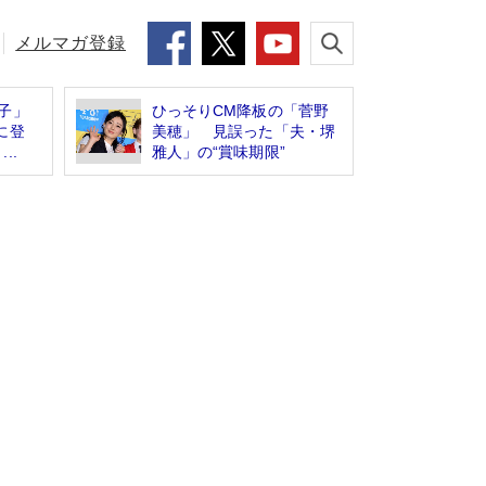
メルマガ登録
子」
ひっそりCM降板の「菅野
に登
美穂」 見誤った「夫・堺
..
雅人」の“賞味期限”