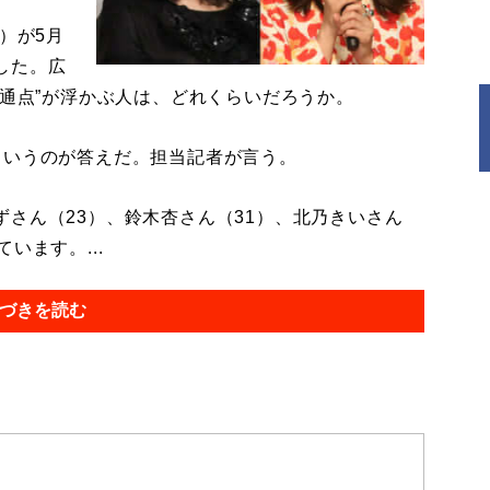
）が5月
した。広
共通点”が浮かぶ人は、どれくらいだろうか。
いうのが答えだ。担当記者が言う。
さん（23）、鈴木杏さん（31）、北乃きいさん
います。...
づきを読む