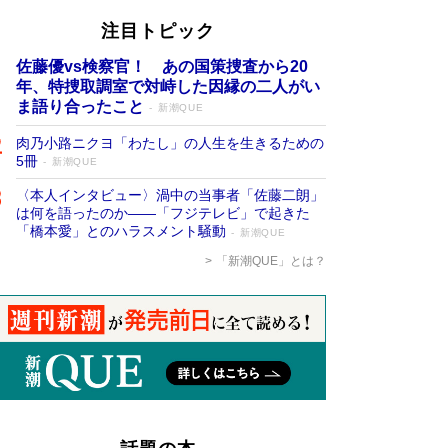
注目トピック
佐藤優vs検察官！ あの国策捜査から20
年、特捜取調室で対峙した因縁の二人がい
ま語り合ったこと
新潮QUE
肉乃小路ニクヨ「わたし」の人生を生きるための
5冊
新潮QUE
〈本人インタビュー〉渦中の当事者「佐藤二朗」
は何を語ったのか――「フジテレビ」で起きた
「橋本愛」とのハラスメント騒動
新潮QUE
「新潮QUE」とは？