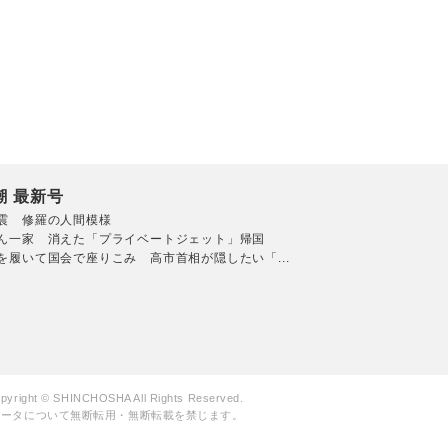
潮 最新号
震 修羅の人間模様
ん一家 消えた「プライベートジェット」帰国
を履いて国会で座りこみ 高市首相が隠したい「...
pyright © SHINCHOSHA All Rights Reserved.
データについて無断転用・無断転載を禁じます。