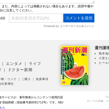
週刊新
熊本地
小室さ
ヒール
｜
エンタメ
｜
ライフ
ガ
｜
ドクター新潮
作権・リンク
｜
ご購入
｜
免責事項
会社新潮社
Co
配信サービスが、著作権者からコンテンツ使用許諾
すべての画像・
録商標（登録番号第6091713号）です。ABJ
ちら