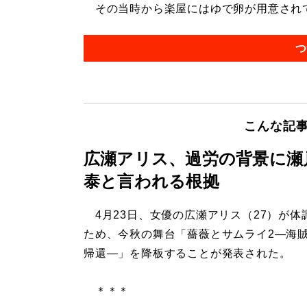
その当時から楽屋にはゆで卵が用意されてい
つ
こんな記
広瀬アリス、過労の背景に瀬
泰と言われる根拠
4月23日、女優の広瀬アリス（27）が体
ため、今秋の舞台「薔薇とサムライ2―海
帰還―」を降板することが発表された。
＊＊＊