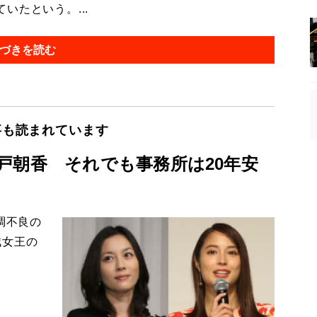
たという。...
づきを読む
事も読まれています
戸朝香 それでも事務所は20年安
調不良の
賊女王の