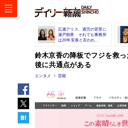
広瀬アリス、過労の背景に
瀬戸朝香 それでも事務所
は20年安泰と言われ...
鈴木京香の降板でフジを救っ
後に共通点がある
エンタメ
芸能