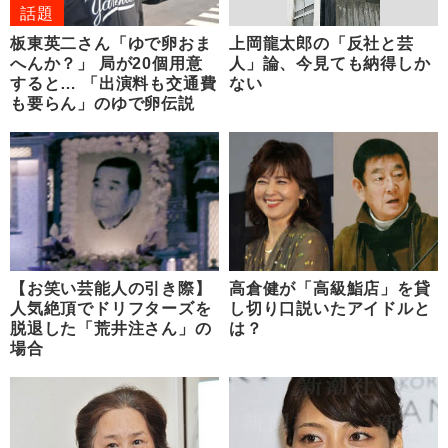
話題
板東英二さん「ゆで卵おま
上岡龍太郎の「反社と芸
へんか？」 局が20個用意
人」論、今見ても納得しか
すると… 「出演料も交通費
ない
も要らん」のゆで卵伝説
【お笑い芸能人の引き際】
高倉健が「高級鮨店」を貸
人気絶頂でドリフターズを
し切り口説いたアイドルと
脱退した「荒井注さん」の
は？
場合