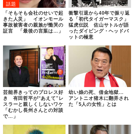
話題
「そもそも会社のせいで起
衝撃引退から40年で振り返
きた人災」 イオンモール
る「初代タイガーマスク」
事故被害者の親族が慟哭の
猛虎伝説 佐山サトルが語
証言 「最後の言葉は…」
ったダイビング・ヘッドバ
ットの極意
芸能界きってのプロレス好
幼い娘の死、借金地獄…
き 有田哲平が“あえて”レ
アントニオ猪木に翻弄され
スラーと親しくしないワケ
た「5人の女性」とは
「むかし長州さんとの対談
で…」