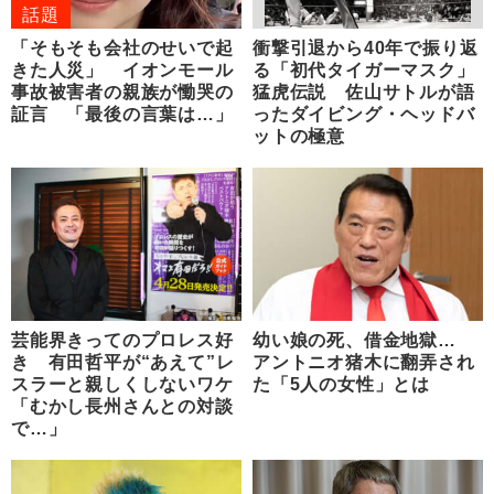
話題
「そもそも会社のせいで起
衝撃引退から40年で振り返
きた人災」 イオンモール
る「初代タイガーマスク」
事故被害者の親族が慟哭の
猛虎伝説 佐山サトルが語
証言 「最後の言葉は…」
ったダイビング・ヘッドバ
ットの極意
芸能界きってのプロレス好
幼い娘の死、借金地獄…
き 有田哲平が“あえて”レ
アントニオ猪木に翻弄され
スラーと親しくしないワケ
た「5人の女性」とは
「むかし長州さんとの対談
で…」