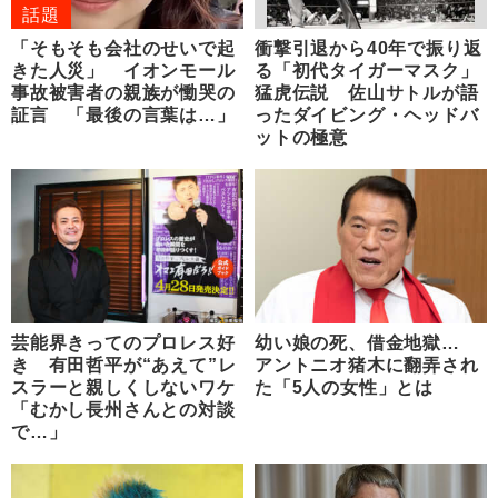
話題
「そもそも会社のせいで起
衝撃引退から40年で振り返
きた人災」 イオンモール
る「初代タイガーマスク」
事故被害者の親族が慟哭の
猛虎伝説 佐山サトルが語
証言 「最後の言葉は…」
ったダイビング・ヘッドバ
ットの極意
芸能界きってのプロレス好
幼い娘の死、借金地獄…
き 有田哲平が“あえて”レ
アントニオ猪木に翻弄され
スラーと親しくしないワケ
た「5人の女性」とは
「むかし長州さんとの対談
で…」