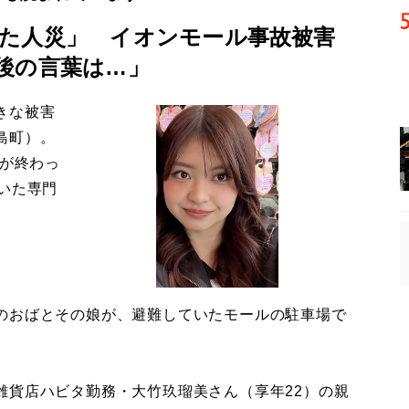
た人災」 イオンモール事故被害
後の言葉は…」
きな被害
島町）。
導が終わっ
いた専門
のおばとその娘が、避難していたモールの駐車場で
貨店ハビタ勤務・大竹玖瑠美さん（享年22）の親