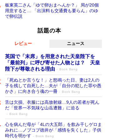
板東英二さん「ゆで卵おまへんか？」 局が20個
用意すると… 「出演料も交通費も要らん」のゆ
で卵伝説
話題の本
レビュー
ニュース
英国で「末席」を用意された天皇陛下を
「最前列」に呼び寄せた人物とは？ 天皇
陛下が尊敬される理由
Book Bang
「死ぬとか言うな！」と怒鳴った日、妻は2人の
子を残して自死した…夫が「自分の犯した罪や愚
かさ」に向き合う魂の一冊
Book Bang
舌は欠損、衣服には高放射線…9人の若者が死ん
だ「世界一不気味な山岳遭難」に迫る
Book Bang
心を病んだ母が「4Lの大五郎」を飲み干しゲロま
みれに…ノブコブ徳井が「感情を失くした」子供
時代を明かす
Book Bang