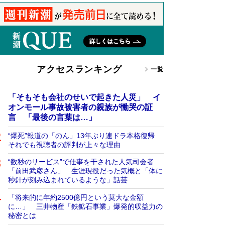
アクセスランキング
一覧
「そもそも会社のせいで起きた人災」 イ
オンモール事故被害者の親族が慟哭の証
言 「最後の言葉は…」
“爆死”報道の「のん」13年ぶり連ドラ本格復帰
それでも視聴者の評判が上々な理由
“数秒のサービス”で仕事を干された人気司会者
「前田武彦さん」 生涯現役だった気概と「体に
秒針が刻み込まれているような」話芸
「将来的に年約2500億円という莫大な金額
に…」 三井物産「鉄鉱石事業」爆発的収益力の
秘密とは