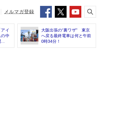
メルマガ登録
「アイ
大阪出張の“裏ワザ” 東京
んの中
へ戻る最終電車は何と午前
..
0時34分！