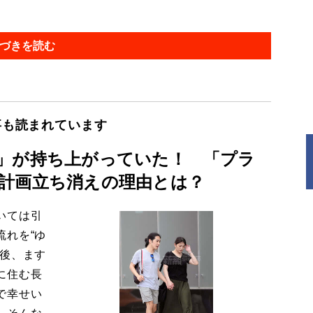
づきを読む
事も読まれています
」が持ち上がっていた！ 「プラ
計画立ち消えの理由とは？
いては引
流れを“ゆ
今後、ます
に住む長
で幸せい