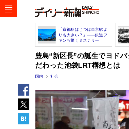
「京都駅はじつは東京駅よ
りも大きい？」――鉄道フ
ァンも驚くミステリー
豊島“新区長”の誕生でヨド
だわった池袋LRT構想とは
国内
社会