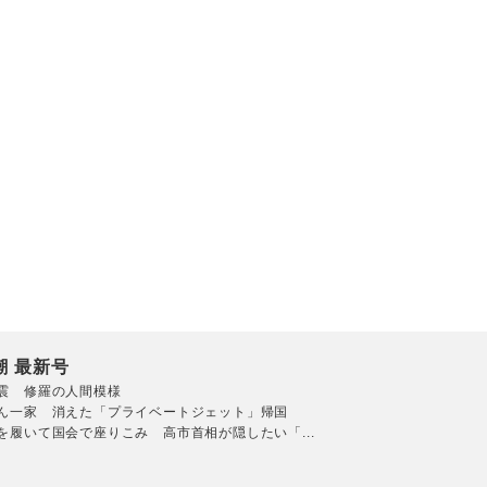
潮 最新号
震 修羅の人間模様
ん一家 消えた「プライベートジェット」帰国
を履いて国会で座りこみ 高市首相が隠したい「...