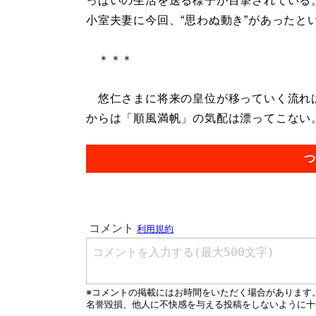
っぱいの生活を送る様子が目撃されている
小室夫妻に今回、“思わぬ動き”があったと
＊＊＊
悠仁さまに将来の皇位が移っていく流れは
からは「順風満帆」の気配は漂ってこない。.
つ