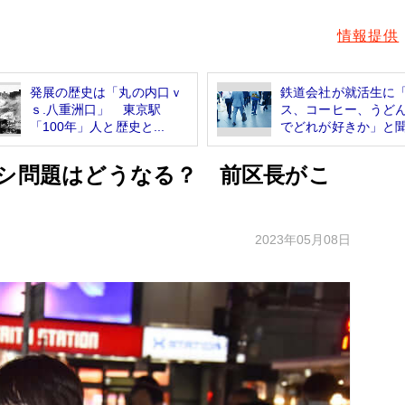
情報提供
発展の歴史は「丸の内口ｖ
鉄道会社が就活生に
ｓ.八重洲口」 東京駅
ス、コーヒー、うど
「100年」人と歴史と...
でどれが好きか」と聞.
バシ問題はどうなる？ 前区長がこ
2023年05月08日