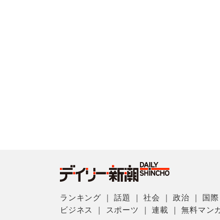
ランキング
｜
話題
｜
社会
｜
政治
｜
国際
ビジネス
｜
スポーツ
｜
連載
｜
無料マン