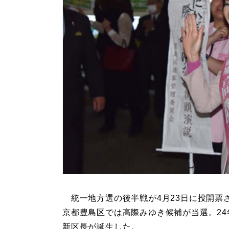
統一地方選の後半戦が4月23日に投開票
京都豊島区では高際みゆき候補が当選。24
新区長が誕生した。