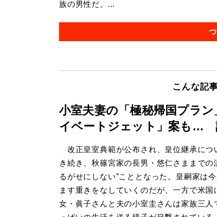
族の男性だ。...
つ
こんな記
小室夫妻の「極秘帰国プラン
イベートジェット」案も… 
改正皇室典範が公布され、皇位継承につ
き続き、秋篠宮家の長男・悠仁さままでの
るがせにしない”こととなった。皇嗣家は
ます重きをなしていくのだが、一方で米国
女・眞子さんと夫の小室圭さんは家族三人