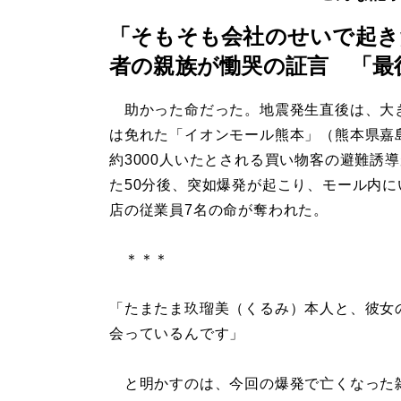
「そもそも会社のせいで起き
者の親族が慟哭の証言 「最
助かった命だった。地震発生直後は、大
は免れた「イオンモール熊本」（熊本県嘉
約3000人いたとされる買い物客の避難誘
た50分後、突如爆発が起こり、モール内に
店の従業員7名の命が奪われた。
＊＊＊
「たまたま玖瑠美（くるみ）本人と、彼女
会っているんです」
と明かすのは、今回の爆発で亡くなった雑