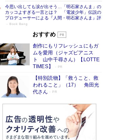
今思い出しても涙が出そう…「明石家さんま」の
カッコよすぎる一言とは？ 「電波少年」伝説の
プロデューサーによる『人間・明石家さんま』評
Book Bang
「宇宙兄弟」最終46巻がベストセラー1
おすすめ
位 宇宙開発への関心を押し上げた18年の
創作にもリフレッシュにもガ
物語に幕 特装版には「宇宙で描かれたマ
ムを愛用（ジャズピアニス
ンガ」も収録
Book Bang
ト 山中千尋さん）【LOTTE
美輪明宏 晩年の回答を集めた『ほほえんで生き
TIMES】
PR
るための人生相談』がランクイン［エンターテイ
メントベストセラー］
Book Bang
【特別読物】「救うこと、救
われること」（17） 角田光
「『火垂るの墓』は、大嘘である」原作者が抱き
代さん
続けた“自責の念”とは…「自己憐憫は描きたくな
PR
い」監督が徹底的にこだわったこと（後編） #
戦争の記憶
Book Bang
東野圭吾、伊坂幸太郎の人気シリーズ最新作どち
らも文庫化 映画化された直木賞受賞作もランク
イン［文庫ベストセラー］
Book Bang
皇室はなぜ世界から尊敬されているのか？ 「天