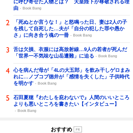
に呼び寄せた人物とは？ 天皇陛下が尊敬される理
由
Book Bang
「死ぬとか言うな！」と怒鳴った日、妻は2人の子
を残して自死した…夫が「自分の犯した罪や愚か
さ」に向き合う魂の一冊
Book Bang
舌は欠損、衣服には高放射線…9人の若者が死んだ
「世界一不気味な山岳遭難」に迫る
Book Bang
心を病んだ母が「4Lの大五郎」を飲み干しゲロまみ
れに…ノブコブ徳井が「感情を失くした」子供時代
を明かす
Book Bang
石田夏穂『わたしを庇わないで』人間のいいところ
よりも悪いところを書きたい【インタビュー】
Book Bang
おすすめ