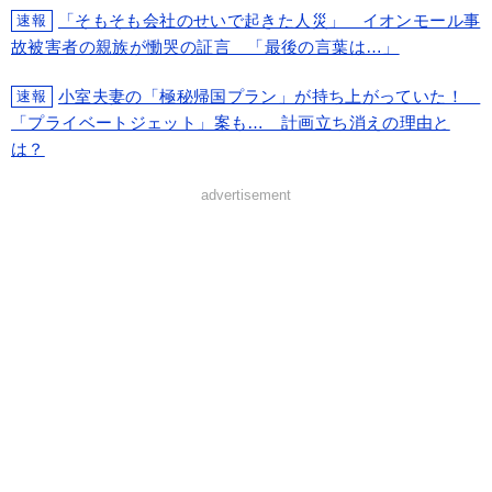
「そもそも会社のせいで起きた人災」 イオンモール事
速報
故被害者の親族が慟哭の証言 「最後の言葉は…」
小室夫妻の「極秘帰国プラン」が持ち上がっていた！
速報
「プライベートジェット」案も… 計画立ち消えの理由と
は？
advertisement