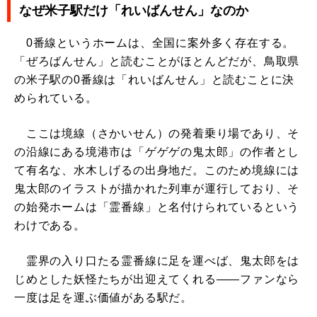
なぜ米子駅だけ「れいばんせん」なのか
0番線というホームは、全国に案外多く存在する。
「ぜろばんせん」と読むことがほとんどだが、鳥取県
の米子駅の0番線は「れいばんせん」と読むことに決
められている。
ここは境線（さかいせん）の発着乗り場であり、そ
の沿線にある境港市は「ゲゲゲの鬼太郎」の作者とし
て有名な、水木しげるの出身地だ。このため境線には
鬼太郎のイラストが描かれた列車が運行しており、そ
の始発ホームは「霊番線」と名付けられているという
わけである。
霊界の入り口たる霊番線に足を運べば、鬼太郎をは
じめとした妖怪たちが出迎えてくれる――ファンなら
一度は足を運ぶ価値がある駅だ。