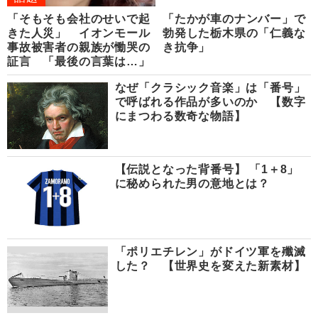
「そもそも会社のせいで起
「たかが車のナンバー」で
きた人災」 イオンモール
勃発した栃木県の「仁義な
事故被害者の親族が慟哭の
き抗争」
証言 「最後の言葉は…」
なぜ「クラシック音楽」は「番号」
で呼ばれる作品が多いのか 【数字
にまつわる数奇な物語】
【伝説となった背番号】 「1＋8」
に秘められた男の意地とは？
「ポリエチレン」がドイツ軍を殲滅
した？ 【世界史を変えた新素材】