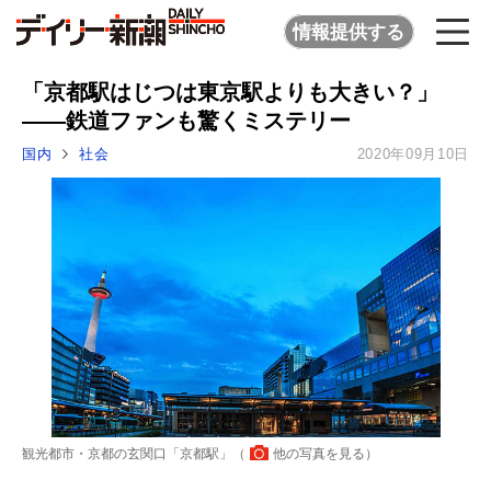
情報提供する
「京都駅はじつは東京駅よりも大きい？」
――鉄道ファンも驚くミステリー
国内
社会
2020年09月10日
観光都市・京都の玄関口「京都駅」（
他の写真を見る
）