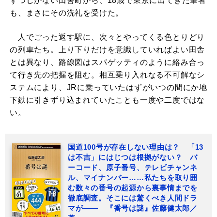
ずつしかない田舎町から、18歳で東京に出てきた筆者
も、まさにその洗礼を受けた。
人でごった返す駅に、次々とやってくる色とりどり
の列車たち。上り下りだけを意識していればよい田舎
とは異なり、路線図はスパゲッティのように絡み合っ
て行き先の把握を阻む。相互乗り入れなる不可解なシ
ステムにより、JRに乗っていたはずがいつの間にか地
下鉄に引きずり込まれていたことも一度や二度ではな
い。
国道100号が存在しない理由は？ 「13
は不吉」にはじつは根拠がない？ バ
ーコード、原子番号、テレビチャンネ
ル、マイナンバー……私たちを取り囲
む数々の番号の起源から裏事情までを
徹底調査。そこには驚くべき人間ドラ
マが―― 『番号は謎』佐藤健太郎／