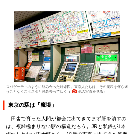
スパゲッティのように絡み合った路線図。東京人たちは、その魔境を何ら迷
うことなくスタスタと歩み去ってゆく（
他の写真を見る
）
東京の駅は「魔境」
田舎で育った人間が都会に出てきてまず肝を潰すの
は、複雑極まりない駅の構造だろう。JRと私鉄が1本