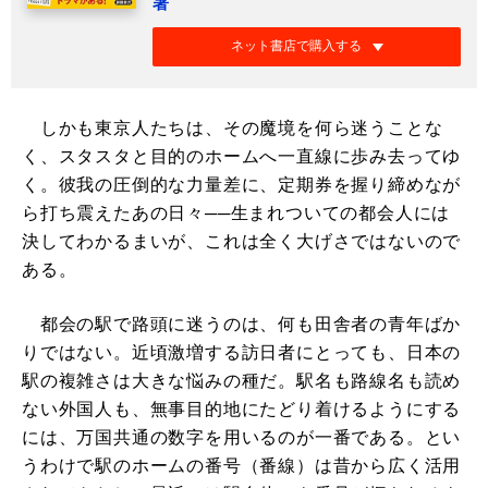
著
ネット書店で購入する
しかも東京人たちは、その魔境を何ら迷うことな
く、スタスタと目的のホームへ一直線に歩み去ってゆ
く。彼我の圧倒的な力量差に、定期券を握り締めなが
ら打ち震えたあの日々──生まれついての都会人には
決してわかるまいが、これは全く大げさではないので
ある。
都会の駅で路頭に迷うのは、何も田舎者の青年ばか
りではない。近頃激増する訪日者にとっても、日本の
駅の複雑さは大きな悩みの種だ。駅名も路線名も読め
ない外国人も、無事目的地にたどり着けるようにする
には、万国共通の数字を用いるのが一番である。とい
うわけで駅のホームの番号（番線）は昔から広く活用