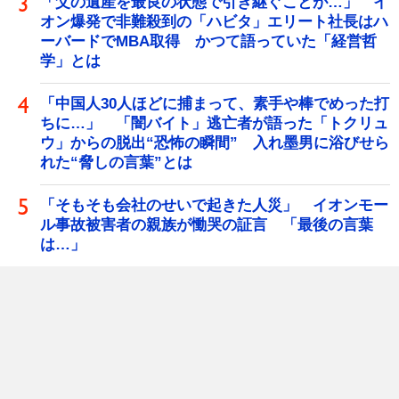
「父の遺産を最良の状態で引き継ぐことが…」 イ
オン爆発で非難殺到の「ハビタ」エリート社長はハ
ーバードでMBA取得 かつて語っていた「経営哲
学」とは
「中国人30人ほどに捕まって、素手や棒でめった打
ちに…」 「闇バイト」逃亡者が語った「トクリュ
ウ」からの脱出“恐怖の瞬間” 入れ墨男に浴びせら
れた“脅しの言葉”とは
「そもそも会社のせいで起きた人災」 イオンモー
ル事故被害者の親族が慟哭の証言 「最後の言葉
は…」