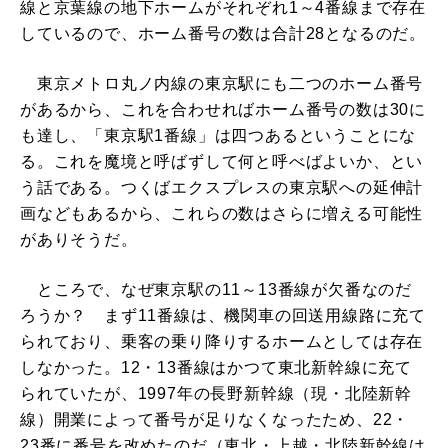
線と京葉線の地下ホームがそれぞれ1～4番線まで存在
しているので、ホーム番号の数は合計28となるのだ。
東京メトロ丸ノ内線の東京駅にも二つのホーム番号
があるから、これを合わせればホーム番号の数は30に
も達し、「東京駅1番線」は四つあるということにな
る。これを魔境と呼ばずして何と呼べばよいか、とい
う話である。つくばエクスプレスの東京駅への延伸計
画などもあるから、これらの数はさらに増える可能性
がありそうだ。
ところで、なぜ東京駅の11～13番線が欠番なのだ
ろうか？ まず11番線は、機関車の回送用線路に充て
られており、乗客の乗り降りするホームとしては存在
しなかった。12・13番線はかつて東北新幹線に充て
られていたが、1997年の長野新幹線（現・北陸新幹
線）開業によって番号が足りなくなったため、22・
23番に番号を改めたのだ（東北・上越・北陸新幹線は