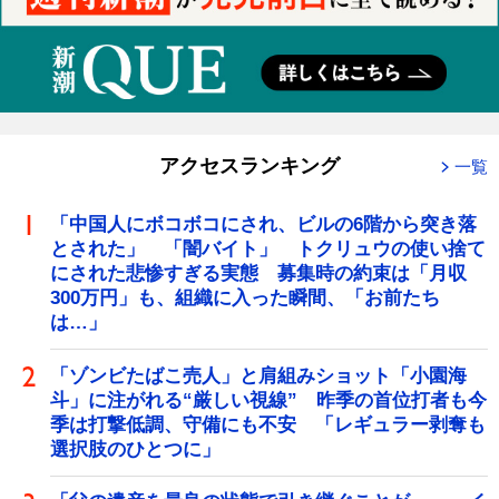
アクセスランキング
一覧
「中国人にボコボコにされ、ビルの6階から突き落
とされた」 「闇バイト」 トクリュウの使い捨て
にされた悲惨すぎる実態 募集時の約束は「月収
300万円」も、組織に入った瞬間、「お前たち
は…」
「ゾンビたばこ売人」と肩組みショット「小園海
斗」に注がれる“厳しい視線” 昨季の首位打者も今
季は打撃低調、守備にも不安 「レギュラー剥奪も
選択肢のひとつに」