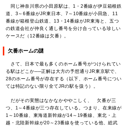
同じ神奈川県の小田原駅は、1・2番線が伊豆箱根鉄
道、3～6番線がJR東日本、7～10番線が小田急、11
番線が箱根登山鉄道、13・14番線がJR東海と、五つ
の鉄道会社が仲良く通し番号を分け合っている珍しい
ケースだ（12番線は欠番）。
欠番ホームの謎
さて、日本で最も多くのホーム番号がつけられてい
る駅はどこか──正解は大方の予想通りJR東京駅で、
28のホーム番号が存在する（以下、ホーム番号につい
ては特記のない限り全てJRの駅を扱う）。
だがその実態はなかなかややこしく、 欠番が三
つ、1～4番線が三つ存在している。つまり、在来線が
1～10番線、東海道新幹線が14～19番線、東北・上
越・北陸新幹線が20～23番線を使っている他、総武