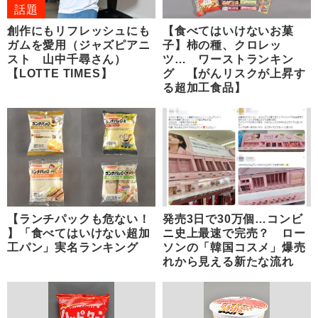
話題
創作にもリフレッシュにも
【食べてはいけないお菓
ガムを愛用（ジャズピアニ
子】柿の種、クロレッ
スト 山中千尋さん）
ツ… ワーストランキン
【LOTTE TIMES】
グ 【がんリスクが上昇す
る超加工食品】
【ランチパックも危ない！
発売3日で30万個…コンビ
】「食べてはいけない超加
ニ史上最速で完売？ ロー
工パン」実名ランキング
ソンの「韓国コスメ」爆売
れから見える新たな流れ