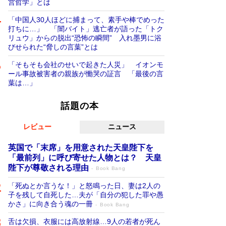
営哲学」とは
「中国人30人ほどに捕まって、素手や棒でめった
打ちに…」 「闇バイト」逃亡者が語った「トク
リュウ」からの脱出“恐怖の瞬間” 入れ墨男に浴
びせられた“脅しの言葉”とは
「そもそも会社のせいで起きた人災」 イオンモ
ール事故被害者の親族が慟哭の証言 「最後の言
葉は…」
話題の本
レビュー
ニュース
英国で「末席」を用意された天皇陛下を
「最前列」に呼び寄せた人物とは？ 天皇
陛下が尊敬される理由
Book Bang
「死ぬとか言うな！」と怒鳴った日、妻は2人の
子を残して自死した…夫が「自分の犯した罪や愚
かさ」に向き合う魂の一冊
Book Bang
舌は欠損、衣服には高放射線…9人の若者が死ん