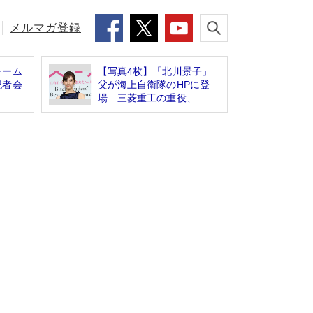
メルマガ登録
チーム
【写真4枚】「北川景子」
記者会
父が海上自衛隊のHPに登
場 三菱重工の重役、...