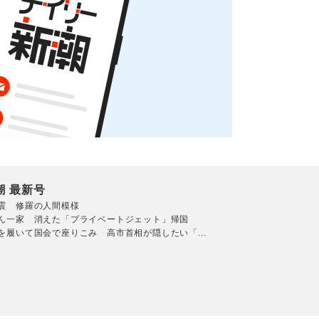
潮 最新号
震 修羅の人間模様
ん一家 消えた「プライベートジェット」帰国
を履いて国会で座りこみ 高市首相が隠したい「...