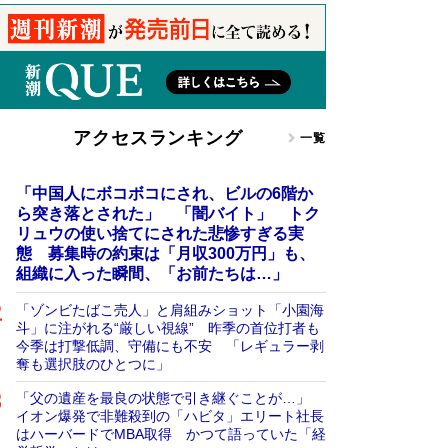
アクセスランキング
一覧
「中国人にボコボコにされ、ビルの6階か
ら突き落とされた」 「闇バイト」 トク
リュウの使い捨てにされた悲惨すぎる実
態 募集時の約束は「月収300万円」も、
組織に入った瞬間、「お前たちは…」
「ゾンビたばこ売人」と肩組みショット「小園海
斗」に注がれる“厳しい視線” 昨季の首位打者も
今季は打撃低調、守備にも不安 「レギュラー剥
奪も選択肢のひとつに」
「父の遺産を最良の状態で引き継ぐことが…」
イオン爆発で非難殺到の「ハビタ」エリート社長
はハーバードでMBA取得 かつて語っていた「経