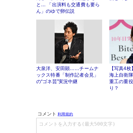
と… 「出演料も交通費も要ら
ん」のゆで卵伝説
大泉洋、安田顕……チームナ
【写真4枚
ックス特番「制作記者会見」
海上自衛隊
の“ゴネ芸”実況中継
重工の重
り？