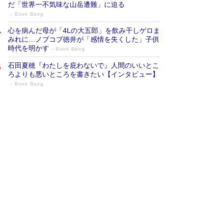
だ「世界一不気味な山岳遭難」に迫る
Book Bang
心を病んだ母が「4Lの大五郎」を飲み干しゲロま
みれに…ノブコブ徳井が「感情を失くした」子供
時代を明かす
Book Bang
石田夏穂『わたしを庇わないで』人間のいいとこ
ろよりも悪いところを書きたい【インタビュー】
Book Bang
73歳でも働くしかない 「老後レス時代」
に交通誘導員の独白が話題
Book Bang
「『火垂るの墓』は、大嘘である」原作者が抱き
続けた“自責の念”とは…「自己憐憫は描きたくな
い」監督が徹底的にこだわったこと（後編） #
戦争の記憶
Book Bang
「なんで？ そんな馬鹿な……」90歳になった作
家・阿刀田高さんが、ひとり暮らしの生活を明か
す
Book Bang
友近氏、絶賛！ 鎌倉を舞台に、孤独を抱えた
人々が新たな一歩を踏み出す連作短篇集『海のほ