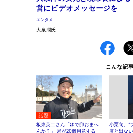
営にビデオメッセージを
エンタメ
大泉潤氏
こんな記
話題
板東英二さん「ゆで卵おまへ
小栗旬、“
んか？」 局が20個用意する
度と出ない