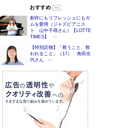
とりのプラネット』試し読み
Book Bang
おすすめ
和田秀樹の70代、80代向け新書がベスト3を独
占 上半期1位にも選出［新書ベストセラー］
創作にもリフレッシュにもガ
Book Bang
ムを愛用（ジャズピアニス
ト 山中千尋さん）【LOTTE
TIMES】
PR
【特別読物】「救うこと、救
われること」（17） 角田光
代さん
PR