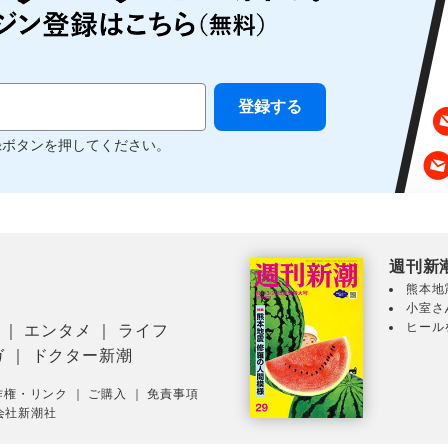
録ボタンを押してください。
週刊新
熊本地
小室さ
ヒール
｜
エンタメ
｜
ライフ
ガ
｜
ドクター新潮
作権・リンク
｜
ご購入
｜
免責事項
会社新潮社