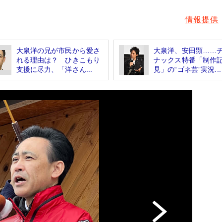
情報提供
大泉洋の兄が市民から愛さ
大泉洋、安田顕……
れる理由は？ ひきこもり
ナックス特番「制作
支援に尽力、「洋さん...
見」の“ゴネ芸”実況...