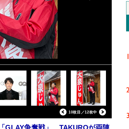
10枚目／12枚中
GLAY争奪戦」 TAKUROが両陣