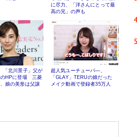
に尽力、「洋さんにとって最
高の兄」の声も
】「北川景子」父が
超人気ユーチューバ―、
のHPに登場 三菱
「GLAY」TERUの娘だった
役、娘の美形は父譲
メイク動画で登録者35万人