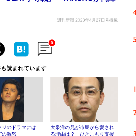
週刊新潮 2023年4月27日号掲載
0
事も読まれています
フジのドラマには二
大泉洋の兄が市民から愛され
”の激怒
る理由は？ ひきこもり支援