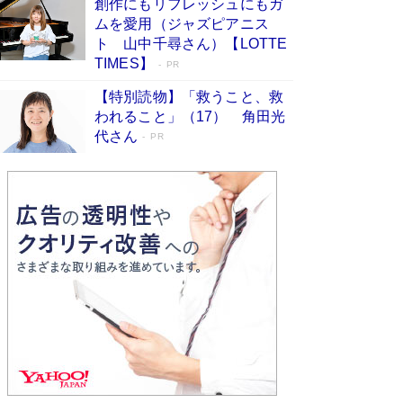
創作にもリフレッシュにもガ
Book Bang
ムを愛用（ジャズピアニス
友近氏、絶賛！ 鎌倉を舞台に、孤独を抱えた
ト 山中千尋さん）【LOTTE
人々が新たな一歩を踏み出す連作短篇集『海のほ
TIMES】
PR
とりのプラネット』試し読み
Book Bang
【特別読物】「救うこと、救
われること」（17） 角田光
代さん
PR