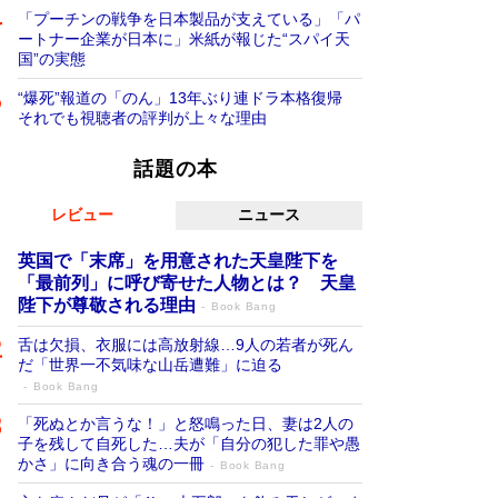
「プーチンの戦争を日本製品が支えている」「パ
ートナー企業が日本に」米紙が報じた“スパイ天
国”の実態
“爆死”報道の「のん」13年ぶり連ドラ本格復帰
それでも視聴者の評判が上々な理由
話題の本
レビュー
ニュース
英国で「末席」を用意された天皇陛下を
「最前列」に呼び寄せた人物とは？ 天皇
陛下が尊敬される理由
Book Bang
舌は欠損、衣服には高放射線…9人の若者が死ん
だ「世界一不気味な山岳遭難」に迫る
Book Bang
「死ぬとか言うな！」と怒鳴った日、妻は2人の
子を残して自死した…夫が「自分の犯した罪や愚
かさ」に向き合う魂の一冊
Book Bang