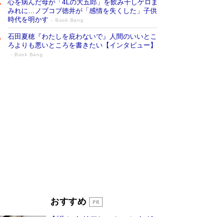
心を病んだ母が「4Lの大五郎」を飲み干しゲロま
みれに…ノブコブ徳井が「感情を失くした」子供
時代を明かす
Book Bang
石田夏穂『わたしを庇わないで』人間のいいとこ
ろよりも悪いところを書きたい【インタビュー】
Book Bang
「叱って伸びるやつは、褒めたらもっと伸
びる」俳優・高嶋政伸が家族に教わっ
た“人を育てるコツ”…芸への考え方を明か
す
Book Bang
「『火垂るの墓』は、大嘘である」原作者が抱き
続けた“自責の念”とは…「自己憐憫は描きたくな
い」監督が徹底的にこだわったこと（後編） #
戦争の記憶
Book Bang
美輪明宏 晩年の回答を集めた『ほほえんで生き
るための人生相談』がランクイン［エンターテイ
メントベストセラー］
Book Bang
「宇宙兄弟」最終46巻がベストセラー1位 宇宙
おすすめ
開発への関心を押し上げた18年の物語に幕 特装
版には「宇宙で描かれたマンガ」も収録