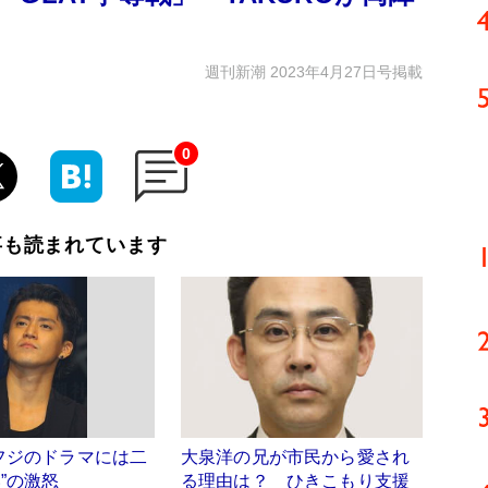
週刊新潮 2023年4月27日号掲載
0
事も読まれています
フジのドラマには二
大泉洋の兄が市民から愛され
”の激怒
る理由は？ ひきこもり支援