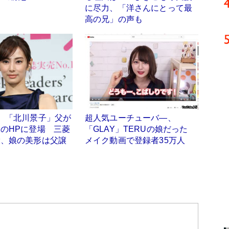
に尽力、「洋さんにとって最
高の兄」の声も
】「北川景子」父が
超人気ユーチューバ―、
のHPに登場 三菱
「GLAY」TERUの娘だった
役、娘の美形は父譲
メイク動画で登録者35万人