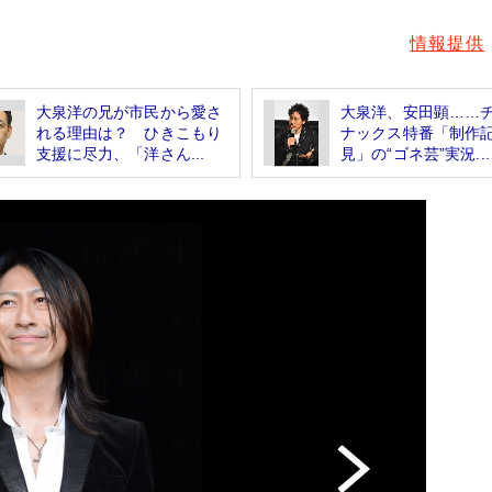
情報提供
大泉洋の兄が市民から愛さ
大泉洋、安田顕……
れる理由は？ ひきこもり
ナックス特番「制作
支援に尽力、「洋さん...
見」の“ゴネ芸”実況...