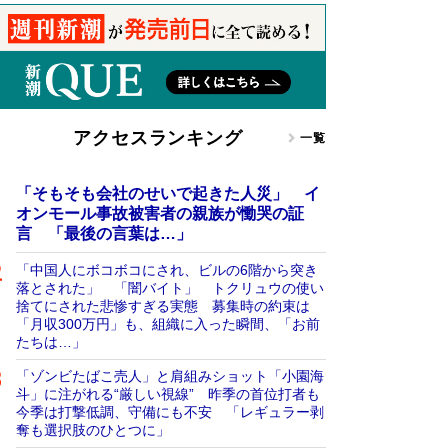
アクセスランキング
一覧
「そもそも会社のせいで起きた人災」 イ
オンモール事故被害者の親族が慟哭の証
言 「最後の言葉は…」
「中国人にボコボコにされ、ビルの6階から突き
落とされた」 「闇バイト」 トクリュウの使い
捨てにされた悲惨すぎる実態 募集時の約束は
「月収300万円」も、組織に入った瞬間、「お前
たちは…」
「ゾンビたばこ売人」と肩組みショット「小園海
斗」に注がれる“厳しい視線” 昨季の首位打者も
今季は打撃低調、守備にも不安 「レギュラー剥
奪も選択肢のひとつに」