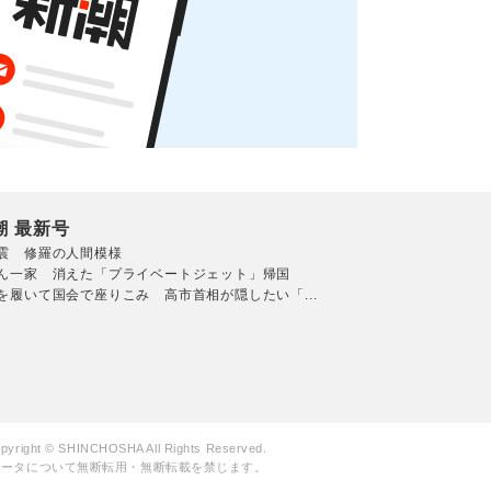
潮 最新号
震 修羅の人間模様
ん一家 消えた「プライベートジェット」帰国
を履いて国会で座りこみ 高市首相が隠したい「...
pyright © SHINCHOSHA All Rights Reserved.
データについて無断転用・無断転載を禁じます。