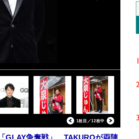
1枚目／12枚中
GLAY争奪戦」 TAKUROが両陣