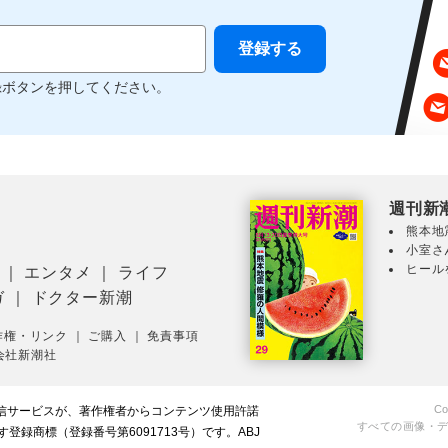
録ボタンを押してください。
週刊新
熊本地
小室さ
ヒール
｜
エンタメ
｜
ライフ
ガ
｜
ドクター新潮
作権・リンク
｜
ご購入
｜
免責事項
会社新潮社
Co
配信サービスが、著作権者からコンテンツ使用許諾
すべての画像・
録商標（登録番号第6091713号）です。ABJ