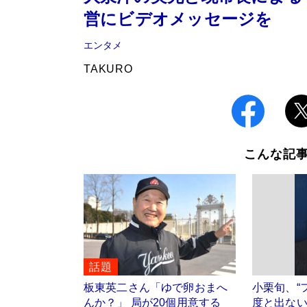
営にビデオメッセージを
エンタメ
TAKURO
こんな記
話題
板東英二さん「ゆで卵おまへ
小栗旬、“
んか？」 局が20個用意する
度と出ない