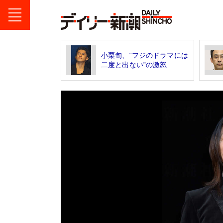
小栗旬、“フジのドラマには
二度と出ない”の激怒