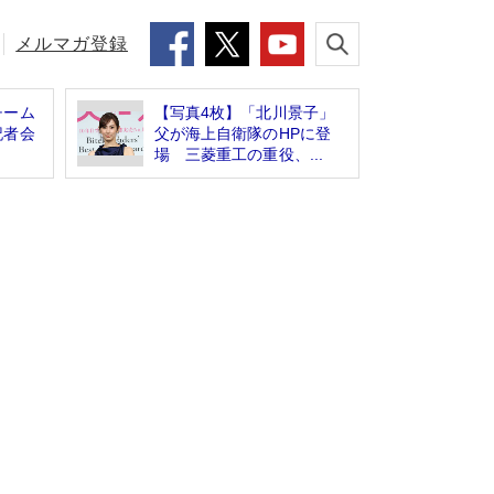
メルマガ登録
チーム
【写真4枚】「北川景子」
記者会
父が海上自衛隊のHPに登
場 三菱重工の重役、...