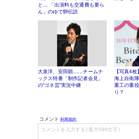
と… 「出演料も交通費も要ら
ん」のゆで卵伝説
大泉洋、安田顕……チームナ
【写真4枚
ックス特番「制作記者会見」
海上自衛隊
の“ゴネ芸”実況中継
重工の重
り？