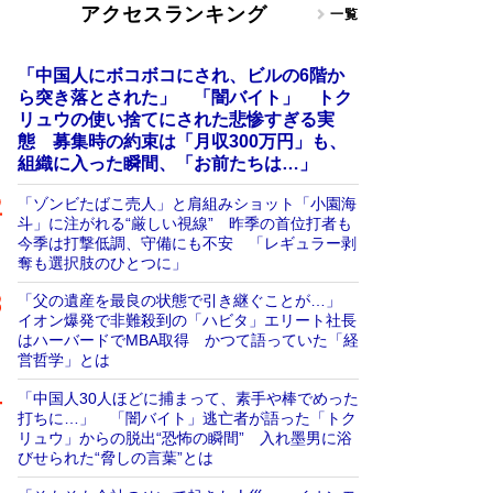
アクセスランキング
一覧
「中国人にボコボコにされ、ビルの6階か
ら突き落とされた」 「闇バイト」 トク
リュウの使い捨てにされた悲惨すぎる実
態 募集時の約束は「月収300万円」も、
組織に入った瞬間、「お前たちは…」
「ゾンビたばこ売人」と肩組みショット「小園海
斗」に注がれる“厳しい視線” 昨季の首位打者も
今季は打撃低調、守備にも不安 「レギュラー剥
奪も選択肢のひとつに」
「父の遺産を最良の状態で引き継ぐことが…」
イオン爆発で非難殺到の「ハビタ」エリート社長
はハーバードでMBA取得 かつて語っていた「経
営哲学」とは
「中国人30人ほどに捕まって、素手や棒でめった
打ちに…」 「闇バイト」逃亡者が語った「トク
リュウ」からの脱出“恐怖の瞬間” 入れ墨男に浴
びせられた“脅しの言葉”とは