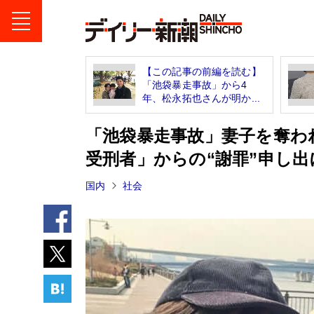
【この記事の前編を読む】
「池袋暴走事故」から4
年、松永拓也さんが明か...
「池袋暴走事故」妻子を奪わ
受刑者」からの“謝罪”申し
国内
社会