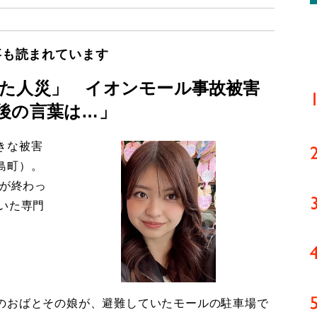
事も読まれています
た人災」 イオンモール事故被害
後の言葉は…」
きな被害
島町）。
導が終わっ
いた専門
のおばとその娘が、避難していたモールの駐車場で