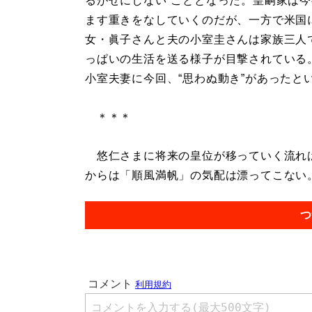
るがせにしない”こととなった。皇嗣家は
ます重きをなしていくのだが、一方で米国
女・眞子さんと夫の小室圭さんは家族三人
っぱいの生活を送る様子が目撃されている
小室夫妻に今回、“思わぬ動き”があったと
＊＊＊
悠仁さまに将来の皇位が移っていく流れは
からは「順風満帆」の気配は漂ってこない。.
つ