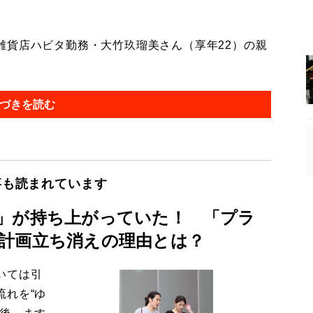
貨店ハビタ勤務・大竹玖瑠美さん（享年22）の親
づきを読む
事も読まれています
」が持ち上がっていた！ 「プラ
計画立ち消えの理由とは？
いては引
流れを“ゆ