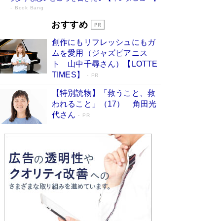
Book Bang
73歳でも働くしかない 「老後レス時代」
おすすめ
に交通誘導員の独白が話題
Book Bang
創作にもリフレッシュにもガ
「『火垂るの墓』は、大嘘である」原作者が抱き
ムを愛用（ジャズピアニス
続けた“自責の念”とは…「自己憐憫は描きたくな
ト 山中千尋さん）【LOTTE
い」監督が徹底的にこだわったこと（後編） #
TIMES】
PR
戦争の記憶
Book Bang
【特別読物】「救うこと、救
「なんで？ そんな馬鹿な……」90歳になった作
われること」（17） 角田光
家・阿刀田高さんが、ひとり暮らしの生活を明か
す
代さん
Book Bang
PR
友近氏、絶賛！ 鎌倉を舞台に、孤独を抱えた
人々が新たな一歩を踏み出す連作短篇集『海のほ
とりのプラネット』試し読み
Book Bang
和田秀樹の70代、80代向け新書がベスト3を独
占 上半期1位にも選出［新書ベストセラー］
Book Bang