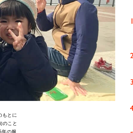
のもとに
旬のこと
5年の服