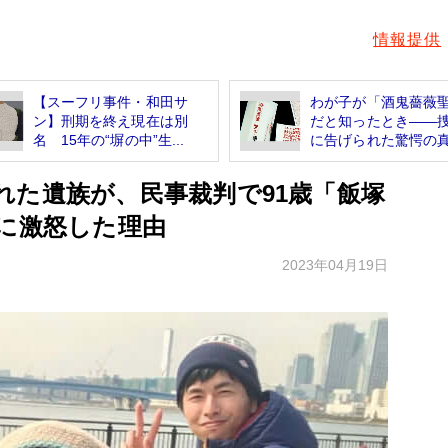
情報提供
【スーフリ事件・和田サ
わが子が「酒鬼薔薇
ン】刑期を終え現在は別
だと知ったとき――
名 15年の“塀の中”生...
に告げられた驚愕の真.
れた遺族が、民事裁判で91歳「飯塚
出に激怒した理由
2023年04月19日