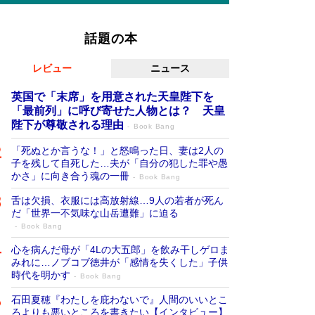
話題の本
レビュー
ニュース
英国で「末席」を用意された天皇陛下を
「最前列」に呼び寄せた人物とは？ 天皇
陛下が尊敬される理由
Book Bang
「死ぬとか言うな！」と怒鳴った日、妻は2人の
子を残して自死した…夫が「自分の犯した罪や愚
かさ」に向き合う魂の一冊
Book Bang
舌は欠損、衣服には高放射線…9人の若者が死ん
だ「世界一不気味な山岳遭難」に迫る
Book Bang
心を病んだ母が「4Lの大五郎」を飲み干しゲロま
みれに…ノブコブ徳井が「感情を失くした」子供
時代を明かす
Book Bang
石田夏穂『わたしを庇わないで』人間のいいとこ
ろよりも悪いところを書きたい【インタビュー】