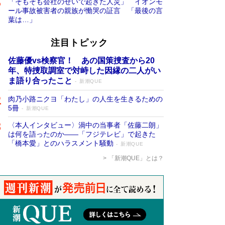
「そもそも会社のせいで起きた人災」 イオンモ
ール事故被害者の親族が慟哭の証言 「最後の言
葉は…」
注目トピック
佐藤優vs検察官！ あの国策捜査から20
年、特捜取調室で対峙した因縁の二人がい
ま語り合ったこと
新潮QUE
肉乃小路ニクヨ「わたし」の人生を生きるための
5冊
新潮QUE
〈本人インタビュー〉渦中の当事者「佐藤二朗」
は何を語ったのか――「フジテレビ」で起きた
「橋本愛」とのハラスメント騒動
新潮QUE
「新潮QUE」とは？