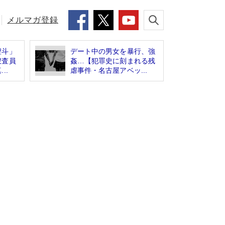
メルマガ登録
聖斗」
デート中の男女を暴行、強
捜査員
姦…【犯罪史に刻まれる残
..
虐事件・名古屋アベッ...