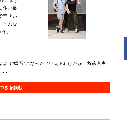
今後、ます
に住む長
で幸せい
。そんな
いう。
より“盤石”になったといえるわけだが、秋篠宮家
..
づきを読む