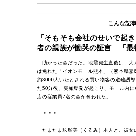
こんな記
「そもそも会社のせいで起き
者の親族が慟哭の証言 「最
助かった命だった。地震発生直後は、大
は免れた「イオンモール熊本」（熊本県嘉
約3000人いたとされる買い物客の避難誘
た50分後、突如爆発が起こり、モール内に
店の従業員7名の命が奪われた。
＊＊＊
「たまたま玖瑠美（くるみ）本人と、彼女