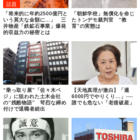
話題
「将来的に年約2500億円と
「朝鮮学校」無償化を命じ
いう莫大な金額に…」 三
たトンデモ裁判官 “教
井物産「鉄鉱石事業」爆発
育”の実態は
的収益力の秘密とは
“乗っ取り屋”「佐々木ベ
【天地真理が激白】「週
ジ」に狙われた土木会社
6000円でやりくり…」──
の“残酷物語” 苛烈な締め
誰でも危ない「老後破産」
付けで退職者続出