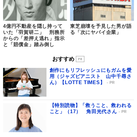
4億円不動産を隠し持って
東芝崩壊を予見した男が語
いた「羽賀研二」 刑務所
る「次にヤバイ企業」
からの「差押え逃れ」指示
と「賠償金」踏み倒し
おすすめ
創作にもリフレッシュにもガムを愛
用（ジャズピアニスト 山中千尋さ
ん）【LOTTE TIMES】
PR
【特別読物】「救うこと、救われる
こと」（17） 角田光代さん
PR