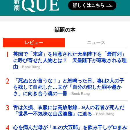
話題の本
レビュー
ニュース
英国で「末席」を用意された天皇陛下を「最前列」
に呼び寄せた人物とは？ 天皇陛下が尊敬される理
由
Book Bang
「死ぬとか言うな！」と怒鳴った日、妻は2人の子
を残して自死した…夫が「自分の犯した罪や愚か
さ」に向き合う魂の一冊
Book Bang
舌は欠損、衣服には高放射線…9人の若者が死んだ
「世界一不気味な山岳遭難」に迫る
Book Bang
心を病んだ母が「4Lの大五郎」を飲み干しゲロまみ