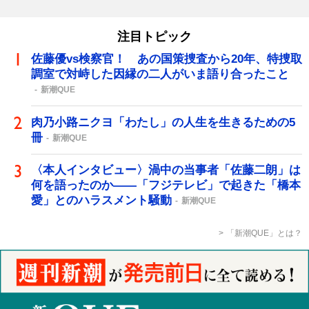
注目トピック
佐藤優vs検察官！ あの国策捜査から20年、特捜取
調室で対峙した因縁の二人がいま語り合ったこと
新潮QUE
肉乃小路ニクヨ「わたし」の人生を生きるための5
冊
新潮QUE
〈本人インタビュー〉渦中の当事者「佐藤二朗」は
何を語ったのか――「フジテレビ」で起きた「橋本
愛」とのハラスメント騒動
新潮QUE
「新潮QUE」とは？