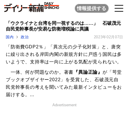
情報提供する
「ウクライナと台湾を同一視するのは……」 石破茂元
自民党幹事長が安易な防衛増税論に異議
国内
政治
2023年02月07日
「防衛費GDP2％」「異次元の少子化対策」と、唐突
に繰り出される岸田内閣の新規方針に戸惑う国民は多
いようで、支持率は一向に上がる気配が見られない。
一体、何が問題なのか。著書
『異論正論』
が「咢堂
ブックオブザイヤー2022」を受賞した、石破茂元自
民党幹事長の考えを聞いてみた最新インタビューをお
届けする。...
Advertisement