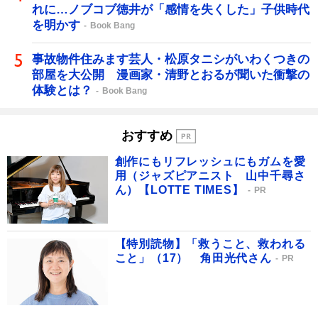
れに…ノブコブ徳井が「感情を失くした」子供時代
を明かす
Book Bang
事故物件住みます芸人・松原タニシがいわくつきの
部屋を大公開 漫画家・清野とおるが聞いた衝撃の
体験とは？
Book Bang
おすすめ
創作にもリフレッシュにもガムを愛
用（ジャズピアニスト 山中千尋さ
ん）【LOTTE TIMES】
PR
【特別読物】「救うこと、救われる
こと」（17） 角田光代さん
PR