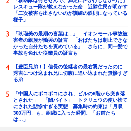
「救助隊は何もせんで、満足に声かけしなかった」
レスキュー隊が救えなかった命 近隣住民が明かす
「二次被害を出さないのが訓練の鉄則になっている
様子」
「玖瑠美の最期の言葉は…」 イオンモール事故被
害者の親族が慟哭の証言 「おばたちは制止できな
かった自分たちを責めている」 さらに、間一髪で
事故を免れた従業員の証言も
【豊臣兄弟！】信長の後継者の最右翼だったのに
秀吉につけ込まれ兄に切腹に追い込まれた無惨すぎ
る弟
「中国人にボコボコにされ、ビルの6階から突き落
とされた」 「闇バイト」 トクリュウの使い捨て
にされた悲惨すぎる実態 募集時の約束は「月収
300万円」も、組織に入った瞬間、「お前たち
は…」