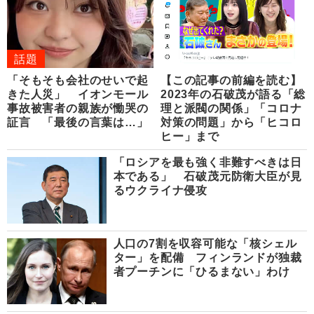
話題
「そもそも会社のせいで起
【この記事の前編を読む】
きた人災」 イオンモール
2023年の石破茂が語る「総
事故被害者の親族が慟哭の
理と派閥の関係」「コロナ
証言 「最後の言葉は…」
対策の問題」から「ヒコロ
ヒー」まで
「ロシアを最も強く非難すべきは日
本である」 石破茂元防衛大臣が見
るウクライナ侵攻
人口の7割を収容可能な「核シェル
ター」を配備 フィンランドが独裁
者プーチンに「ひるまない」わけ